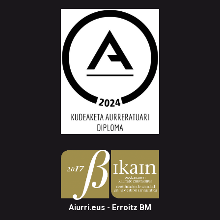
Aiurri.eus - Erroitz BM