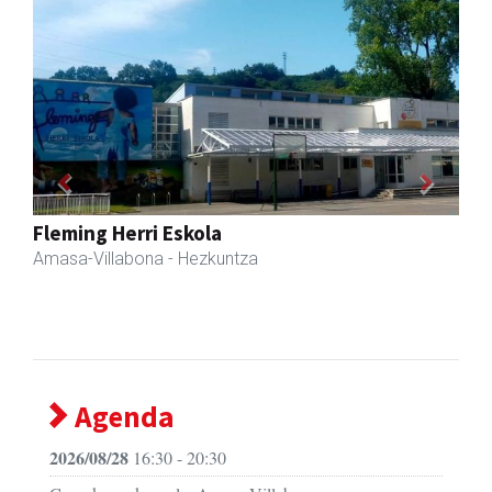
Previous
Next
Eizmendi ile-apaindegia
Amasa-Villabona
- Ile-apaindegiak
Agenda
2026/08/28
16:30 - 20:30