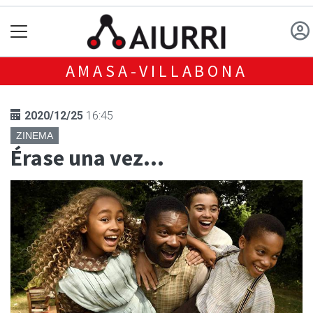
AMASA-VILLABONA
2020/12/25
16:45
ZINEMA
Érase una vez...