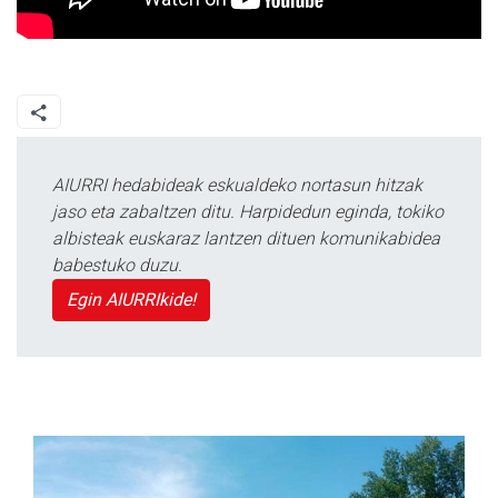
AIURRI hedabideak eskualdeko nortasun hitzak
jaso eta zabaltzen ditu. Harpidedun eginda, tokiko
albisteak euskaraz lantzen dituen komunikabidea
babestuko duzu.
Egin AIURRIkide!