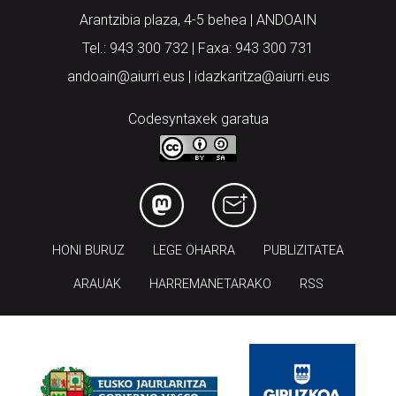
Arantzibia plaza, 4-5 behea | ANDOAIN
Tel.: 943 300 732 | Faxa: 943 300 731
andoain@aiurri.eus | idazkaritza@aiurri.eus
Codesyntaxek garatua
HONI BURUZ
LEGE OHARRA
PUBLIZITATEA
ARAUAK
HARREMANETARAKO
RSS