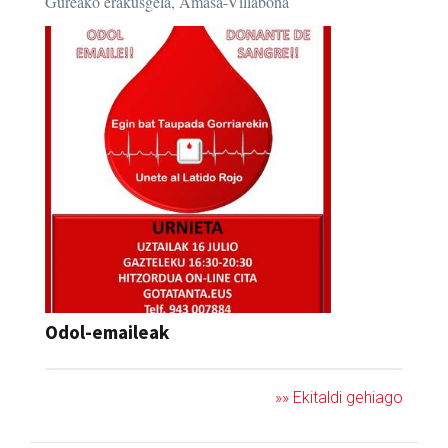
Gureako erakusgela, Amasa-Villabona
Odol-emaileak
»» Ekitaldi gehiago