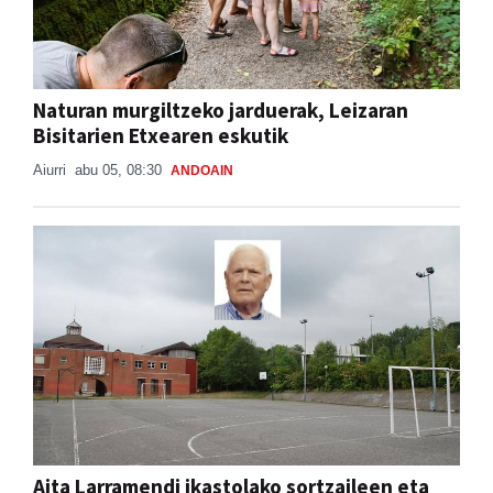
Naturan murgiltzeko jarduerak, Leizaran
Bisitarien Etxearen eskutik
Aiurri
abu 05, 08:30
ANDOAIN
Aita Larramendi ikastolako sortzaileen eta