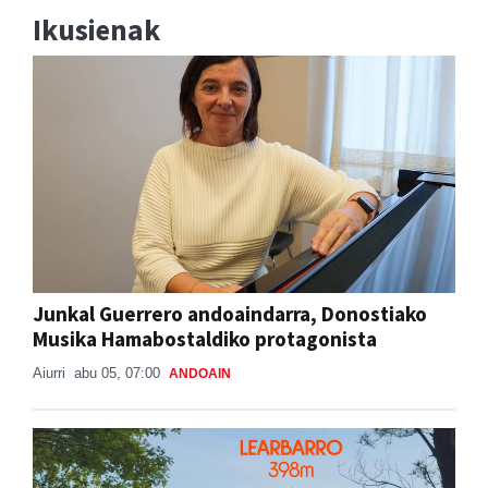
Ikusienak
Junkal Guerrero andoaindarra, Donostiako
Musika Hamabostaldiko protagonista
Aiurri
abu 05, 07:00
ANDOAIN