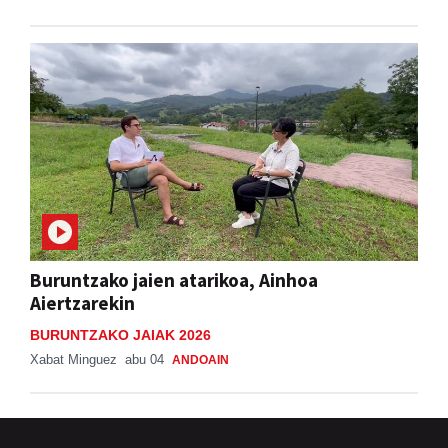
Buruntzako jaien atarikoa, Ainhoa
Aiertzarekin
BURUNTZAKO JAIAK 2026
Xabat Minguez
abu 04
ANDOAIN