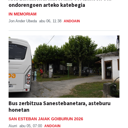
ondorengoen arteko katebegia
IN MEMORIAM
Jon Ander Ubeda
abu 06, 11:38
ANDOAIN
Bus zerbitzua Sanestebanetara, asteburu
honetan
SAN ESTEBAN JAIAK GOIBURUN 2026
Aiurri
abu 05, 07:00
ANDOAIN