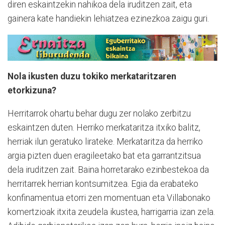
diren eskaintzekin nahikoa dela iruditzen zait, eta
gainera kate handiekin lehiatzea ezinezkoa zaigu guri.
Nola ikusten duzu tokiko merkataritzaren
etorkizuna?
Herritarrok ohartu behar dugu zer nolako zerbitzu
eskaintzen duten. Herriko merkataritza itxiko balitz,
herriak ilun geratuko lirateke. Merkataritza da herriko
argia pizten duen eragileetako bat eta garrantzitsua
dela iruditzen zait. Baina horretarako ezinbestekoa da
herritarrek herrian kontsumitzea. Egia da erabateko
konfinamentua etorri zen momentuan eta Villabonako
komertzioak itxita zeudela ikustea, harrigarria izan zela.