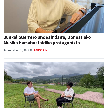
Junkal Guerrero andoaindarra, Donostiako
Musika Hamabostaldiko protagonista
Aiurri
abu 05, 07:00
ANDOAIN