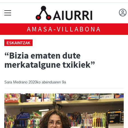
AMASA-VILLABONA
ESKAINTZAK
“Bizia ematen dute
merkatalgune txikiek”
Sara Medrano
2020ko abenduaren 9a