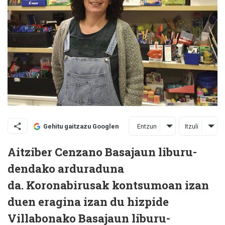
Entzun
Itzuli
Gehitu gaitzazu Googlen
Aitziber Cenzano Basajaun liburu-
dendako arduraduna
da. Koronabirusak kontsumoan izan
duen eragina izan du hizpide
Villabonako Basajaun liburu-