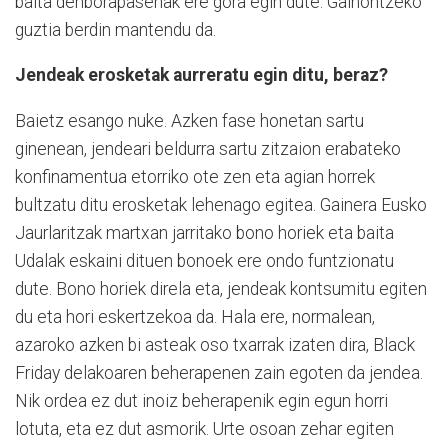
baita denborapasenak ere gora egin dute. Gainontzeko
guztia berdin mantendu da.
Jendeak erosketak aurreratu egin ditu, beraz?
Baietz esango nuke. Azken fase honetan sartu
ginenean, jendeari beldurra sartu zitzaion erabateko
konfinamentua etorriko ote zen eta agian horrek
bultzatu ditu erosketak lehenago egitea. Gainera Eusko
Jaurlaritzak martxan jarritako bono horiek eta baita
Udalak eskaini dituen bonoek ere ondo funtzionatu
dute. Bono horiek direla eta, jendeak kontsumitu egiten
du eta hori eskertzekoa da. Hala ere, normalean,
azaroko azken bi asteak oso txarrak izaten dira, Black
Friday delakoaren beherapenen zain egoten da jendea.
Nik ordea ez dut inoiz beherapenik egin egun horri
lotuta, eta ez dut asmorik. Urte osoan zehar egiten