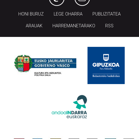
HONI BURUZ
LEGE OHARRA
PUBLIZITATEA
ARAUAK
HARREMANETARAKO
RSS