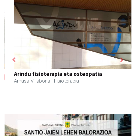
Previous
Next
Arindu fisioterapia eta osteopatia
Amasa-Villabona
- Fisioterapia