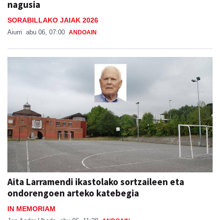
nagusia
SORABILLAKO JAIAK 2026
Aiurri
abu 06, 07:00
ANDOAIN
Aita Larramendi ikastolako sortzaileen eta
ondorengoen arteko katebegia
IN MEMORIAM