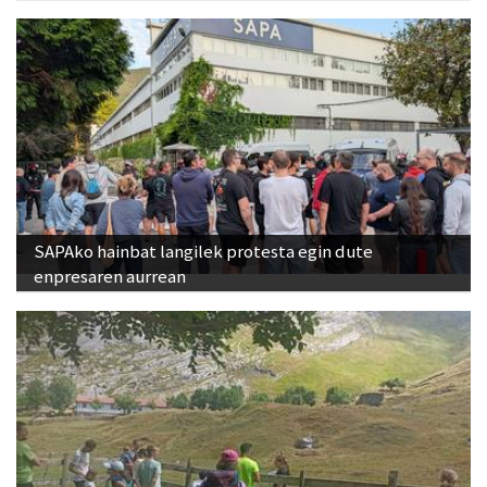
SAPAko hainbat langilek protesta egin dute
enpresaren aurrean