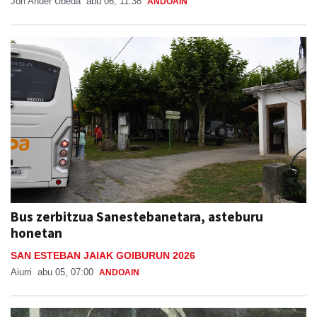
Jon Ander Ubeda
abu 06, 11:38
ANDOAIN
Bus zerbitzua Sanestebanetara, asteburu
honetan
SAN ESTEBAN JAIAK GOIBURUN 2026
Aiurri
abu 05, 07:00
ANDOAIN