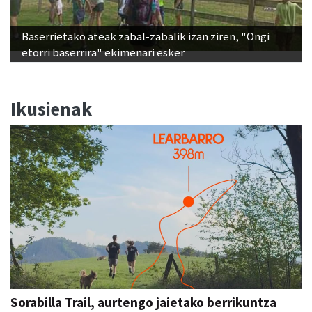
Baserrietako ateak zabal-zabalik izan ziren, "Ongi
etorri baserrira" ekimenari esker
Ikusienak
Sorabilla Trail, aurtengo jaietako berrikuntza