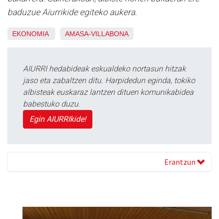
baduzue Aiurrikide egiteko aukera.
EKONOMIA
AMASA-VILLABONA
AIURRI hedabideak eskualdeko nortasun hitzak
jaso eta zabaltzen ditu. Harpidedun eginda, tokiko
albisteak euskaraz lantzen dituen komunikabidea
babestuko duzu.
Egin AIURRIkide!
Erantzun