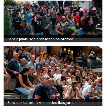
Santio jaiak: Udalaren lehen balorazioa
Santioak laburbiltzeko bideo ikusgarria