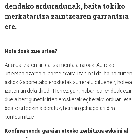
dendako arduradunak, baita tokiko
merkataritza zaintzearen garrantzia
ere.
Nola doakizue urtea?
Arraroa izaten ari da, salmenta arraroak. Aurreko
urteetan azaroa hilabete txarra izan ohi da, baina aurten
askok Gabonetako erosketak aurreratu dituenez, hobea
izaten ari dela dirudi. Horrez gain, nabari da jendeak ezin
duela herrigunetik irten erosketak egiterako orduan, eta
beste urteekin alderatuz, herrian gehiago ari dira
kontsumitzen.
Konfinamendu garaian etxeko zerbitzua eskaini al