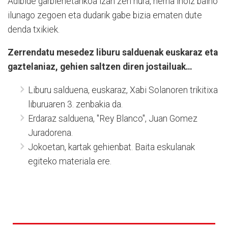
Adibide garbienetarikoa izan zen hura, herria inoiz baino
ilunago zegoen eta dudarik gabe bizia ematen dute
denda txikiek.
Zerrendatu mesedez liburu salduenak euskaraz eta
gaztelaniaz, gehien saltzen diren jostailuak…
Liburu salduena, euskaraz, Xabi Solanoren trikitixa
liburuaren 3. zenbakia da.
Erdaraz salduena, "Rey Blanco", Juan Gomez
Juradorena.
Jokoetan, kartak gehienbat. Baita eskulanak
egiteko materiala ere.