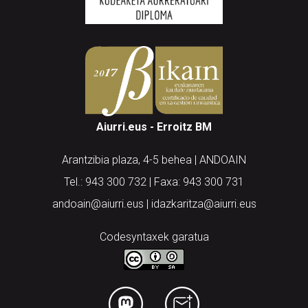
Aiurri.eus - Erroitz BM
Arantzibia plaza, 4-5 behea | ANDOAIN
Tel.: 943 300 732 | Faxa: 943 300 731
andoain@aiurri.eus | idazkaritza@aiurri.eus
Codesyntaxek garatua