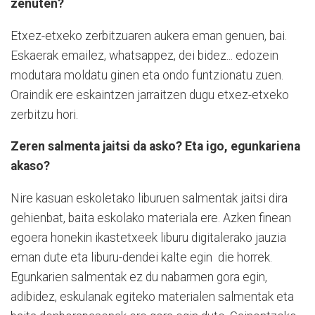
zenuten?
Etxez-etxeko zerbitzuaren aukera eman genuen, bai.
Eskaerak emailez, whatsappez, dei bidez... edozein
modutara moldatu ginen eta ondo funtzionatu zuen.
Oraindik ere eskaintzen jarraitzen dugu etxez-etxeko
zerbitzu hori.
Zeren salmenta jaitsi da asko? Eta igo, egunkariena
akaso?
Nire kasuan eskoletako liburuen salmentak jaitsi dira
gehienbat, baita eskolako materiala ere. Azken finean
egoera honekin ikastetxeek liburu digitalerako jauzia
eman dute eta liburu-dendei kalte egin
die horrek.
Egunkarien salmentak ez du nabarmen gora egin,
adibidez, eskulanak egiteko materialen salmentak eta