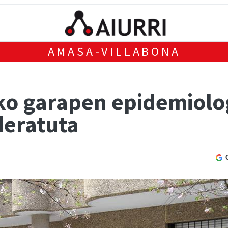
AMASA-VILLABONA
o garapen epidemiolog
deratuta