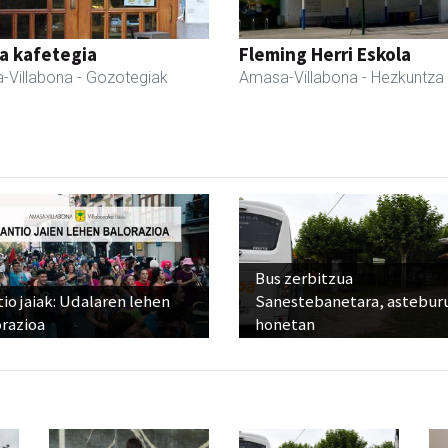
a kafetegia
Fleming Herri Eskola
-Villabona
- Gozotegiak
Amasa-Villabona
- Hezkuntza
Bus zerbitzua
io jaiak: Udalaren lehen
Sanestebanetara, astebur
razioa
honetan