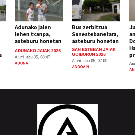
Adunako jaien
Bus zerbitzua
Ju
lehen txanpa,
Sanestebanetara,
an
asteburu honetan
asteburu honetan
Do
H
SAN ESTEBAN JAIAK
ADUNAKO JAIAK 2026
a
pr
GOIBURUN 2026
Aiurri
abu 05, 08:47
Aiurri
abu 05, 07:00
ADUNA
Aiu
ANDOAIN
AN
N