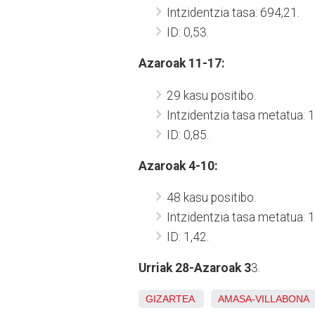
Intzidentzia tasa: 694,21.
ID: 0,53.
Azaroak 11-17:
29 kasu positibo.
Intzidentzia tasa metatua: 
ID: 0,85.
Azaroak 4-10:
48 kasu positibo.
Intzidentzia tasa metatua: 
ID: 1,42.
Urriak 28-Azaroak 3
3.
GIZARTEA
AMASA-VILLABONA