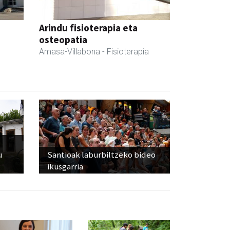
Arindu fisioterapia eta
osteopatia
Amasa-Villabona
- Fisioterapia
u
Santioak laburbiltzeko bideo
ikusgarria