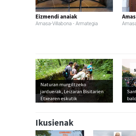
Eizmendi anaiak
Amas
Amasa-Villabona
- Armategia
Amasa
Naturan murgiltzeko
jarduerak, Leizaran Bisitarien
Sant
Etxearen eskutik
balo
Ikusienak