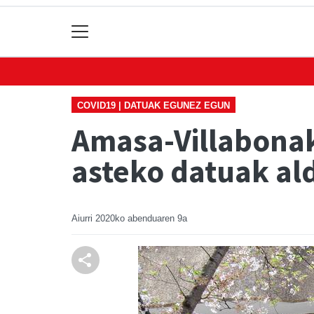
COVID19 | DATUAK EGUNEZ EGUN
Amasa-Villabonak
asteko datuak al
Aiurri
2020ko abenduaren 9a