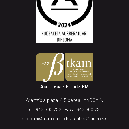
Aiurri.eus - Erroitz BM
Arantzibia plaza, 4-5 behea | ANDOAIN
Tel.: 943 300 732 | Faxa: 943 300 731
andoain@aiurri.eus | idazkaritza@aiurri.eus