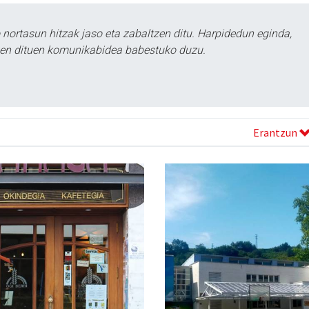
ortasun hitzak jaso eta zabaltzen ditu. Harpidedun eginda,
tzen dituen komunikabidea babestuko duzu.
Erantzun