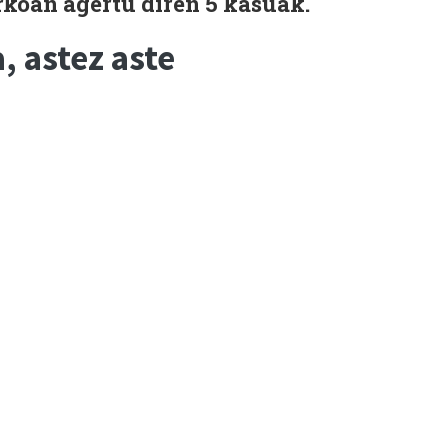
rkoan agertu diren 5 kasuak.
, astez aste