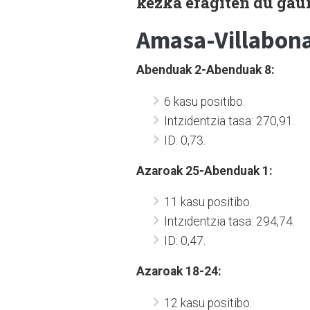
kezka eragiten du gau
Amasa-Villabona
Abenduak 2-Abenduak 8:
6 kasu positibo.
Intzidentzia tasa: 270,91.
ID: 0,73.
Azaroak 25-Abenduak 1:
11 kasu positibo.
Intzidentzia tasa: 294,74.
ID: 0,47.
Azaroak 18-24:
12 kasu positibo.