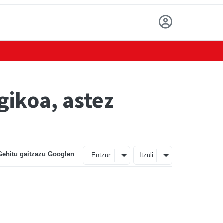
ikoa, astez
Gehitu gaitzazu Googlen
Entzun
Itzuli