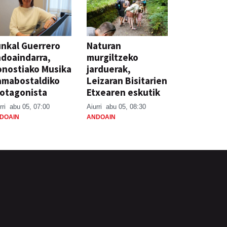
nkal Guerrero
Naturan
doaindarra,
murgiltzeko
nostiako Musika
jarduerak,
amabostaldiko
Leizaran Bisitarien
otagonista
Etxearen eskutik
rri
abu 05, 07:00
Aiurri
abu 05, 08:30
DOAIN
ANDOAIN