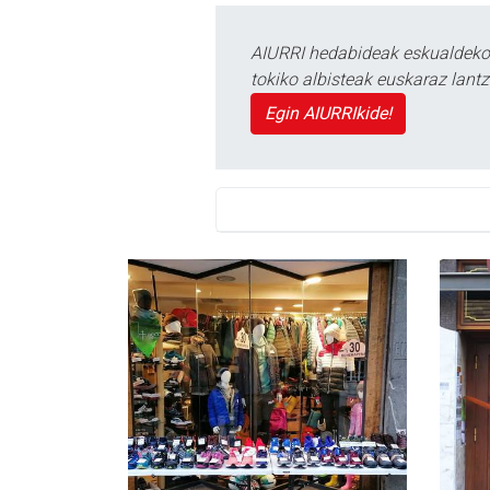
AIURRI hedabideak eskualdeko n
tokiko albisteak euskaraz lan
Egin AIURRIkide!