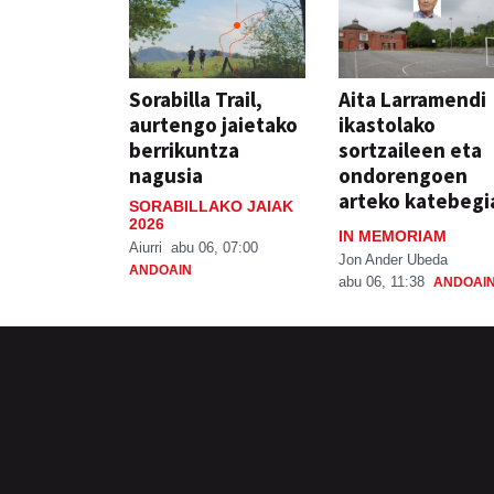
Sorabilla Trail,
Aita Larramendi
aurtengo jaietako
ikastolako
berrikuntza
sortzaileen eta
nagusia
ondorengoen
arteko katebegi
SORABILLAKO JAIAK
2026
IN MEMORIAM
Aiurri
abu 06, 07:00
Jon Ander Ubeda
ANDOAIN
abu 06, 11:38
ANDOAI