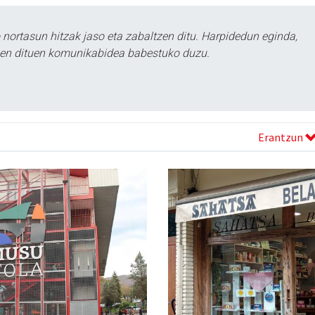
ortasun hitzak jaso eta zabaltzen ditu. Harpidedun eginda,
tzen dituen komunikabidea babestuko duzu.
Erantzun