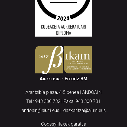
Aiurri.eus - Erroitz BM
Arantzibia plaza, 4-5 behea | ANDOAIN
Tel.: 943 300 732 | Faxa: 943 300 731
andoain@aiurri.eus | idazkaritza@aiurri.eus
Codesyntaxek garatua