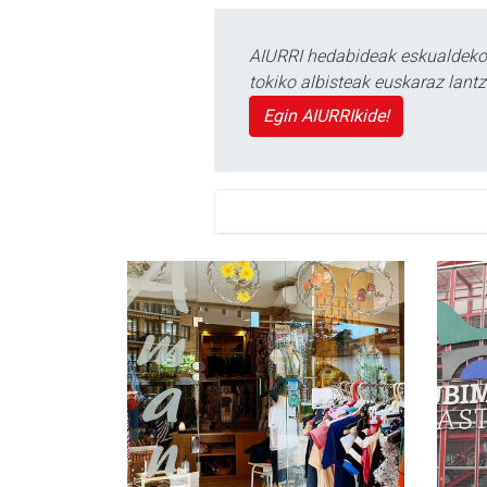
AIURRI hedabideak eskualdeko n
tokiko albisteak euskaraz lan
Egin AIURRIkide!