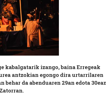
ge kabalgatarik izango, baina Erregeak
 Gurea antzokian egongo dira urtarrilaren
an behar da abenduaren 29an edota 30ean
 Zatorran.