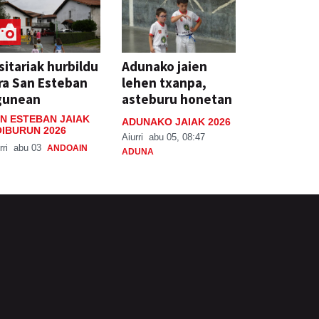
sitariak hurbildu
Adunako jaien
ra San Esteban
lehen txanpa,
gunean
asteburu honetan
N ESTEBAN JAIAK
ADUNAKO JAIAK 2026
IBURUN 2026
Aiurri
abu 05, 08:47
rri
abu 03
ANDOAIN
ADUNA