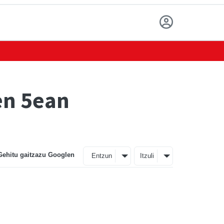
ren 5ean
Gehitu gaitzazu Googlen
Entzun
Itzuli