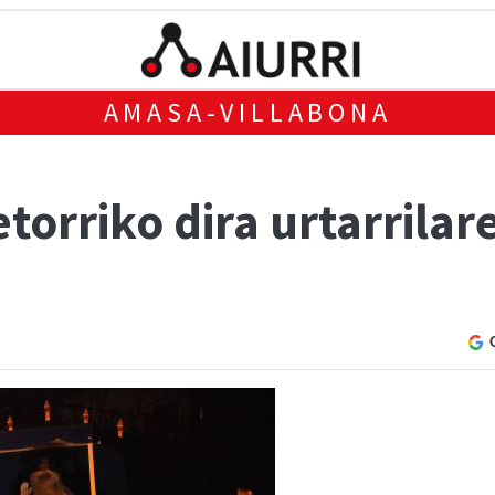
AMASA-VILLABONA
etorriko dira urtarrila