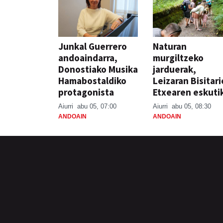
Junkal Guerrero
Naturan
andoaindarra,
murgiltzeko
Donostiako Musika
jarduerak,
Hamabostaldiko
Leizaran Bisitar
protagonista
Etxearen eskuti
Aiurri
abu 05, 07:00
Aiurri
abu 05, 08:30
ANDOAIN
ANDOAIN