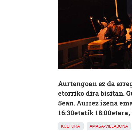
Aurtengoan ez da erre
etorriko dira bisitan.
5ean. Aurrez izena em
16:30etatik 18:00etara,
KULTURA
AMASA-VILLABONA