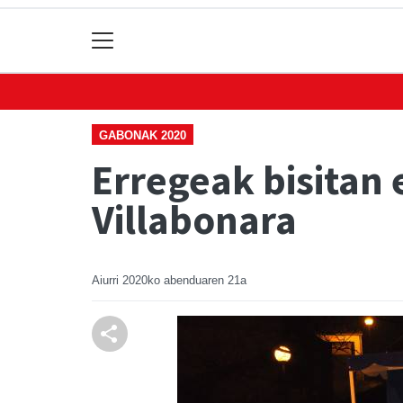
GABONAK 2020
Erregeak bisitan 
Villabonara
Aiurri
2020ko abenduaren 21a