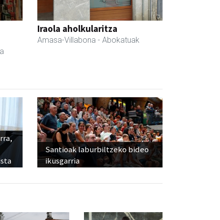
a
Iraola aholkularitza
Amasa-Villabona
- Abokatuak
da
rra,
Santioak laburbiltzeko bideo
sta
ikusgarria