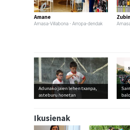
Amane
Zubim
Amasa-Villabona
- Arropa-dendak
Amasa
Adunako jaien lehen txanpa,
Sant
asteburu honetan
balo
Ikusienak