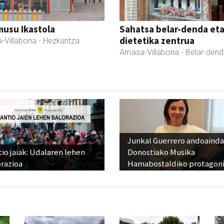
usu Ikastola
Sahatsa belar-denda et
dietetika zentrua
-Villabona
- Hezkuntza
Amasa-Villabona
- Belar-den
Junkal Guerrero andoainda
io jaiak: Udalaren lehen
Donostiako Musika
razioa
Hamabostaldiko protagoni