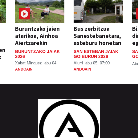
Buruntzako jaien
Bus zerbitzua
Bi
atarikoa, Ainhoa
Sanestebanetara,
di
Aiertzarekin
asteburu honetan
e
ien
BURUNTZAKO JAIAK
SAN ESTEBAN JAIAK
SA
k
2026
GOIBURUN 2026
GO
Xabat Minguez
abu 04
Aiurri
abu 05, 07:00
Aiu
ANDOAIN
ANDOAIN