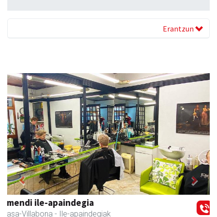
Erantzun
Previous
Next
Amane
Amasa-Villabona
- Arropa-dendak