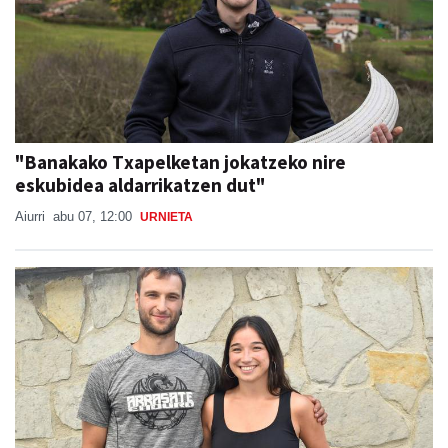
"Banakako Txapelketan jokatzeko nire
eskubidea aldarrikatzen dut"
Aiurri
abu 07, 12:00
URNIETA