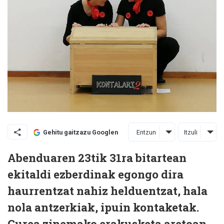
Entzun
Itzuli
Gehitu gaitzazu Googlen
Abenduaren 23tik 31ra bitartean
ekitaldi ezberdinak egongo dira
haurrentzat nahiz helduentzat, hala
nola antzerkiak, ipuin kontaketak.
Gurea zinemako erakusketa aretoan