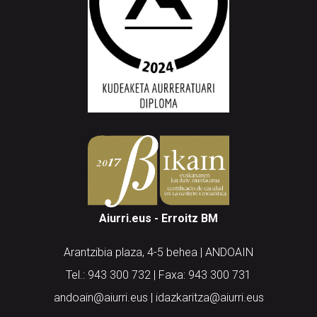
Aiurri.eus - Erroitz BM
Arantzibia plaza, 4-5 behea | ANDOAIN
Tel.: 943 300 732 | Faxa: 943 300 731
andoain@aiurri.eus | idazkaritza@aiurri.eus