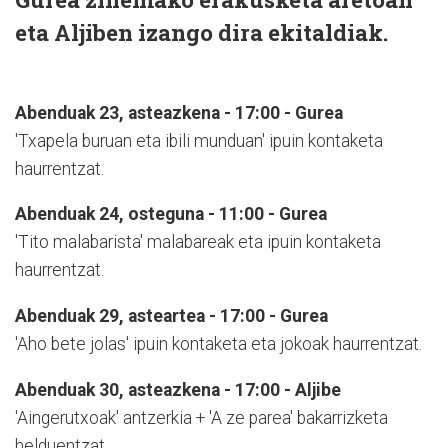
eta Aljiben izango dira ekitaldiak.
Abenduak 23, asteazkena - 17:00 - Gurea
'Txapela buruan eta ibili munduan' ipuin kontaketa
haurrentzat.
Abenduak 24, osteguna - 11:00 - Gurea
'Tito malabarista' malabareak eta ipuin kontaketa
haurrentzat.
Abenduak 29, asteartea - 17:00 - Gurea
'Aho bete jolas' ipuin kontaketa eta jokoak haurrentzat.
Abenduak 30, asteazkena - 17:00 - Aljibe
'Aingerutxoak' antzerkia + 'A ze parea' bakarrizketa
helduentzat.