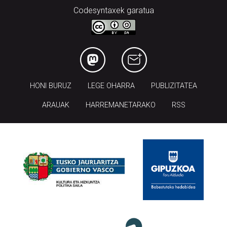
Codesyntaxek garatua
HONI BURUZ
LEGE OHARRA
PUBLIZITATEA
ARAUAK
HARREMANETARAKO
RSS