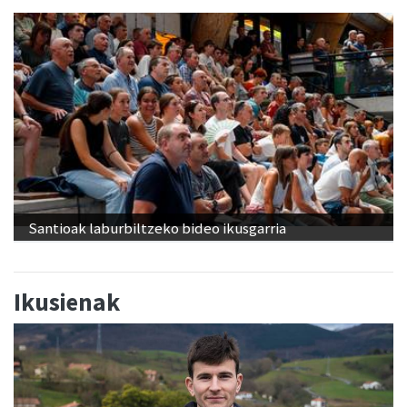
Santioak laburbiltzeko bideo ikusgarria
Ikusienak