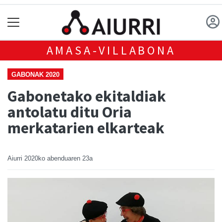
AMASA-VILLABONA
GABONAK 2020
Gabonetako ekitaldiak
antolatu ditu Oria
merkatarien elkarteak
Aiurri
2020ko abenduaren 23a