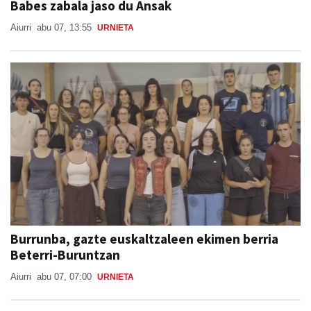
Babes zabala jaso du Ansak
Aiurri
abu 07, 13:55
URNIETA
Burrunba, gazte euskaltzaleen ekimen berria
Beterri-Buruntzan
Aiurri
abu 07, 07:00
URNIETA