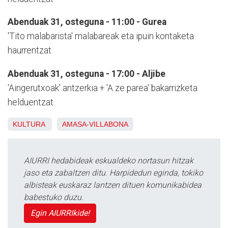
Abenduak 31, osteguna - 11:00 - Gurea
'Tito malabarista' malabareak eta ipuin kontaketa
haurrentzat.
Abenduak 31, osteguna - 17:00 - Aljibe
'Aingerutxoak' antzerkia + 'A ze parea' bakarrizketa
helduentzat.
KULTURA
AMASA-VILLABONA
AIURRI hedabideak eskualdeko nortasun hitzak
jaso eta zabaltzen ditu. Harpidedun eginda, tokiko
albisteak euskaraz lantzen dituen komunikabidea
babestuko duzu.
Egin AIURRIkide!