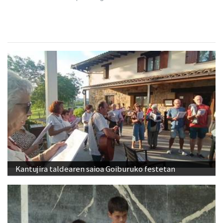
Kantujira taldearen saioa Goiburuko festetan