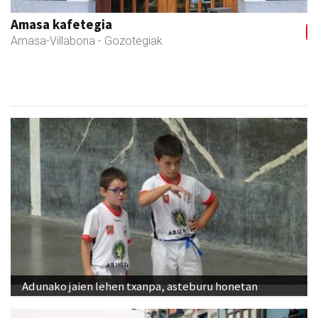
Fleming Herri Eskola
Amasa-Villabona
- Hezkuntza
Adunako jaien lehen txanpa, asteburu honetan