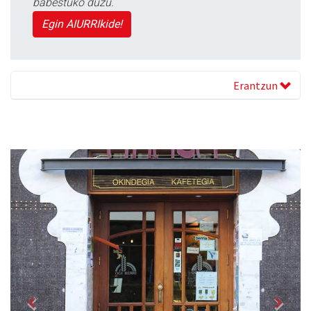
babestuko duzu.
Egin AIURRIkide!
Erantzun
Previous
Next