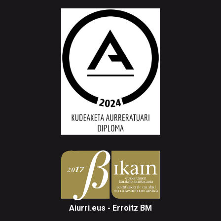
Aiurri.eus - Erroitz BM