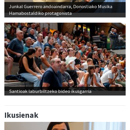
Junkal Guerrero andoaindarra, Donostiako Musika
Hamabostaldiko protagonista
Santioak laburbiltzeko bideo ikusgarria
Ikusienak