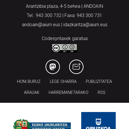
Arantzibia plaza, 4-5 behea | ANDOAIN
Tel.: 943 300 732 | Faxa: 943 300 731
andoain@aiurri.eus | idazkaritza@aiurri.eus
Codesyntaxek garatua
HONI BURUZ
LEGE OHARRA
PUBLIZITATEA
ARAUAK
HARREMANETARAKO
RSS