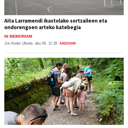
Aita Larramendi ikastolako sortzaileen eta
ondorengoen arteko katebegia
IN MEMORIAM
Jon Ander Ubeda
abu 06, 11:38
ANDOAIN