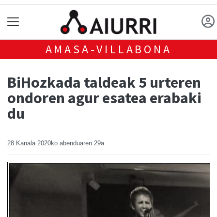
AMASA-VILLABONA
BiHozkada taldeak 5 urteren
ondoren agur esatea erabaki
du
28 Kanala
2020ko abenduaren 29a