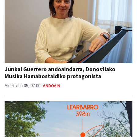
Junkal Guerrero andoaindarra, Donostiako
Musika Hamabostaldiko protagonista
Aiurri
abu 05, 07:00
ANDOAIN