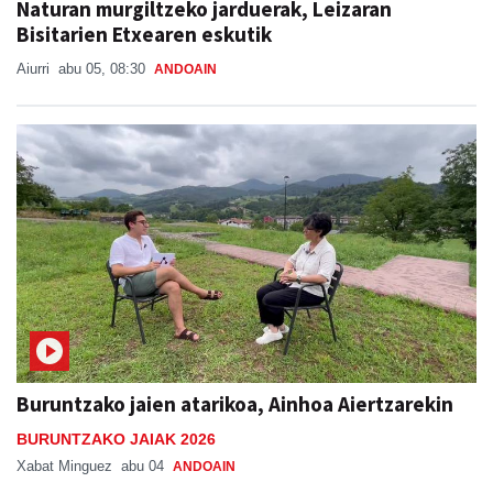
Naturan murgiltzeko jarduerak, Leizaran
Bisitarien Etxearen eskutik
Aiurri
abu 05, 08:30
ANDOAIN
Buruntzako jaien atarikoa, Ainhoa Aiertzarekin
BURUNTZAKO JAIAK 2026
Xabat Minguez
abu 04
ANDOAIN