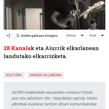
Entzun
Itzuli
Gehitu gaitzazu Googlen
28 Kanala
k eta Aiurrik elkarlanean
landutako elkarrizketa.
KULTURA
AMASA-VILLABONA
AIURRI hedabideak eskualdeko nortasun hitzak
jaso eta zabaltzen ditu. Harpidedun eginda, tokiko
albisteak euskaraz lantzen dituen komunikabidea