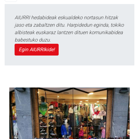
AIURRI hedabideak eskualdeko nortasun hitzak
jaso eta zabaltzen ditu. Harpidedun eginda, tokiko
albisteak euskaraz lantzen dituen komunikabidea
babestuko duzu.
Egin AIURRIkide!