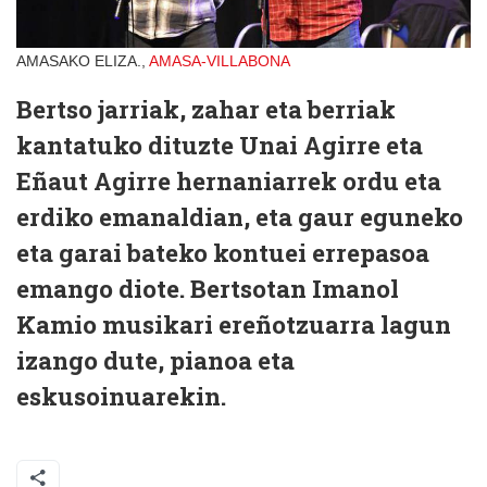
AMASAKO ELIZA.,
AMASA-VILLABONA
Bertso jarriak, zahar eta berriak
kantatuko dituzte Unai Agirre eta
Eñaut Agirre hernaniarrek ordu eta
erdiko emanaldian, eta gaur eguneko
eta garai bateko kontuei errepasoa
emango diote. Bertsotan Imanol
Kamio musikari ereñotzuarra lagun
izango dute, pianoa eta
eskusoinuarekin.