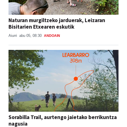
Naturan murgiltzeko jarduerak, Leizaran
Bisitarien Etxearen eskutik
Aiurri
abu 05, 08:30
ANDOAIN
Sorabilla Trail, aurtengo jaietako berrikuntza
nagusia