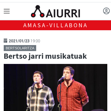
AMASA-VILLABONA
2021/01/23
19:00
BERTSOLARITZA
Bertso jarri musikatuak