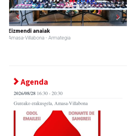
Previous
Next
Arindu fisioterapia eta osteopatia
Amasa-Villabona
- Fisioterapia
Agenda
2026/08/28
16:30 - 20:30
Gureako erakusgela, Amasa-Villabona