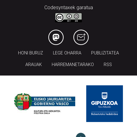
Codesyntaxek garatua
HONI BURUZ
LEGE OHARRA
PUBLIZITATEA
ARAUAK
HARREMANETARAKO
RSS