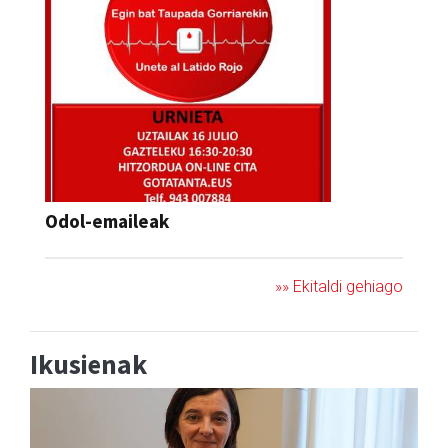
Odol-emaileak
»» Ekitaldi gehiago
Ikusienak