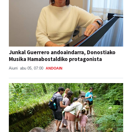
Junkal Guerrero andoaindarra, Donostiako
Musika Hamabostaldiko protagonista
Aiurri
abu 05, 07:00
ANDOAIN