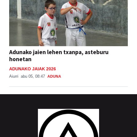
Adunako jaien lehen txanpa, asteburu
honetan
ADUNAKO JAIAK 2026
Aiurri
abu 05, 08:47
ADUNA