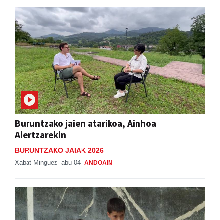
Buruntzako jaien atarikoa, Ainhoa
Aiertzarekin
BURUNTZAKO JAIAK 2026
Xabat Minguez
abu 04
ANDOAIN