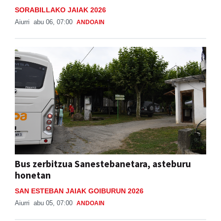
SORABILLAKO JAIAK 2026
Aiurri
abu 06, 07:00
ANDOAIN
Bus zerbitzua Sanestebanetara, asteburu
honetan
SAN ESTEBAN JAIAK GOIBURUN 2026
Aiurri
abu 05, 07:00
ANDOAIN