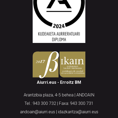
Aiurri.eus - Erroitz BM
Arantzibia plaza, 4-5 behea | ANDOAIN
Tel.: 943 300 732 | Faxa: 943 300 731
andoain@aiurri.eus | idazkaritza@aiurri.eus