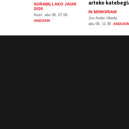
arteko katebegi
SORABILLAKO JAIAK
2026
IN MEMORIAM
Aiurri
abu 06, 07:00
Jon Ander Ubeda
ANDOAIN
abu 06, 11:38
ANDOAI