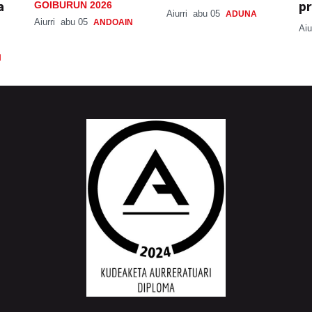
a
pr
GOIBURUN 2026
Aiurri
abu 05
ADUNA
Aiurri
abu 05
ANDOAIN
Aiu
N