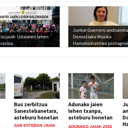
Junkal Guerrero andoainda
io jaiak: Udalaren lehen
Donostiako Musika
razioa
Hamabostaldiko protagoni
Bus zerbitzua
Adunako jaien
Ju
Sanestebanetara,
lehen txanpa,
an
asteburu honetan
asteburu honetan
Do
H
SAN ESTEBAN JAIAK
ADUNAKO JAIAK 2026