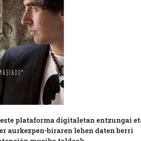
este plataforma digitaletan entzungai et
er aurkezpen-biraren lehen daten berri
tención musika taldeak.