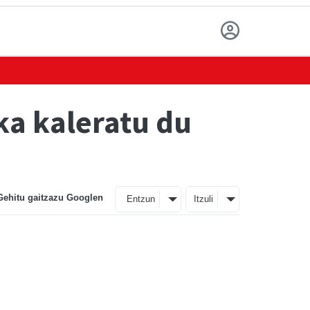
ka kaleratu du
Gehitu gaitzazu Googlen
Entzun
Itzuli