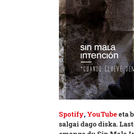
Spotify
,
YouTube
eta b
salgai dago diska.
Last
emango du Sin Mala In