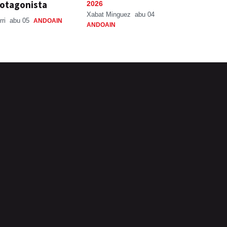
otagonista
2026
Xabat Minguez
abu 04
rri
abu 05
ANDOAIN
ANDOAIN