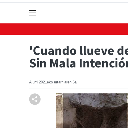
'Cuando llueve d
Sin Mala Intenció
Aiurri
2021eko urtarrilaren 5a