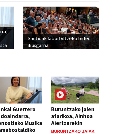
rra,
Santioak laburbiltzeko bideo
sta
ikusgarria
nkal Guerrero
Buruntzako jaien
doaindarra,
atarikoa, Ainhoa
nostiako Musika
Aiertzarekin
amabostaldiko
BURUNTZAKO JAIAK