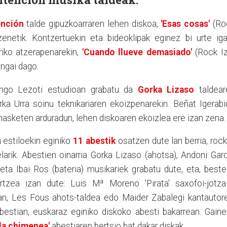
ención
talde gipuzkoarraren lehen diskoa,
'Esas cosas'
(Ro
enetik. Kontzertuekin eta bideoklipak eginez bi urte iga
iko atzerapenarekin,
'Cuando llueve demasiado'
(Rock Iz
ngai dago.
zungo Lezoti estudioan grabatu da
Gorka Lizaso
taldear
rka Urra soinu teknikariaren ekoizpenarekin. Beñat Igerab
ahasketen arduradun, lehen diskoaren ekoizlea ere izan zena.
 estiloekin eginiko
11 abestik
osatzen dute lan berria, roc
uelarik. Abestien oinarria Gorka Lizaso (ahotsa), Andoni Gar
) eta Ibai Ros (bateria) musikariek grabatu dute, eta, best
rtzea izan dute: Luis Mª Moreno 'Pirata' saxofoi-jotzai
an, Les Fous ahots-taldea edo Maider Zabalegi kantautore
estian, euskaraz eginiko diskoko abesti bakarrean. Gaine
 la chimenea'
abestiaren bertsio bat dakar diskak.