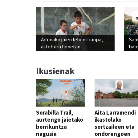
Adunako jaien lehen txanpa,
Sant
asteburu honetan
balo
Ikusienak
Sorabilla Trail,
Aita Larramendi
aurtengo jaietako
ikastolako
berrikuntza
sortzaileen eta
nagusia
ondorengoen