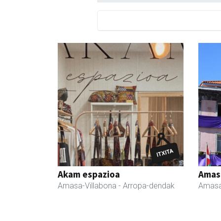
Akam espazioa
Amas
Amasa-Villabona
- Arropa-dendak
Amasa