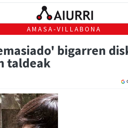
AMASA-VILLABONA
emasiado' bigarren dis
n taldeak