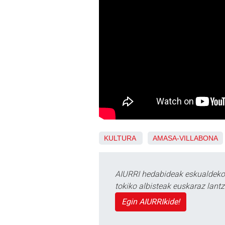
KULTURA
AMASA-VILLABONA
AIURRI hedabideak eskualdeko n
tokiko albisteak euskaraz lan
Egin AIURRIkide!