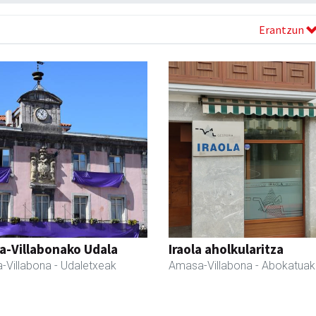
Erantzun
a-Villabonako Udala
Iraola aholkularitza
-Villabona
- Udaletxeak
Amasa-Villabona
- Abokatuak