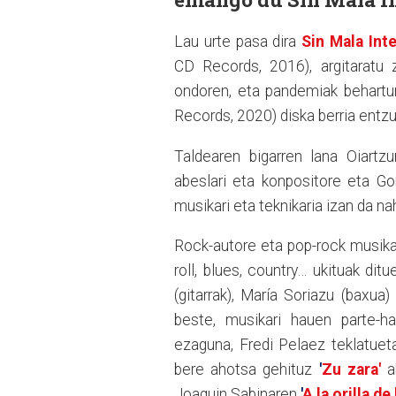
Lau urte pasa dira
Sin Mala Int
CD Records, 2016), argitaratu z
ondoren, eta pandemiak behartur
Records, 2020) diska berria entzu
Taldearen bigarren lana Oiart
abeslari eta konpositore eta Go
musikari eta teknikaria izan da n
Rock-autore eta pop-rock musika
roll, blues, country… ukituak dit
(gitarrak), María Soriazu (baxua
beste, musikari hauen parte-ha
ezaguna, Fredi Pelaez teklatuet
bere ahotsa gehituz
'
Zu zara'
ab
Joaquin Sabinaren
'
A la orilla de