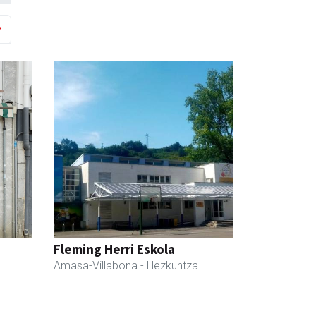
Fleming Herri Eskola
Amasa-Villabona
- Hezkuntza