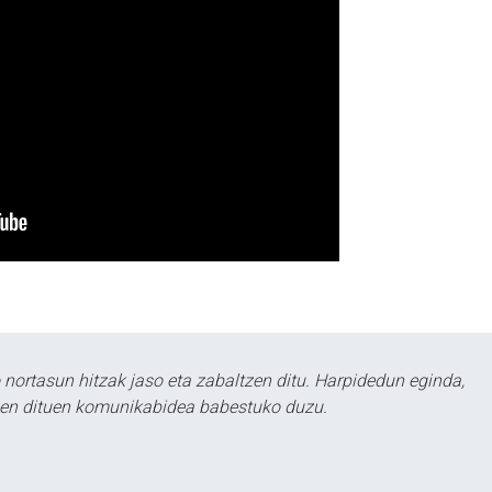
ortasun hitzak jaso eta zabaltzen ditu. Harpidedun eginda,
tzen dituen komunikabidea babestuko duzu.