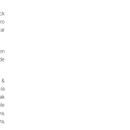
ck
ro
ar
en
ide
k &
cía
eak
le
a,
ra,