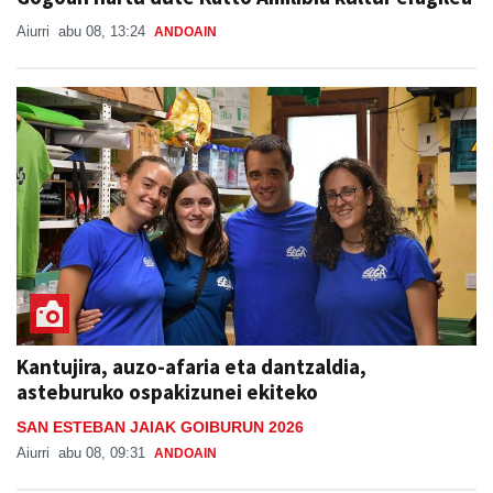
Aiurri
abu 08, 13:24
ANDOAIN
Kantujira, auzo-afaria eta dantzaldia,
asteburuko ospakizunei ekiteko
SAN ESTEBAN JAIAK GOIBURUN 2026
Aiurri
abu 08, 09:31
ANDOAIN