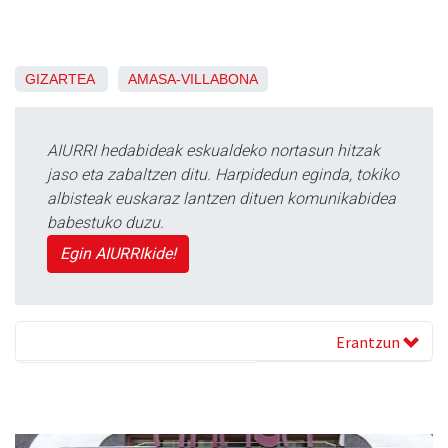
GIZARTEA
AMASA-VILLABONA
AIURRI hedabideak eskualdeko nortasun hitzak
jaso eta zabaltzen ditu. Harpidedun eginda, tokiko
albisteak euskaraz lantzen dituen komunikabidea
babestuko duzu.
Egin AIURRIkide!
Erantzun