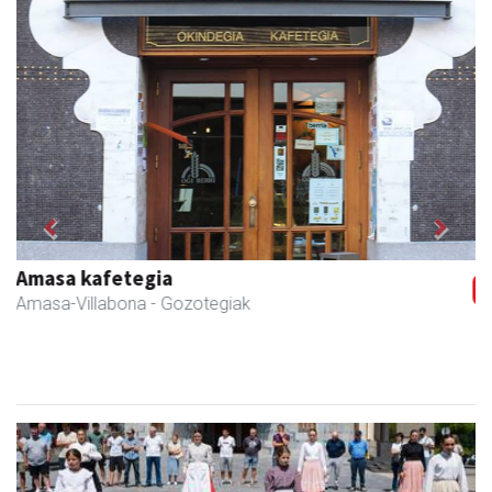
Previous
Next
Amasa-Villabonako Udala
Amasa-Villabona
- Udaletxeak