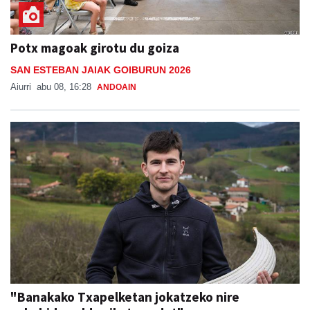
Potx magoak girotu du goiza
SAN ESTEBAN JAIAK GOIBURUN 2026
Aiurri
abu 08, 16:28
ANDOAIN
"Banakako Txapelketan jokatzeko nire