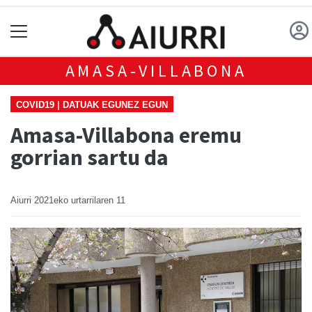
AMASA-VILLABONA
COVID19 | DATUAK EGUNEZ EGUN
Amasa-Villabona eremu
gorrian sartu da
Aiurri
2021eko urtarrilaren 11