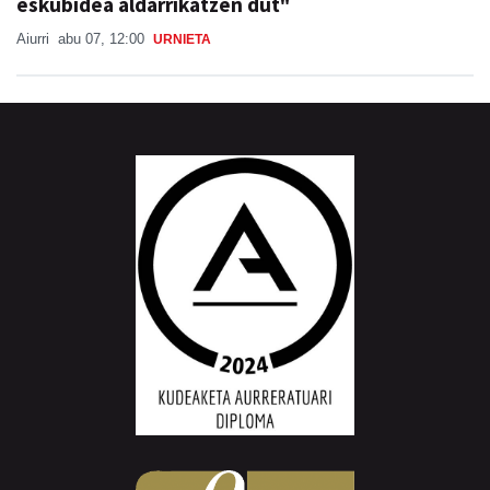
eskubidea aldarrikatzen dut"
Aiurri
abu 07, 12:00
URNIETA