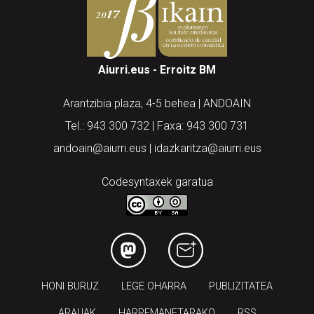
Aiurri.eus - Erroitz BM
Arantzibia plaza, 4-5 behea | ANDOAIN
Tel.: 943 300 732 | Faxa: 943 300 731
andoain@aiurri.eus | idazkaritza@aiurri.eus
Codesyntaxek garatua
HONI BURUZ
LEGE OHARRA
PUBLIZITATEA
ARAUAK
HARREMANETARAKO
RSS