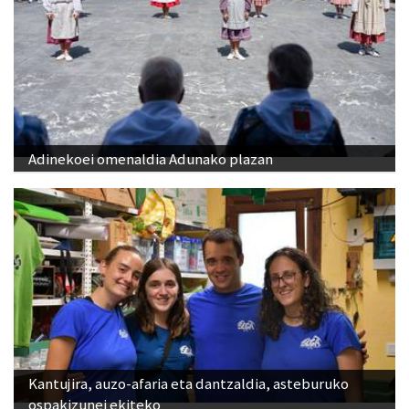
Adinekoei omenaldia Adunako plazan
Kantujira, auzo-afaria eta dantzaldia, asteburuko
ospakizunei ekiteko