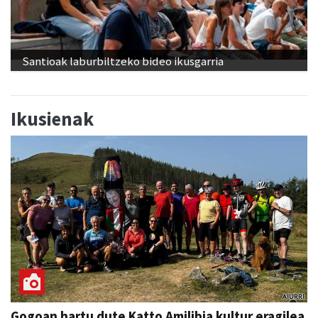
Santioak laburbiltzeko bideo ikusgarria
Ikusienak
Gogoan hartu dute Katto Amilibia kultur eragilea