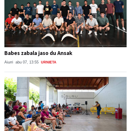
Babes zabala jaso du Ansak
Aiurri
abu 07, 13:55
URNIETA