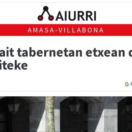
AMASA-VILLABONA
ait tabernetan etxean 
iteke