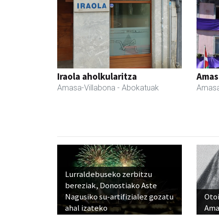
Iraola aholkularitza
Amas
Amasa-Villabona
- Abokatuak
Amasa
Lurraldebuseko zerbitzu
bereziak, Donostiako Aste
Nagusiko su-artifizialez gozatu
Otoi
ahal izateko
Ama