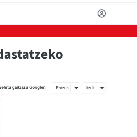
dastatzeko
Gehitu gaitzazu Googlen
Entzun
Itzuli