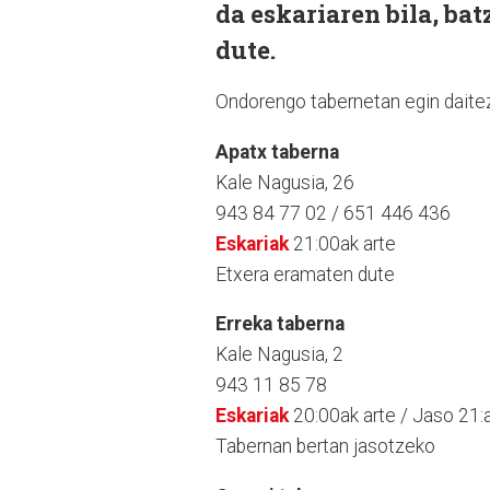
da eskariaren bila, ba
dute.
Ondorengo tabernetan egin daitez
Apatx taberna
Kale Nagusia, 26
943 84 77 02 / 651 446 436
Eskariak
21:00ak arte
Etxera eramaten dute
Erreka taberna
Kale Nagusia, 2
943 11 85 78
Eskariak
20:00ak arte / Jaso 21:a
Tabernan bertan jasotzeko