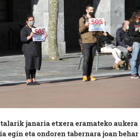
talarik janaria etxera eramateko aukera
ia egin eta ondoren tabernara joan behar