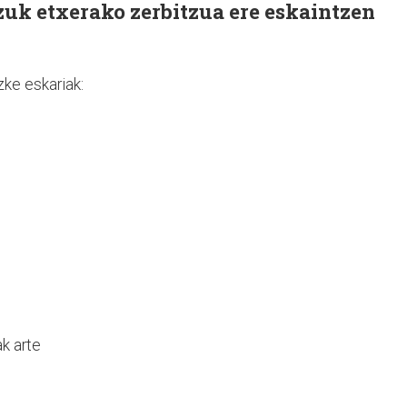
tzuk etxerako zerbitzua ere eskaintzen
ke eskariak:
k arte