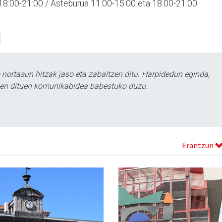
 18:00-21:00 / Asteburua 11:00-15:00 eta 18:00-21:00
ortasun hitzak jaso eta zabaltzen ditu. Harpidedun eginda,
tzen dituen komunikabidea babestuko duzu.
Erantzun