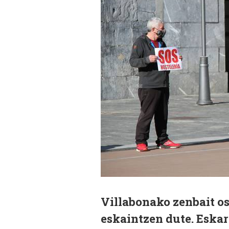
Villabonako zenbait os
eskaintzen dute. Eskar