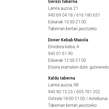
Gerezi taberna
Larrea auzoa, 21
943 69 04 18 / 616 180 631
Eskariak 10:30-21:00
Tabernan bertan jasotzeko
Doner Kebab Maxola
Erniobea kalea, 4
943 01 61 90
Eskariak 12:00-21:00
Etxera eramaten dute: gutxieneko
Xaldu taberna
Larrea auzoa, 9B
943 90 15 23 / 605 761 202
Ostirala 18:00-21:00 / Asteburua
Tabernan bertan jasotzeko