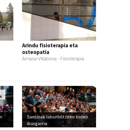
Arindu fisioterapia eta
osteopatia
Amasa-Villabona
- Fisioterapia
n
Santioak laburbiltzeko bideo
ikusgarria