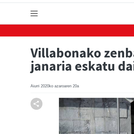
Villabonako zenb
janaria eskatu da
Aiurri
2020ko azaroaren 20a