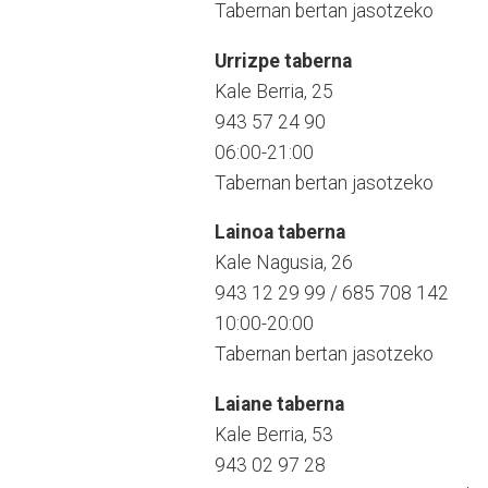
Tabernan bertan jasotzeko
Urrizpe taberna
Kale Berria, 25
943 57 24 90
06:00-21:00
Tabernan bertan jasotzeko
Lainoa taberna
Kale Nagusia, 26
943 12 29 99 / 685 708 142
10:00-20:00
Tabernan bertan jasotzeko
Laiane taberna
Kale Berria, 53
943 02 97 28