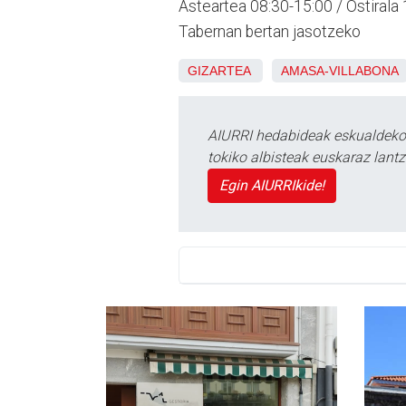
Asteartea 08:30-15:00 / Ostirala
Tabernan bertan jasotzeko
GIZARTEA
AMASA-VILLABONA
AIURRI hedabideak eskualdeko n
tokiko albisteak euskaraz lan
Egin AIURRIkide!