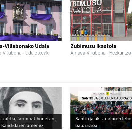
a-Villabonako Udala
Zubimusu Ikastola
-Villabona
- Udaletxeak
Amasa-Villabona
- Hezkuntza
tzaldia, larunbat honetan,
Santio jaiak: Udalaren lehe
 Kandidaren omenez
balorazioa