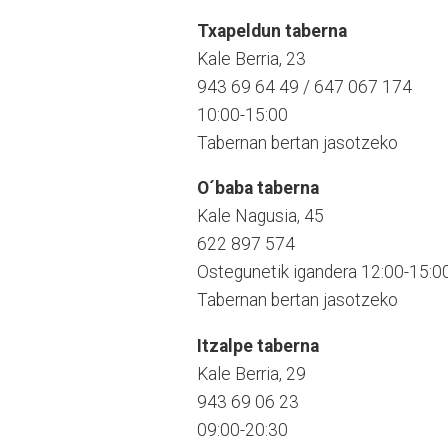
Txapeldun taberna
Kale Berria, 23
943 69 64 49 / 647 067 174
10:00-15:00
Tabernan bertan jasotzeko
O´baba taberna
Kale Nagusia, 45
622 897 574
Ostegunetik igandera 12:00-15:0
Tabernan bertan jasotzeko
Itzalpe taberna
Kale Berria, 29
943 69 06 23
09:00-20:30