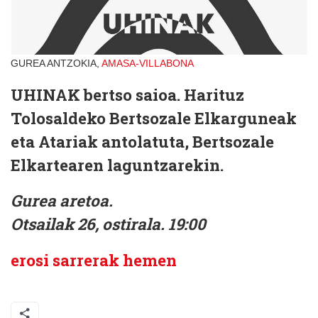
GUREA ANTZOKIA,
AMASA-VILLABONA
UHINAK bertso saioa.
Harituz
Tolosaldeko Bertsozale Elkarguneak
eta Atariak antolatuta, Bertsozale
Elkartearen laguntzarekin.
Gurea aretoa.
Otsailak 26, ostirala. 19:00
erosi sarrerak hemen