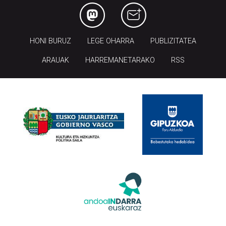
HONI BURUZ
LEGE OHARRA
PUBLIZITATEA
ARAUAK
HARREMANETARAKO
RSS