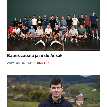
Babes zabala jaso du Ansak
Aiurri
abu 07, 13:55
URNIETA