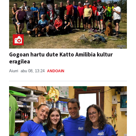
Gogoan hartu dute Katto Amilibia kultur
eragilea
Aiurri
abu 08, 13:24
ANDOAIN