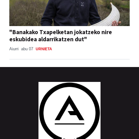
"Banakako Txapelketan jokatzeko nire
eskubidea aldarrikatzen dut"
Aiurri
abu 07
URNIETA