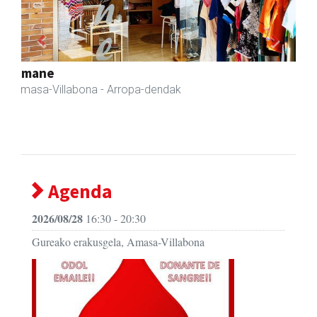
Previous
Next
Amasa-Villabonako Udala
Amasa-Villabona
- Udaletxeak
Agenda
2026/08/28
16:30 - 20:30
Gureako erakusgela, Amasa-Villabona