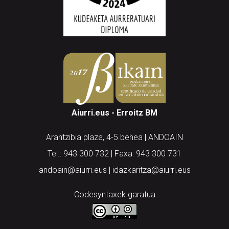
Aiurri.eus - Erroitz BM
Arantzibia plaza, 4-5 behea | ANDOAIN
Tel.: 943 300 732 | Faxa: 943 300 731
andoain@aiurri.eus | idazkaritza@aiurri.eus
Codesyntaxek garatua