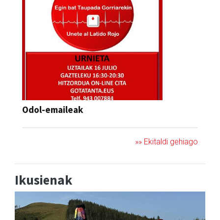
Odol-emaileak
»» Ekitaldi gehiago
Ikusienak