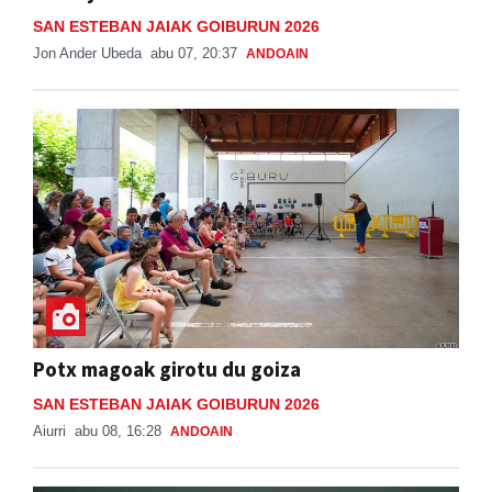
SAN ESTEBAN JAIAK GOIBURUN 2026
Jon Ander Ubeda
abu 07, 20:37
ANDOAIN
Potx magoak girotu du goiza
SAN ESTEBAN JAIAK GOIBURUN 2026
Aiurri
abu 08, 16:28
ANDOAIN