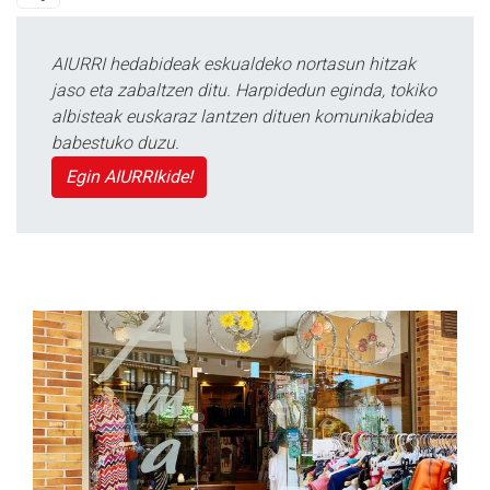
AIURRI hedabideak eskualdeko nortasun hitzak
jaso eta zabaltzen ditu. Harpidedun eginda, tokiko
albisteak euskaraz lantzen dituen komunikabidea
babestuko duzu.
Egin AIURRIkide!