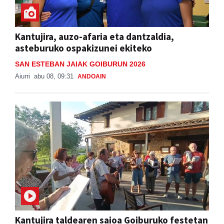
Kantujira, auzo-afaria eta dantzaldia,
asteburuko ospakizunei ekiteko
SAN ESTEBAN JAIAK GOIBURUN 2026
Aiurri
abu 08, 09:31
ANDOAIN
Kantujira taldearen saioa Goiburuko festetan