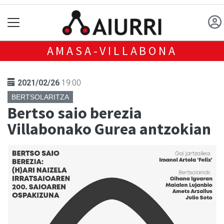
AMASA-VILLABONA
2021/02/26
19:00
BERTSOLARITZA
Bertso saio berezia
Villabonako Gurea antzokian