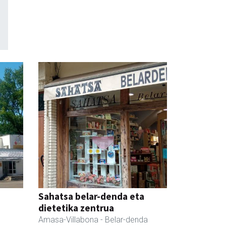
Sahatsa belar-denda eta
dietetika zentrua
Amasa-Villabona
- Belar-denda