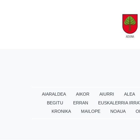
AIARALDEA
AIKOR
AIURRI
ALEA
BEGITU
ERRAN
EUSKALERRIA IRRA
KRONIKA
MAILOPE
NOAUA
O