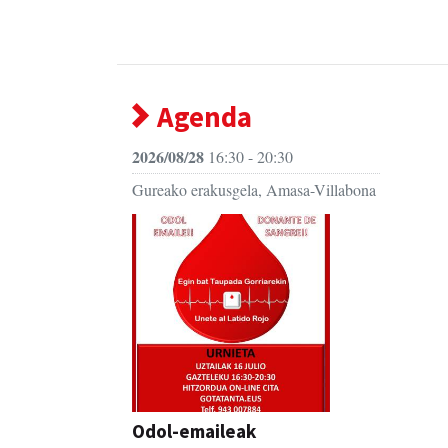
Agenda
2026/08/28
16:30 - 20:30
Gureako erakusgela, Amasa-Villabona
Odol-emaileak