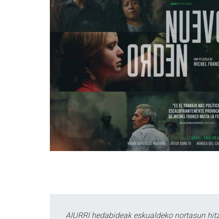
AIURRI hedabideak eskualdeko nortasun hitza