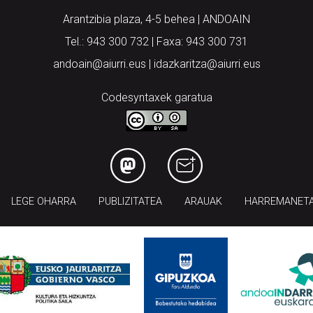
Arantzibia plaza, 4-5 behea | ANDOAIN
Tel.: 943 300 732 | Faxa: 943 300 731
andoain@aiurri.eus | idazkaritza@aiurri.eus
Codesyntaxek garatua
LEGE OHARRA
PUBLIZITATEA
ARAUAK
HARREMANET