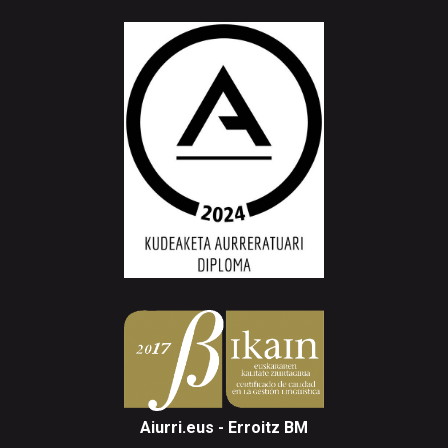
Aiurri.eus - Erroitz BM