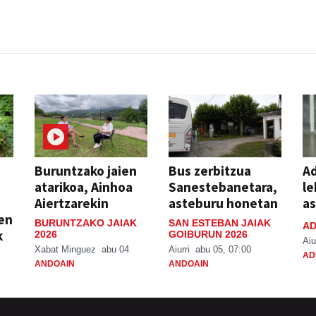
Buruntzako jaien
Bus zerbitzua
Ad
atarikoa, Ainhoa
Sanestebanetara,
le
Aiertzarekin
asteburu honetan
a
ien
BURUNTZAKO JAIAK
SAN ESTEBAN JAIAK
AD
k
2026
GOIBURUN 2026
Aiu
Xabat Minguez
abu 04
Aiurri
abu 05, 07:00
AD
ANDOAIN
ANDOAIN