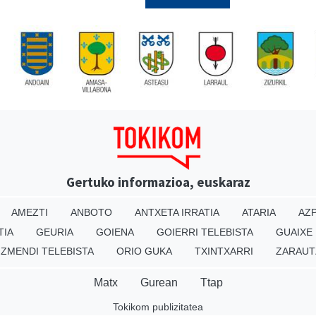
Gertuko informazioa, euskaraz
AMEZTI
ANBOTO
ANTXETA IRRATIA
ATARIA
AZP
TIA
GEURIA
GOIENA
GOIERRI TELEBISTA
GUAIXE
IZMENDI TELEBISTA
ORIO GUKA
TXINTXARRI
ZARAUT
Matx
Gurean
Ttap
Tokikom publizitatea