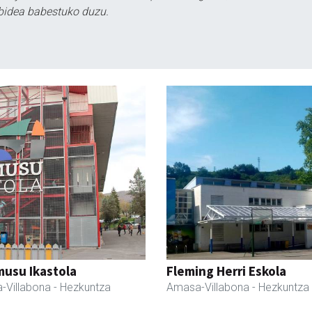
bidea babestuko duzu.
usu Ikastola
Fleming Herri Eskola
-Villabona
- Hezkuntza
Amasa-Villabona
- Hezkuntza