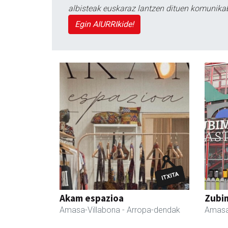
albisteak euskaraz lantzen dituen komunika
Egin AIURRIkide!
Akam espazioa
Zubim
Amasa-Villabona
- Arropa-dendak
Amasa