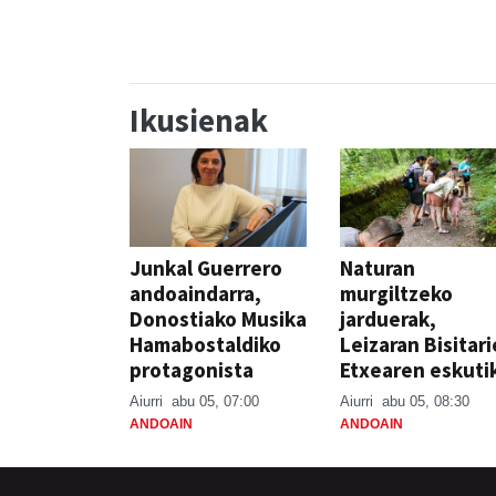
Ikusienak
Junkal Guerrero
Naturan
andoaindarra,
murgiltzeko
Donostiako Musika
jarduerak,
Hamabostaldiko
Leizaran Bisitar
protagonista
Etxearen eskuti
Aiurri
abu 05, 07:00
Aiurri
abu 05, 08:30
ANDOAIN
ANDOAIN