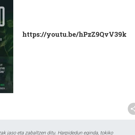
https://youtu.be/hPzZ9QvV39k
k jaso eta zabaltzen ditu. Harpidedun eginda, tokiko