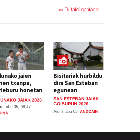
»» Ekitaldi gehiago
unako jaien
Bisitariak hurbildu
hen txanpa,
dira San Esteban
steburu honetan
egunean
SAN ESTEBAN JAIAK
UNAKO JAIAK 2026
GOIBURUN 2026
rri
abu 05, 08:47
Aiurri
abu 03
ANDOAIN
UNA