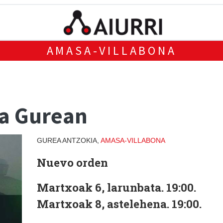
AMASA-VILLABONA
ma Gurean
GUREA ANTZOKIA,
AMASA-VILLABONA
Nuevo orden
Martxoak 6, larunbata. 19:00.
Martxoak 8, astelehena. 19:00.