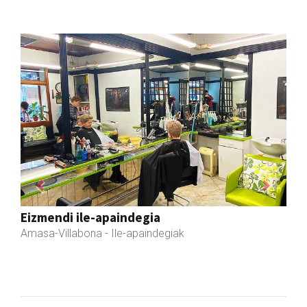
Previous
Next
Fleming Herri Eskola
Amasa-Villabona
- Hezkuntza