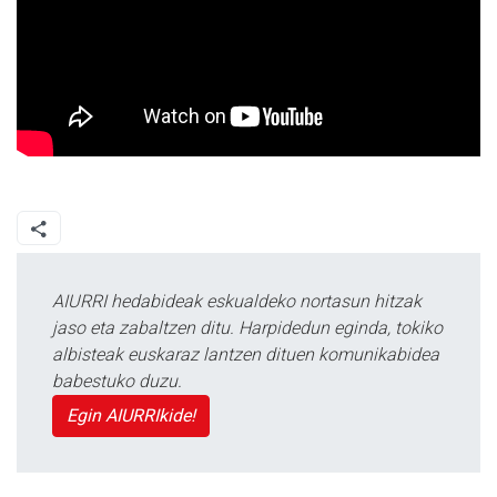
AIURRI hedabideak eskualdeko nortasun hitzak
jaso eta zabaltzen ditu. Harpidedun eginda, tokiko
albisteak euskaraz lantzen dituen komunikabidea
babestuko duzu.
Egin AIURRIkide!