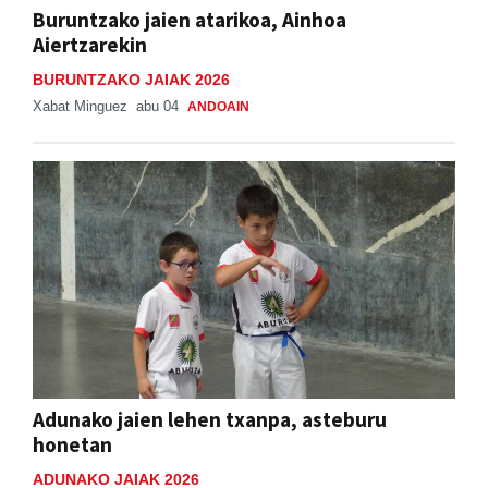
Buruntzako jaien atarikoa, Ainhoa
Aiertzarekin
BURUNTZAKO JAIAK 2026
Xabat Minguez
abu 04
ANDOAIN
Adunako jaien lehen txanpa, asteburu
honetan
ADUNAKO JAIAK 2026