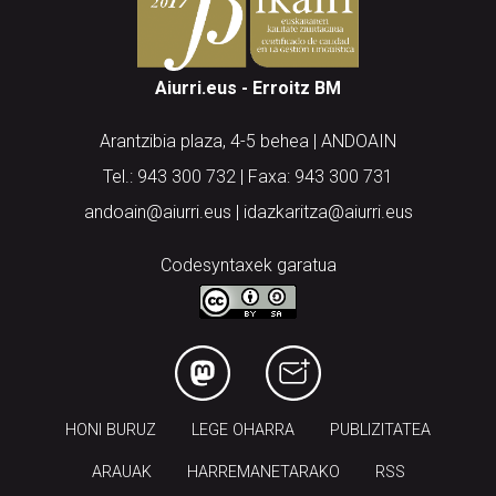
Aiurri.eus - Erroitz BM
Arantzibia plaza, 4-5 behea | ANDOAIN
Tel.: 943 300 732 | Faxa: 943 300 731
andoain@aiurri.eus | idazkaritza@aiurri.eus
Codesyntaxek garatua
HONI BURUZ
LEGE OHARRA
PUBLIZITATEA
ARAUAK
HARREMANETARAKO
RSS