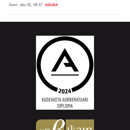
Aiurri
abu 05, 08:47
ADUNA