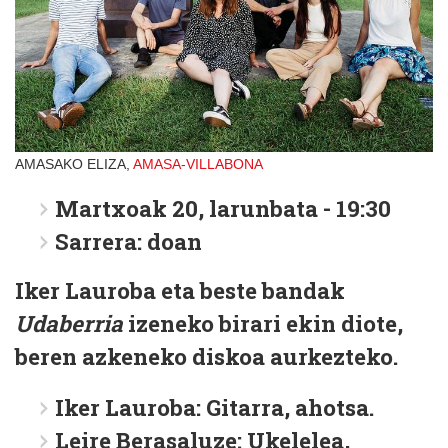
AMASAKO ELIZA,
AMASA-VILLABONA
Martxoak 20, larunbata - 19:30
Sarrera: doan
Iker Lauroba eta beste bandak
Udaberria
izeneko birari ekin diote,
beren azkeneko diskoa aurkezteko.
Iker Lauroba: Gitarra, ahotsa.
Leire Berasaluze: Ukelelea,