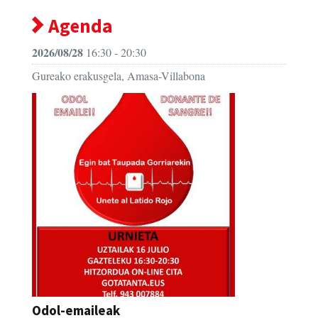
Agenda
2026/08/28
16:30 - 20:30
Gureako erakusgela, Amasa-Villabona
Odol-emaileak