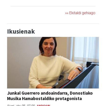
»» Ekitaldi gehiago
Ikusienak
Junkal Guerrero andoaindarra, Donostiako
Musika Hamabostaldiko protagonista
Aiurri
abu 05, 07:00
ANDOAIN