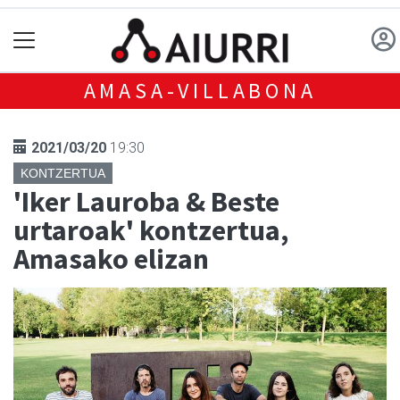
AMASA-VILLABONA
2021/03/20
19:30
KONTZERTUA
'Iker Lauroba & Beste
urtaroak' kontzertua,
Amasako elizan