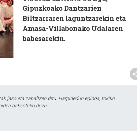
Gipuzkoako Dantzarien
Biltzarraren laguntzarekin eta
Amasa-Villabonako Udalaren
babesarekin.
k jaso eta zabaltzen ditu. Harpidedun eginda, tokiko
bidea babestuko duzu.