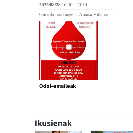
2026/08/28
16:30 - 20:30
Gureako erakusgela, Amasa-Villabona
Odol-emaileak
Ikusienak