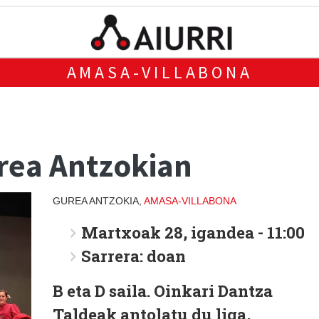
AMASA-VILLABONA
urea Antzokian
GUREA ANTZOKIA,
AMASA-VILLABONA
Martxoak 28, igandea - 11:00
Sarrera: doan
B eta D saila. Oinkari Dantza
Taldeak antolatu du liga,