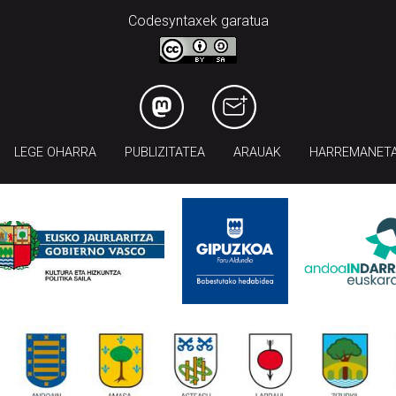
Codesyntaxek garatua
LEGE OHARRA
PUBLIZITATEA
ARAUAK
HARREMANET