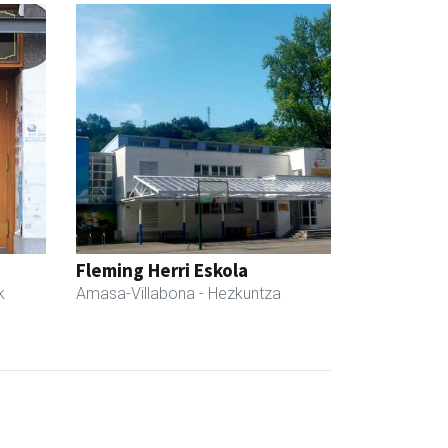
Fleming Herri Eskola
k
Amasa-Villabona
- Hezkuntza