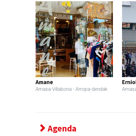
Amane
Ernio
Amasa-Villabona
- Arropa-dendak
Amasa
Agenda