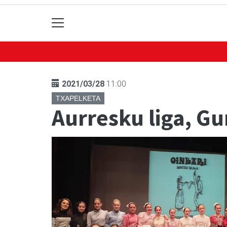
2021/03/28
11:00
TXAPELKETA
Aurresku liga, G