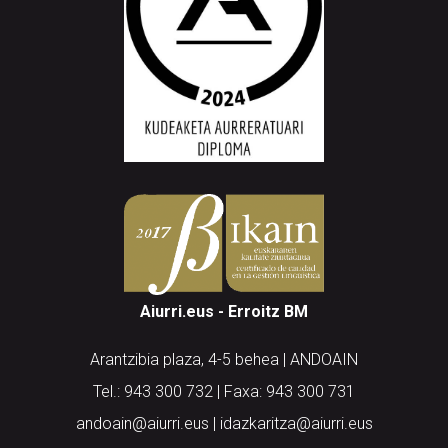
Aiurri.eus - Erroitz BM
Arantzibia plaza, 4-5 behea | ANDOAIN
Tel.: 943 300 732 | Faxa: 943 300 731
andoain@aiurri.eus | idazkaritza@aiurri.eus