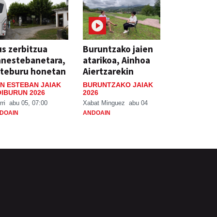
s zerbitzua
Buruntzako jaien
anestebanetara,
atarikoa, Ainhoa
steburu honetan
Aiertzarekin
N ESTEBAN JAIAK
BURUNTZAKO JAIAK
IBURUN 2026
2026
rri
abu 05, 07:00
Xabat Minguez
abu 04
DOAIN
ANDOAIN