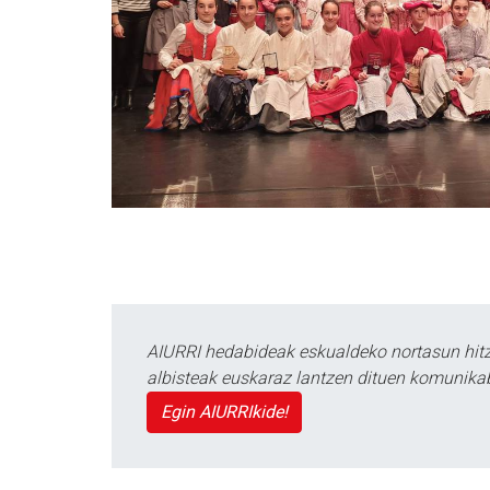
AIURRI hedabideak eskualdeko nortasun hitza
albisteak euskaraz lantzen dituen komunika
Egin AIURRIkide!