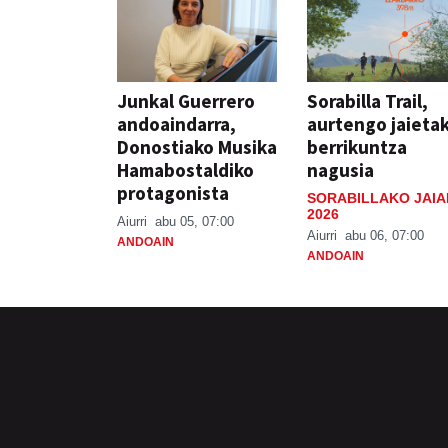
Junkal Guerrero
Sorabilla Trail,
andoaindarra,
aurtengo jaieta
Donostiako Musika
berrikuntza
Hamabostaldiko
nagusia
protagonista
SORABILLAKO JAIA
2026
Aiurri
abu 05, 07:00
Aiurri
abu 06, 07:00
ANDOAIN
ANDOAIN