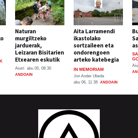
Naturan
Aita Larramendi
Bu
ko
murgiltzeko
ikastolako
S
jarduerak,
sortzaileen eta
a
Leizaran Bisitarien
ondorengoen
SA
Etxearen eskutik
arteko katebegia
GO
K
Aiu
Aiurri
abu 05, 08:30
IN MEMORIAM
AN
ANDOAIN
Jon Ander Ubeda
abu 06, 11:38
ANDOAIN