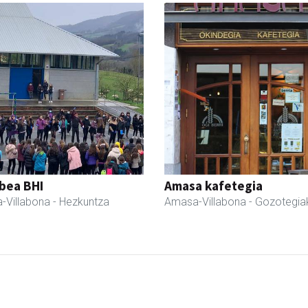
bea BHI
Amasa kafetegia
-Villabona
- Hezkuntza
Amasa-Villabona
- Gozotegia