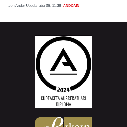
Jon Ander Ubeda
abu 06, 11:38
ANDOAIN