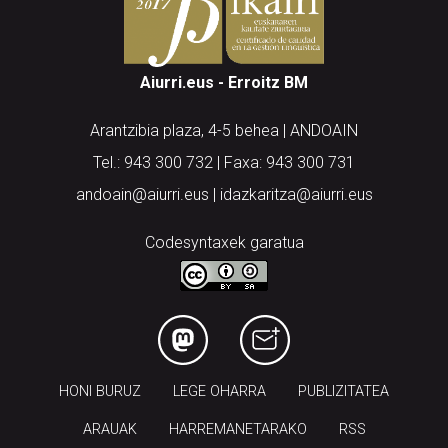
Aiurri.eus - Erroitz BM
Arantzibia plaza, 4-5 behea | ANDOAIN
Tel.: 943 300 732 | Faxa: 943 300 731
andoain@aiurri.eus | idazkaritza@aiurri.eus
Codesyntaxek garatua
HONI BURUZ
LEGE OHARRA
PUBLIZITATEA
ARAUAK
HARREMANETARAKO
RSS