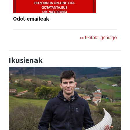
Odol-emaileak
»» Ekitaldi gehiago
Ikusienak