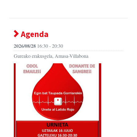
Agenda
2026/08/28
16:30 - 20:30
Gureako erakusgela, Amasa-Villabona