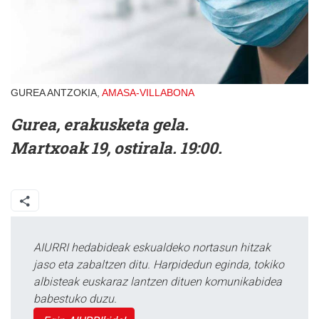
GUREA ANTZOKIA,
AMASA-VILLABONA
Gurea, erakusketa gela.
Martxoak 19, ostirala. 19:00.
AIURRI hedabideak eskualdeko nortasun hitzak
jaso eta zabaltzen ditu. Harpidedun eginda, tokiko
albisteak euskaraz lantzen dituen komunikabidea
babestuko duzu.