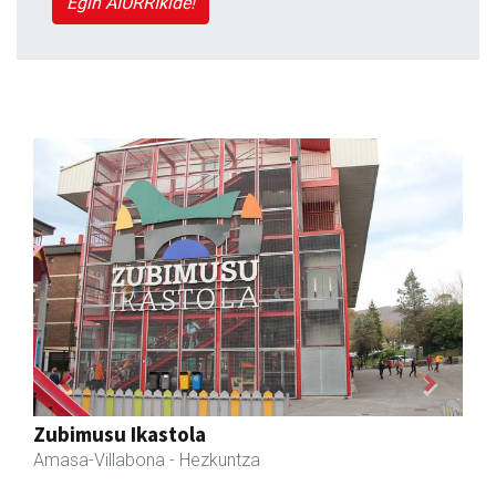
Egin AIURRIkide!
Previous
Next
Eizmendi anaiak
Amasa-Villabona
- Armategia