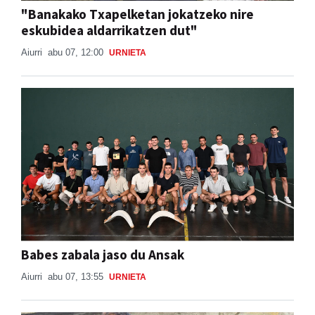
"Banakako Txapelketan jokatzeko nire
eskubidea aldarrikatzen dut"
Aiurri
abu 07, 12:00
URNIETA
Babes zabala jaso du Ansak
Aiurri
abu 07, 13:55
URNIETA