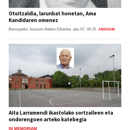
Otoitzaldia, larunbat honetan, Ama
Kandidaren omenez
Berrozpeko Jesusen Alaben Elkartea
abu 07, 09:25
ANDOAIN
Aita Larramendi ikastolako sortzaileen eta
ondorengoen arteko katebegia
IN MEMORIAM