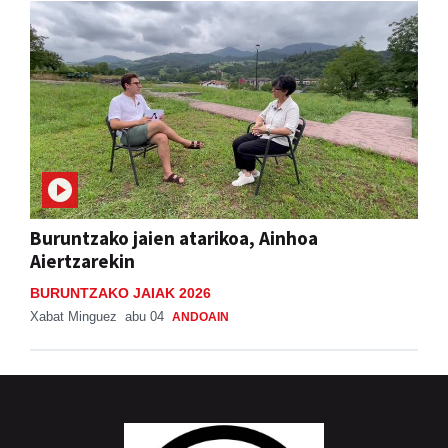
Buruntzako jaien atarikoa, Ainhoa
Aiertzarekin
BURUNTZAKO JAIAK 2026
Xabat Minguez
abu 04
ANDOAIN