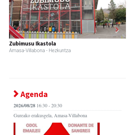
Previous
Next
Zubimusu Ikastola
Amasa-Villabona
- Hezkuntza
Agenda
2026/08/28
16:30 - 20:30
Gureako erakusgela, Amasa-Villabona