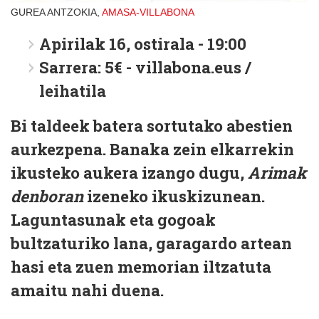
GUREA ANTZOKIA,
AMASA-VILLABONA
Apirilak 16, ostirala - 19:00
Sarrera: 5€ - villabona.eus /
leihatila
Bi taldeek batera sortutako abestien
aurkezpena. Banaka zein elkarrekin
ikusteko aukera izango dugu,
Arimak
denboran
izeneko ikuskizunean.
Laguntasunak eta gogoak
bultzaturiko lana, garagardo artean
hasi eta zuen memorian iltzatuta
amaitu nahi duena.