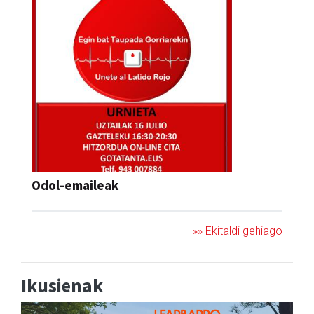
Odol-emaileak
»» Ekitaldi gehiago
Ikusienak