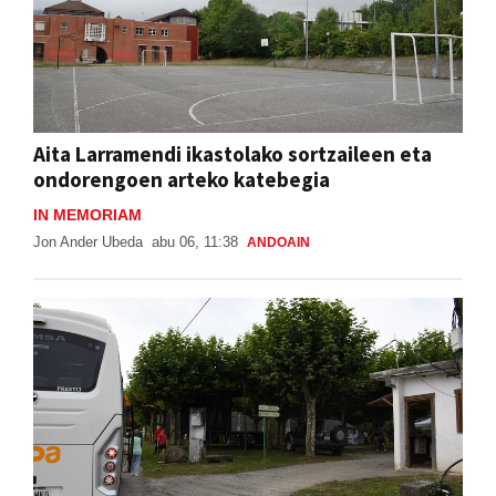
Aita Larramendi ikastolako sortzaileen eta
ondorengoen arteko katebegia
IN MEMORIAM
Jon Ander Ubeda
abu 06, 11:38
ANDOAIN