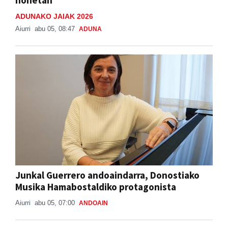
ADUNAKO JAIAK 2026
Aiurri
abu 05, 08:47
ADUNA
Junkal Guerrero andoaindarra, Donostiako
Musika Hamabostaldiko protagonista
Aiurri
abu 05, 07:00
ANDOAIN