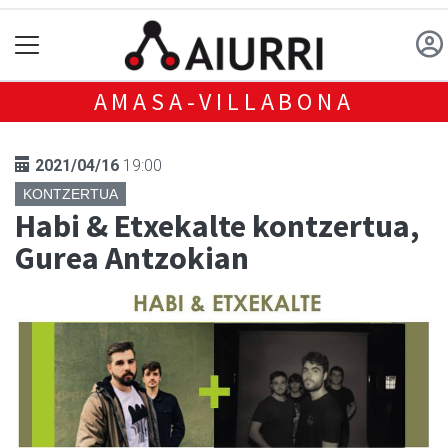
AMASA-VILLABONA
2021/04/16
19:00
KONTZERTUA
Habi & Etxekalte kontzertua,
Gurea Antzokian