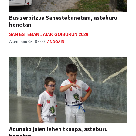
Bus zerbitzua Sanestebanetara, asteburu
honetan
SAN ESTEBAN JAIAK GOIBURUN 2026
Aiurri
abu 05, 07:00
ANDOAIN
Adunako jaien lehen txanpa, asteburu
honetan