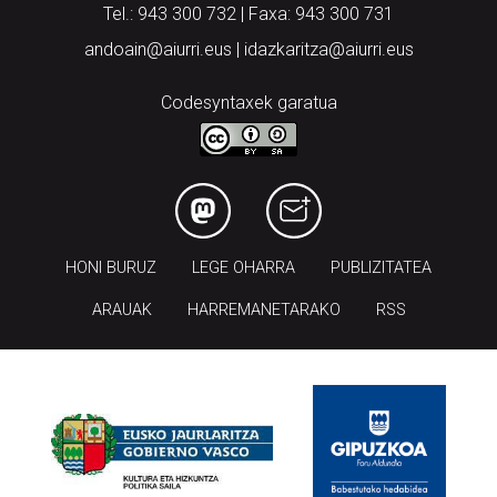
Tel.: 943 300 732 | Faxa: 943 300 731
andoain@aiurri.eus | idazkaritza@aiurri.eus
Codesyntaxek garatua
HONI BURUZ
LEGE OHARRA
PUBLIZITATEA
ARAUAK
HARREMANETARAKO
RSS