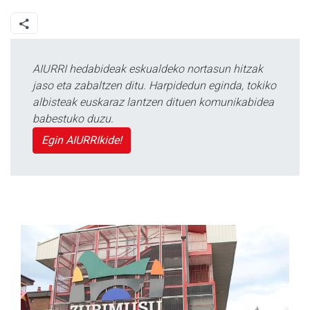
AIURRI hedabideak eskualdeko nortasun hitzak
jaso eta zabaltzen ditu. Harpidedun eginda, tokiko
albisteak euskaraz lantzen dituen komunikabidea
babestuko duzu.
Egin AIURRIkide!