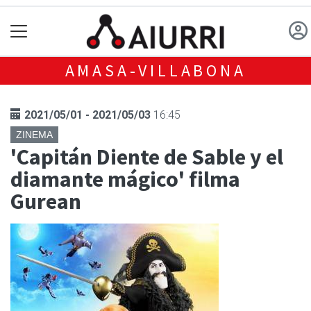
AMASA-VILLABONA
2021/05/01 - 2021/05/03
16:45
ZINEMA
'Capitán Diente de Sable y el
diamante mágico' filma
Gurean