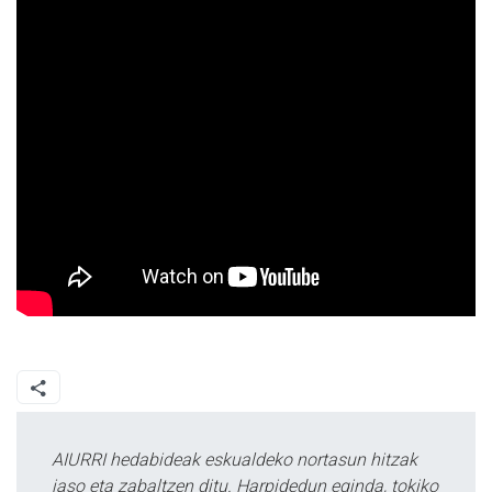
AIURRI hedabideak eskualdeko nortasun hitzak
jaso eta zabaltzen ditu. Harpidedun eginda, tokiko