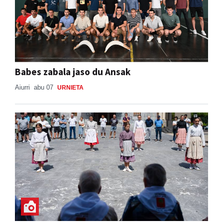
Babes zabala jaso du Ansak
Aiurri
abu 07
URNIETA