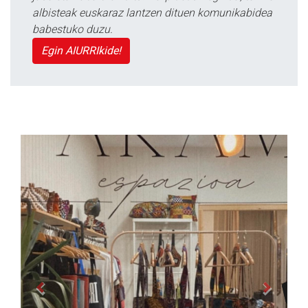
albisteak euskaraz lantzen dituen komunikabidea
babestuko duzu.
Egin AIURRIkide!
Previous
Next