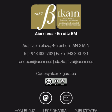
Aiurri.eus - Erroitz BM
Arantzibia plaza, 4-5 behea | ANDOAIN
Tel.: 943 300 732 | Faxa: 943 300 731
andoain@aiurri.eus | idazkaritza@aiurri.eus
Codesyntaxek garatua
HONI BURUZ
LEGE OHARRA
PUBLIZITATEA