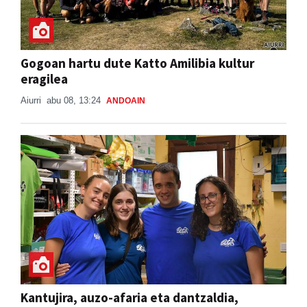
Gogoan hartu dute Katto Amilibia kultur
eragilea
Aiurri
abu 08, 13:24
ANDOAIN
Kantujira, auzo-afaria eta dantzaldia,