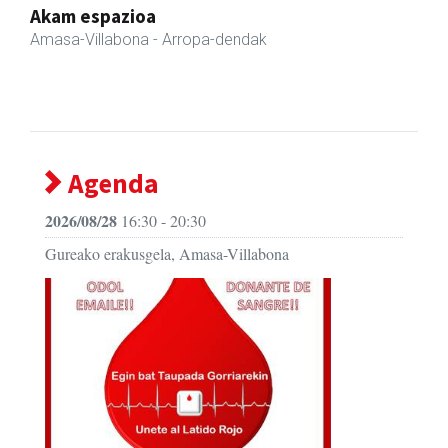
Eizmendi anaiak
Amasa-Villabona
- Armategia
Agenda
2026/08/28
16:30 - 20:30
Gureako erakusgela, Amasa-Villabona