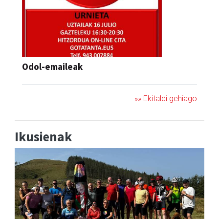
Odol-emaileak
»» Ekitaldi gehiago
Ikusienak