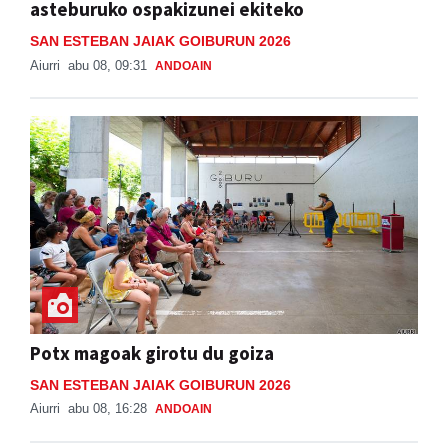
asteburuko ospakizunei ekiteko
SAN ESTEBAN JAIAK GOIBURUN 2026
Aiurri
abu 08, 09:31
ANDOAIN
Potx magoak girotu du goiza
SAN ESTEBAN JAIAK GOIBURUN 2026
Aiurri
abu 08, 16:28
ANDOAIN