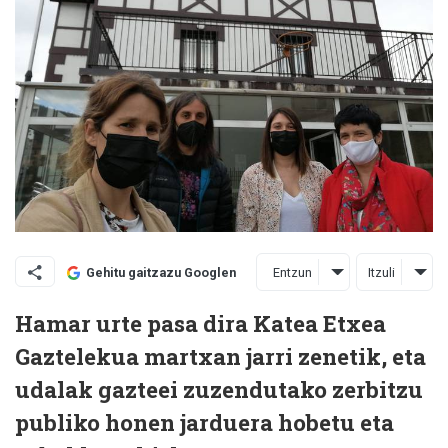
Entzun
Itzuli
Gehitu gaitzazu Googlen
Hamar urte pasa dira Katea Etxea
Gaztelekua martxan jarri zenetik, eta
udalak gazteei zuzendutako zerbitzu
publiko honen jarduera hobetu eta