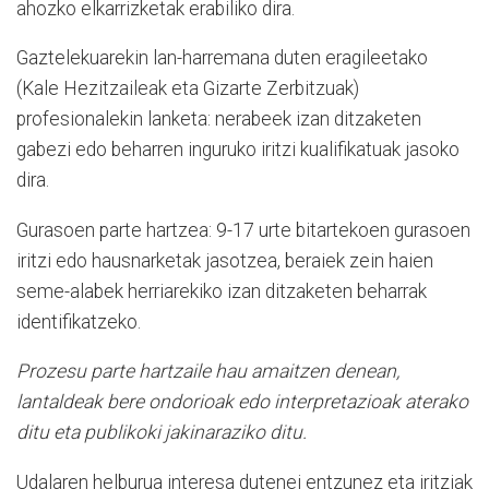
ahozko elkarrizketak erabiliko dira.
Gaztelekuarekin lan-harremana duten eragileetako
(Kale Hezitzaileak eta Gizarte Zerbitzuak)
profesionalekin lanketa: nerabeek izan ditzaketen
gabezi edo beharren inguruko iritzi kualifikatuak jasoko
dira.
Gurasoen parte hartzea: 9-17 urte bitartekoen gurasoen
iritzi edo hausnarketak jasotzea, beraiek zein haien
seme-alabek herriarekiko izan ditzaketen beharrak
identifikatzeko.
Prozesu parte hartzaile hau amaitzen denean,
lantaldeak bere ondorioak edo interpretazioak aterako
ditu eta publikoki jakinaraziko ditu.
Udalaren helburua interesa dutenei entzunez eta iritziak