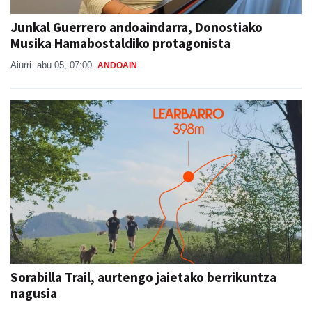
Junkal Guerrero andoaindarra, Donostiako
Musika Hamabostaldiko protagonista
Aiurri
abu 05, 07:00
ANDOAIN
Sorabilla Trail, aurtengo jaietako berrikuntza
nagusia