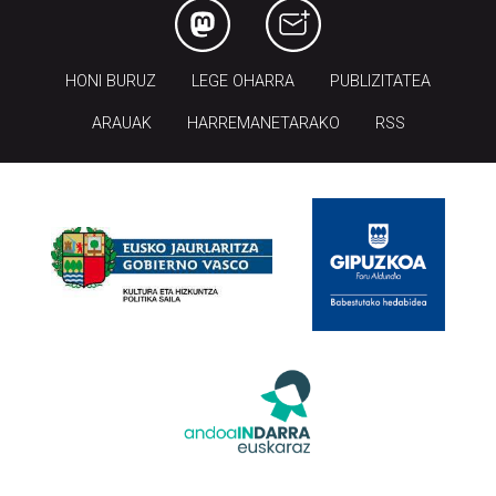
HONI BURUZ
LEGE OHARRA
PUBLIZITATEA
ARAUAK
HARREMANETARAKO
RSS