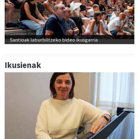
Santioak laburbiltzeko bideo ikusgarria
Ikusienak