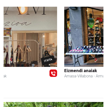
Previous
Next
Eizmendi anaiak
Amasa-Villabona
- Armategia