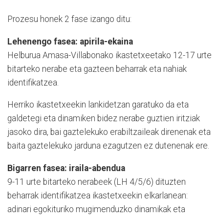
Prozesu honek 2 fase izango ditu:
Lehenengo fasea: apirila-ekaina
Helburua Amasa-Villabonako ikastetxeetako 12-17 urte
bitarteko nerabe eta gazteen beharrak eta nahiak
identifikatzea.
Herriko ikastetxeekin lankidetzan garatuko da eta
galdetegi eta dinamiken bidez nerabe guztien iritziak
jasoko dira, bai gaztelekuko erabiltzaileak direnenak eta
baita gaztelekuko jarduna ezagutzen ez dutenenak ere.
Bigarren fasea: iraila-abendua
9-11 urte bitarteko nerabeek (LH 4/5/6) dituzten
beharrak identifikatzea ikastetxeekin elkarlanean:
adinari egokituriko mugimenduzko dinamikak eta