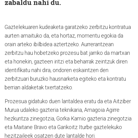
zabaldu nahi du.
Gaztelekuaren kudeaketa garatzeko zerbitzu kontratua
aurten amaituko da, eta hortaz, momentu egokia da
orain arteko ibilbidea aztertzeko. Aurrerantzean
zerbitzu hau hobetzeko prozesu bat jarriko da martxan
eta honekin, gazteen iritzi eta beharrak zeintzuk diren
identifikatu nahi dira, ondoren eskaintzen den
zerbitzuari buruzko hausnarketa egiteko eta kontratu
berrian aldaketak txertatzeko.
Prozesua gidatuko duen lantaldea eratu da eta Aitziber
Murua udaleko gazteria teknikaria, Amagoia Agirre
hezkuntza zinegotzia, Gorka Kamio gazteria zinegotzia
eta Maitane Bravo eta Garikoitz Iturbe gaztelekuko
hezitzaileek osatzen dute lantalde hori.