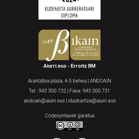
Aiurri.eus - Erroitz BM
Arantzibia plaza, 4-5 behea | ANDOAIN
Tel.: 943 300 732 | Faxa: 943 300 731
andoain@aiurri.eus | idazkaritza@aiurri.eus
Codesyntaxek garatua