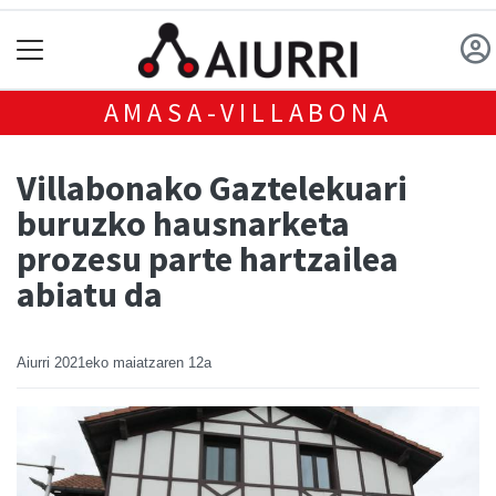
AMASA-VILLABONA
Villabonako Gaztelekuari
buruzko hausnarketa
prozesu parte hartzailea
abiatu da
Aiurri
2021eko maiatzaren 12a