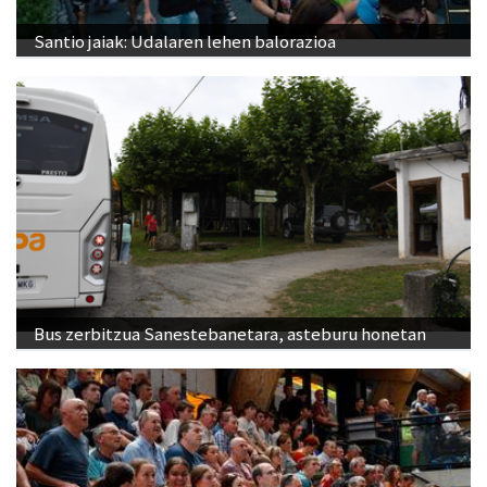
Santio jaiak: Udalaren lehen balorazioa
Bus zerbitzua Sanestebanetara, asteburu honetan