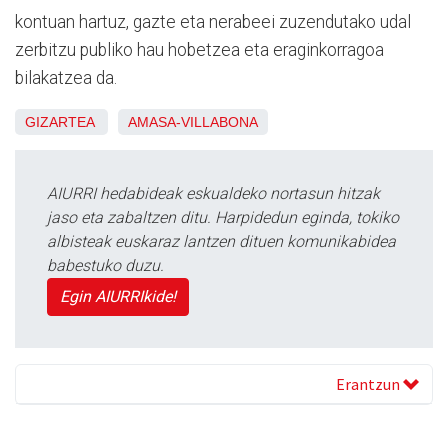
kontuan hartuz, gazte eta nerabeei zuzendutako udal
zerbitzu publiko hau hobetzea eta eraginkorragoa
bilakatzea da.
GIZARTEA
AMASA-VILLABONA
AIURRI hedabideak eskualdeko nortasun hitzak
jaso eta zabaltzen ditu. Harpidedun eginda, tokiko
albisteak euskaraz lantzen dituen komunikabidea
babestuko duzu.
Egin AIURRIkide!
Erantzun