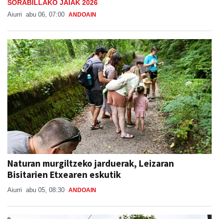
SORABILLAKO JAIAK 2026
Aiurri
abu 06, 07:00
ANDOAIN
Naturan murgiltzeko jarduerak, Leizaran
Bisitarien Etxearen eskutik
Aiurri
abu 05, 08:30
ANDOAIN