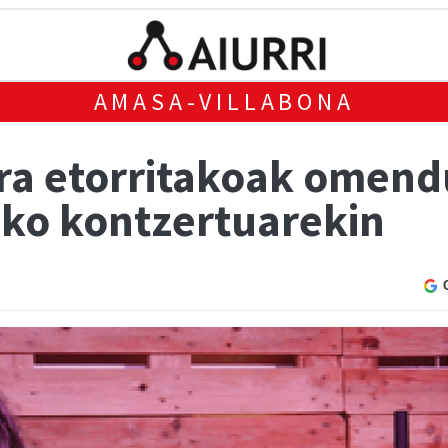
AMASA-VILLABONA
era etorritakoak omend
ko kontzertuarekin