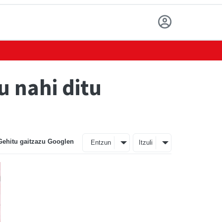
u nahi ditu
Gehitu gaitzazu Googlen
Entzun
Itzuli