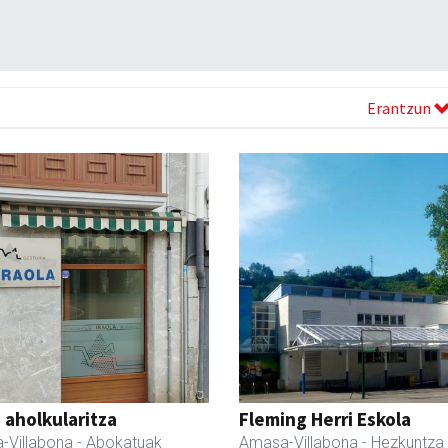
Erantzun
a aholkularitza
Fleming Herri Eskola
-Villabona
- Abokatuak
Amasa-Villabona
- Hezkuntza