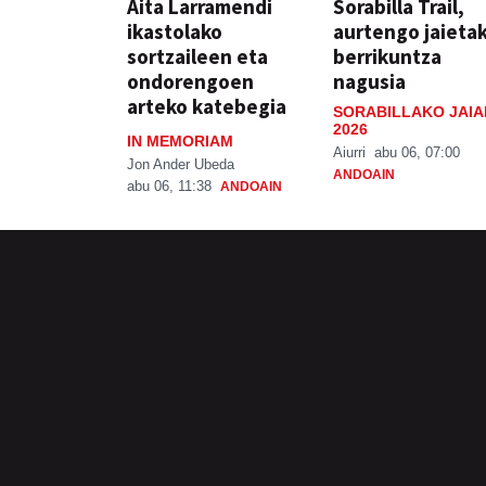
Aita Larramendi
Sorabilla Trail,
ikastolako
aurtengo jaieta
sortzaileen eta
berrikuntza
ondorengoen
nagusia
arteko katebegia
SORABILLAKO JAIA
2026
IN MEMORIAM
Aiurri
abu 06, 07:00
Jon Ander Ubeda
ANDOAIN
abu 06, 11:38
ANDOAIN