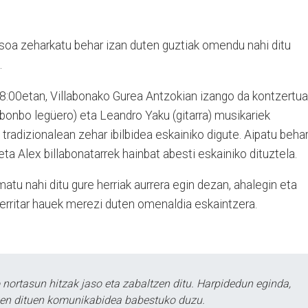
sasoa zeharkatu behar izan duten guztiak omendu nahi ditu
.
18:00etan, Villabonako Gurea Antzokian izango da kontzertua
bonbo legüero) eta Leandro Yaku (gitarra) musikariek
 tradizionalean zehar ibilbidea eskainiko digute. Aipatu beha
 eta Alex billabonatarrek hainbat abesti eskainiko dituztela.
atu nahi ditu gure herriak aurrera egin dezan, ahalegin eta
herritar hauek merezi duten omenaldia eskaintzera.
ortasun hitzak jaso eta zabaltzen ditu. Harpidedun eginda,
tzen dituen komunikabidea babestuko duzu.