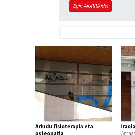
Egin AIURRIkide!
Arindu fisioterapia eta
Iraol
osteopatia
Amasa