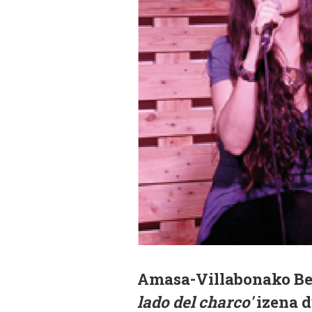
Amasa-Villabonako Ber
lado del charco'
izena 