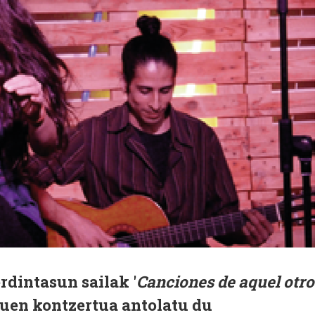
dintasun sailak '
Canciones de aquel otro
duen kontzertua antolatu du