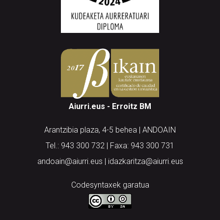
Aiurri.eus - Erroitz BM
Arantzibia plaza, 4-5 behea | ANDOAIN
Tel.: 943 300 732 | Faxa: 943 300 731
andoain@aiurri.eus | idazkaritza@aiurri.eus
Codesyntaxek garatua