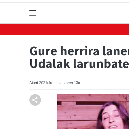
Gure herrira lan
Udalak larunbate
Aiurri
2021eko maiatzaren 13a