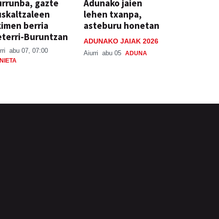
rrunba, gazte
Adunako jaien
skaltzaleen
lehen txanpa,
imen berria
asteburu honetan
terri-Buruntzan
ADUNAKO JAIAK 2026
rri
abu 07, 07:00
Aiurri
abu 05
ADUNA
NIETA