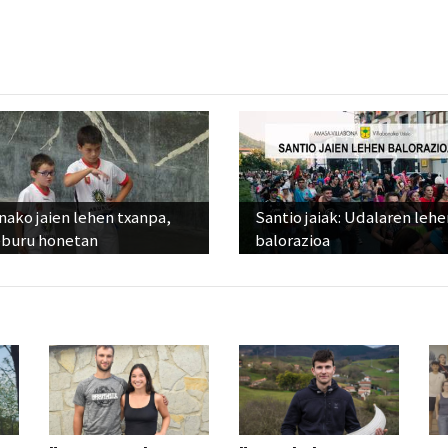
ako jaien lehen txanpa,
Santio jaiak: Udalaren lehe
eburu honetan
balorazioa