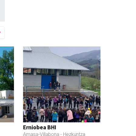
Erniobea BHI
Amasa-Villabona
- Hezkuntza