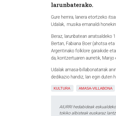
larunbaterako.
Gure herrira, lanera etortzeko it
Udalak, musika emanaldi honekin
Beraz, larunbatean arratsaldeko 
Bertan, Fabiana Boer (ahotsa eta 
Argentinako folklore garaikide eta
da, kontzertuaren aurretik, Marijo
Udalak amasa-billabonatarrak anim
dedikazio handiz, lan egin duten 
KULTURA
AMASA-VILLABONA
AIURRI hedabideak eskualdeko n
tokiko albisteak euskaraz lan