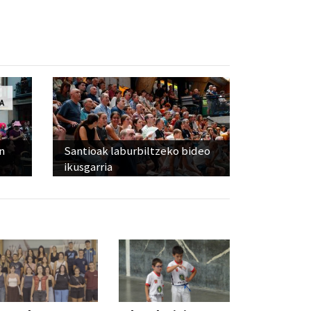
n
Santioak laburbiltzeko bideo
ikusgarria