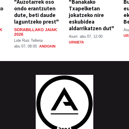
"Auzotarrek oso
"Banakako
Bu
ko
ondo erantzuten
Txapelketan
eu
dute, beti daude
jokatzeko nire
ek
laguntzeko prest"
eskubidea
Be
aldarrikatzen dut"
K
SORABILLAKO JAIAK
Aiu
2026
UR
Aiurri
abu 07, 12:00
Lide Ruiz Telleria
URNIETA
abu 07, 08:00
ANDOAIN