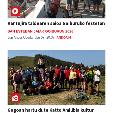
Kantujira taldearen saioa Goiburuko festetan
SAN ESTEBAN JAIAK GOIBURUN 2026
Jon Ander Ubeda
abu 07, 20:37
ANDOAIN
Gogoan hartu dute Katto Amilibia kultur