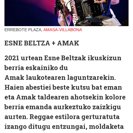
ERREBOTE PLAZA,
AMASA-VILLABONA
ESNE BELTZA + AMAK
2021 urtean Esne Beltzak ikuskizun
berria eskainiko du
Amak laukotearen laguntzarekin.
Haien abestiei beste kutsu bat eman
eta Amak taldearen ahotsekin kolore
berria emanda aurkeztuko zaizkigu
aurten. Reggae estilora gerturatuta
izango ditugu entzungai, moldaketa