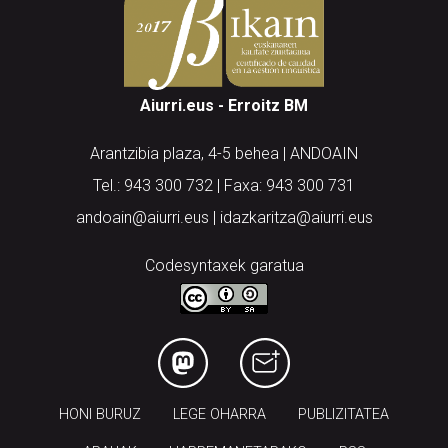
Aiurri.eus - Erroitz BM
Arantzibia plaza, 4-5 behea | ANDOAIN
Tel.: 943 300 732 | Faxa: 943 300 731
andoain@aiurri.eus | idazkaritza@aiurri.eus
Codesyntaxek garatua
HONI BURUZ
LEGE OHARRA
PUBLIZITATEA