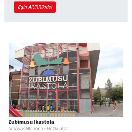
Egin AIURRIkide!
Previous
Next
Amane
Amasa-Villabona
- Arropa-dendak