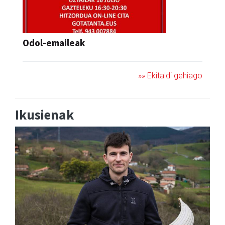
Odol-emaileak
»» Ekitaldi gehiago
Ikusienak