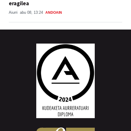
eragilea
Aiurri
abu 08, 13:24
ANDOAIN