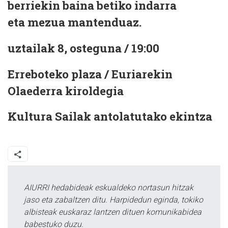
berriekin baina betiko indarra
eta mezua mantenduaz.
uztailak 8, osteguna / 19:00
Erreboteko plaza / Euriarekin
Olaederra kiroldegia
Kultura Sailak antolatutako ekintza
AIURRI hedabideak eskualdeko nortasun hitzak
jaso eta zabaltzen ditu. Harpidedun eginda, tokiko
albisteak euskaraz lantzen dituen komunikabidea
babestuko duzu.