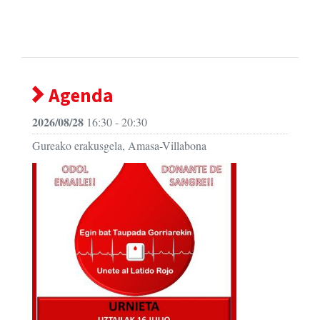
Agenda
2026/08/28
16:30 - 20:30
Gureako erakusgela, Amasa-Villabona