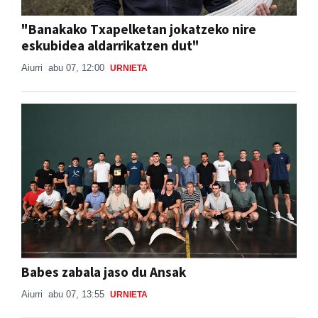
"Banakako Txapelketan jokatzeko nire
eskubidea aldarrikatzen dut"
Aiurri
abu 07, 12:00
URNIETA
Babes zabala jaso du Ansak
Aiurri
abu 07, 13:55
URNIETA