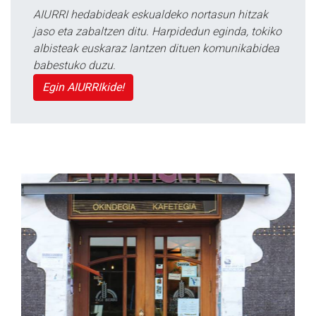
AIURRI hedabideak eskualdeko nortasun hitzak
jaso eta zabaltzen ditu. Harpidedun eginda, tokiko
albisteak euskaraz lantzen dituen komunikabidea
babestuko duzu.
Egin AIURRIkide!