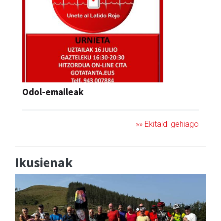
Odol-emaileak
»» Ekitaldi gehiago
Ikusienak