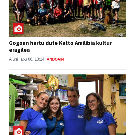
Gogoan hartu dute Katto Amilibia kultur
eragilea
Aiurri
abu 08, 13:24
ANDOAIN