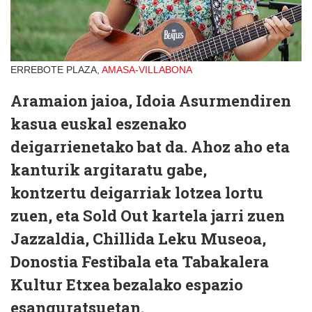
ERREBOTE PLAZA,
AMASA-VILLABONA
Aramaion jaioa, Idoia Asurmendiren
kasua euskal eszenako
deigarrienetako bat da. Ahoz aho eta
kanturik argitaratu gabe,
kontzertu deigarriak lotzea lortu
zuen, eta Sold Out kartela jarri zuen
Jazzaldia, Chillida Leku Museoa,
Donostia Festibala eta Tabakalera
Kultur Etxea bezalako espazio
esanguratsuetan.