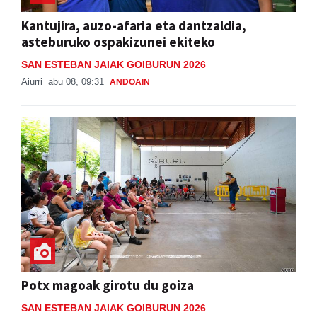
Kantujira, auzo-afaria eta dantzaldia,
asteburuko ospakizunei ekiteko
SAN ESTEBAN JAIAK GOIBURUN 2026
Aiurri
abu 08, 09:31
ANDOAIN
Potx magoak girotu du goiza
SAN ESTEBAN JAIAK GOIBURUN 2026