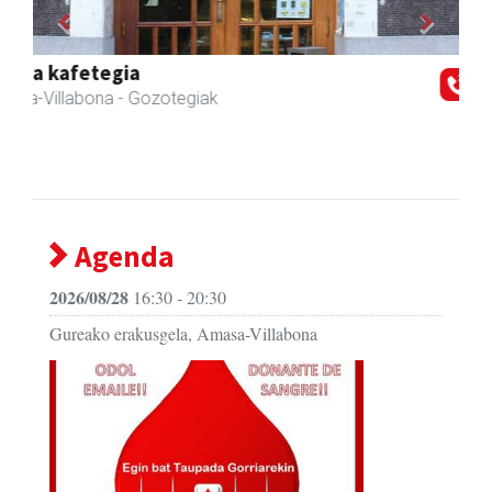
Previous
Next
Amasa-Villabonako Udala
Amasa-Villabona
- Udaletxeak
Agenda
2026/08/28
16:30 - 20:30
Gureako erakusgela, Amasa-Villabona