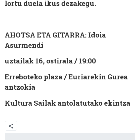
lortu duela ikus dezakegu.
AHOTSA ETA GITARRA: Idoia
Asurmendi
uztailak 16, ostirala / 19:00
Erreboteko plaza / Euriarekin Gurea
antzokia
Kultura Sailak antolatutako ekintza