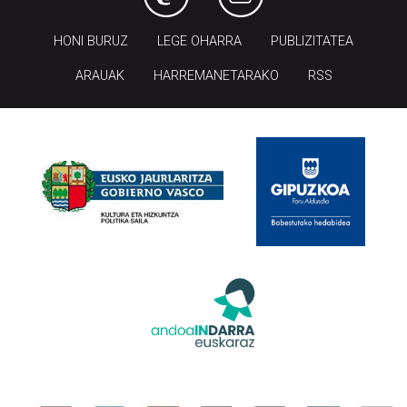
HONI BURUZ
LEGE OHARRA
PUBLIZITATEA
ARAUAK
HARREMANETARAKO
RSS