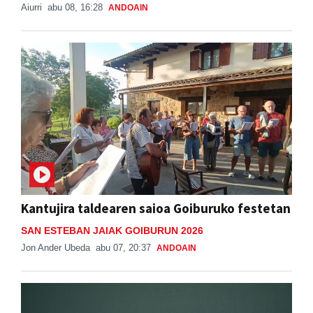
Aiurri
abu 08, 16:28
ANDOAIN
Kantujira taldearen saioa Goiburuko festetan
SAN ESTEBAN JAIAK GOIBURUN 2026
Jon Ander Ubeda
abu 07, 20:37
ANDOAIN