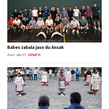
Babes zabala jaso du Ansak
Aiurri
abu 07
URNIETA