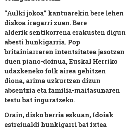
“Aulki jokoa” kantuarekin bere lehen
diskoa iragarri zuen. Bere
alderik sentikorrena erakusten digun
abesti hunkigarria. Pop
britainiarraren intentsitatea jasotzen
duen piano-doinua, Euskal Herriko
udazkeneko folk airea gehitzen
diona, arima uzkurtzen dizun
absentzia eta familia-maitasunaren
testu bat inguratzeko.
Orain, disko berria eskuan, Idoiak
estreinaldi hunkigarri bat ixtea