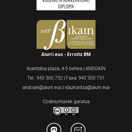
Aiurri.eus - Erroitz BM
Arantzibia plaza, 4-5 behea | ANDOAIN
Tel.: 943 300 732 | Faxa: 943 300 731
andoain@aiurri.eus | idazkaritza@aiurri.eus
Codesyntaxek garatua