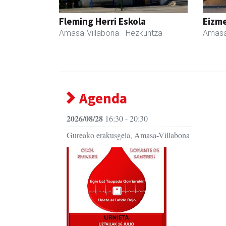
Fleming Herri Eskola
Eizme
Amasa-Villabona
- Hezkuntza
Amasa
Agenda
2026/08/28
16:30 - 20:30
Gureako erakusgela, Amasa-Villabona