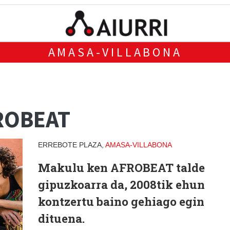
AMASA-VILLABONA
ROBEAT
ERREBOTE PLAZA,
AMASA-VILLABONA
Makulu ken AFROBEAT talde
gipuzkoarra da, 2008tik ehun
kontzertu baino gehiago egin
dituena.