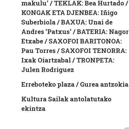
makulu’ / TEKLAK: Bea Hurtado /
KONGAK ETA DJENBEA: Iñigo
Suberbiola / BAXUA: Unai de
Andres ‘Patxus’ / BATERIA: Nagor
Etxabe / SAXOFOI BARITONOA:
Pau Torres / SAXOFOI TENORRA:
Ixak Oiartzabal / TRONPETA:
Julen Rodriguez
Erreboteko plaza / Gurea antzokia
Kultura Sailak antolatutako
ekintza