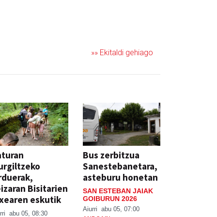
»» Ekitaldi gehiago
aturan
Bus zerbitzua
rgiltzeko
Sanestebanetara,
rduerak,
asteburu honetan
izaran Bisitarien
SAN ESTEBAN JAIAK
xearen eskutik
GOIBURUN 2026
Aiurri
abu 05, 07:00
rri
abu 05, 08:30