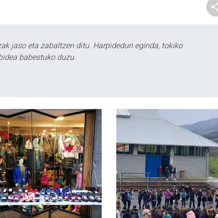
k jaso eta zabaltzen ditu. Harpidedun eginda, tokiko
bidea babestuko duzu.