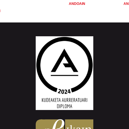
ANDOAIN
AN
N