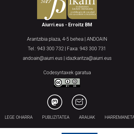
Aiurri.eus - Erroitz BM
Arantzibia plaza, 4-5 behea | ANDOAIN
Tel.: 943 300 732 | Faxa: 943 300 731
andoain@aiurri.eus | idazkaritza@aiurri.eus
Codesyntaxek garatua
LEGE OHARRA
PUBLIZITATEA
ARAUAK
HARREMANET