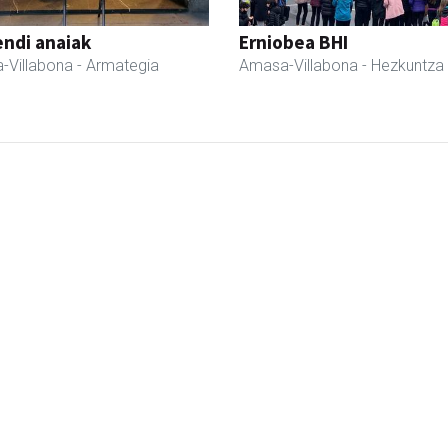
ndi anaiak
Erniobea BHI
-Villabona
- Armategia
Amasa-Villabona
- Hezkuntza