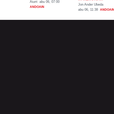
Aiurri
abu 06, 07:00
Jon Ander Ubeda
ANDOAIN
abu 06, 11:38
ANDOAI