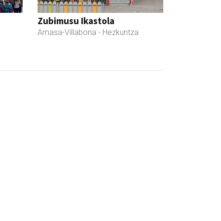
Zubimusu Ikastola
Amasa-Villabona
- Hezkuntza