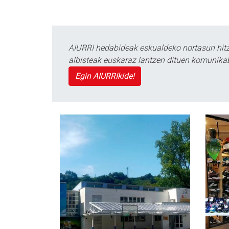
AIURRI hedabideak eskualdeko nortasun hitza
albisteak euskaraz lantzen dituen komunika
Egin AIURRIkide!