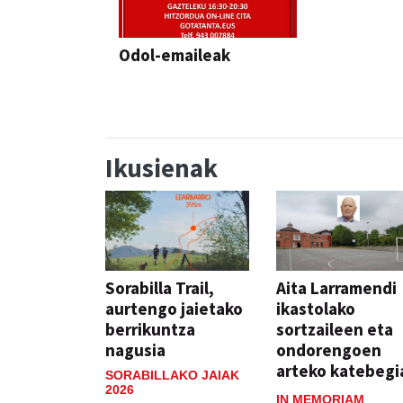
Odol-emaileak
Ikusienak
Sorabilla Trail,
Aita Larramendi
aurtengo jaietako
ikastolako
berrikuntza
sortzaileen eta
nagusia
ondorengoen
arteko katebegi
SORABILLAKO JAIAK
2026
IN MEMORIAM