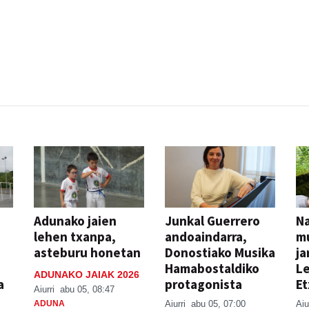
Adunako jaien
Junkal Guerrero
N
lehen txanpa,
andoaindarra,
mu
asteburu honetan
Donostiako Musika
ja
Hamabostaldiko
Le
ADUNAKO JAIAK 2026
a
protagonista
Et
Aiurri
abu 05, 08:47
ADUNA
Aiurri
abu 05, 07:00
Aiu