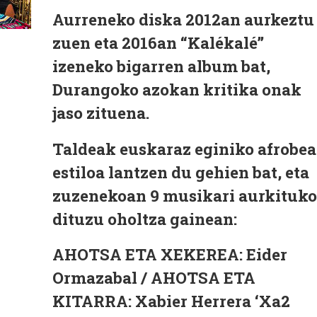
Aurreneko diska 2012an aurkeztu
zuen eta 2016an “Kalékalé”
izeneko bigarren album bat,
Durangoko azokan kritika onak
jaso zituena.
Taldeak euskaraz eginiko afrobea
estiloa lantzen du gehien bat, eta
zuzenekoan 9 musikari aurkituko
dituzu oholtza gainean:
AHOTSA ETA XEKEREA: Eider
Ormazabal / AHOTSA ETA
KITARRA: Xabier Herrera ‘Xa2