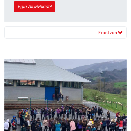
Egin AIURRIkide!
Erantzun
Previous
Next