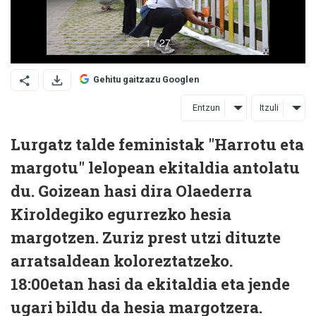
Gehitu gaitzazu Googlen
Entzun
Itzuli
Lurgatz talde feministak "Harrotu eta
margotu" lelopean ekitaldia antolatu
du. Goizean hasi dira Olaederra
Kiroldegiko egurrezko hesia
margotzen. Zuriz prest utzi dituzte
arratsaldean koloreztatzeko.
18:00etan hasi da ekitaldia eta jende
ugari bildu da hesia margotzera.