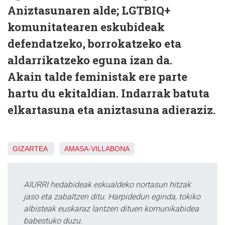
Aniztasunaren alde; LGTBIQ+
komunitatearen eskubideak
defendatzeko, borrokatzeko eta
aldarrikatzeko eguna izan da.
Akain talde feministak ere parte
hartu du ekitaldian. Indarrak batuta
elkartasuna eta aniztasuna adieraziz.
GIZARTEA
AMASA-VILLABONA
AIURRI hedabideak eskualdeko nortasun hitzak
jaso eta zabaltzen ditu. Harpidedun eginda, tokiko
albisteak euskaraz lantzen dituen komunikabidea
babestuko duzu.