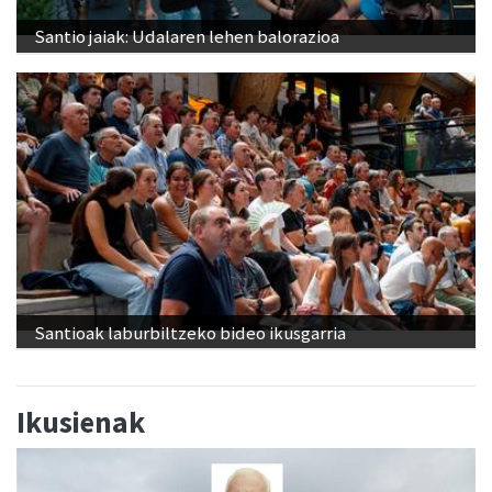
Santio jaiak: Udalaren lehen balorazioa
Santioak laburbiltzeko bideo ikusgarria
Ikusienak