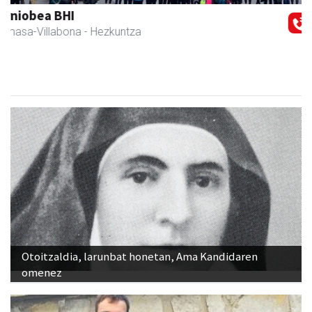
Eizmendi ile-apaindegia
Amasa-Villabona
- Ile-apaindegiak
Otoitzaldia, larunbat honetan, Ama Kandidaren
omenez