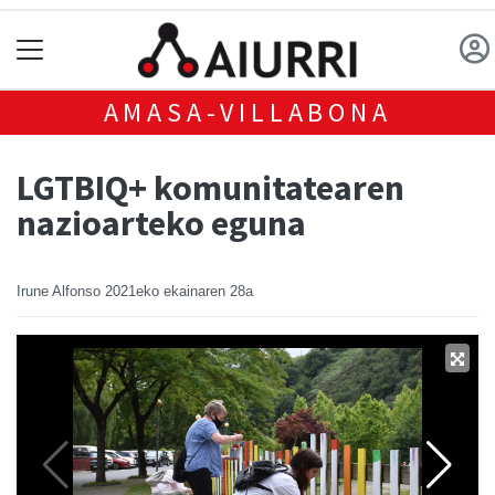
AMASA-VILLABONA
LGTBIQ+ komunitatearen
nazioarteko eguna
Irune Alfonso
2021eko ekainaren 28a