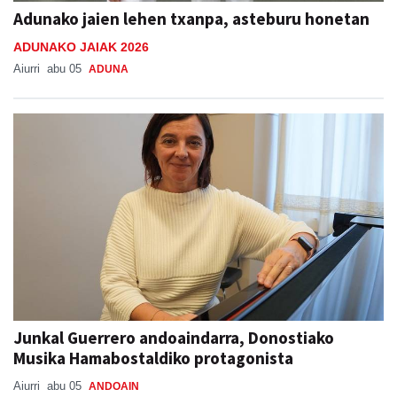
Adunako jaien lehen txanpa, asteburu honetan
ADUNAKO JAIAK 2026
Aiurri
abu 05
ADUNA
Junkal Guerrero andoaindarra, Donostiako
Musika Hamabostaldiko protagonista
Aiurri
abu 05
ANDOAIN