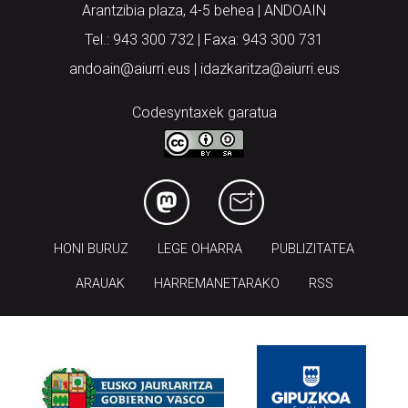
Arantzibia plaza, 4-5 behea | ANDOAIN
Tel.: 943 300 732 | Faxa: 943 300 731
andoain@aiurri.eus | idazkaritza@aiurri.eus
Codesyntaxek garatua
HONI BURUZ
LEGE OHARRA
PUBLIZITATEA
ARAUAK
HARREMANETARAKO
RSS