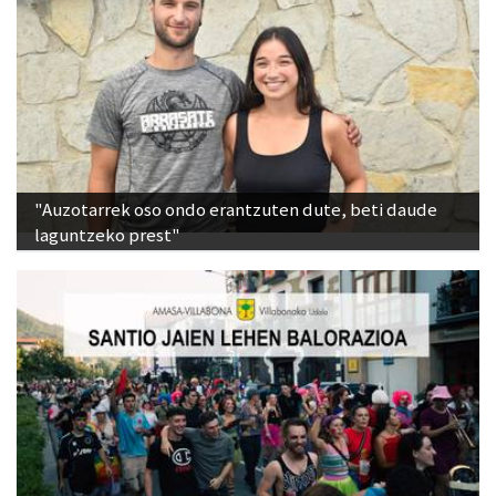
"Auzotarrek oso ondo erantzuten dute, beti daude
laguntzeko prest"