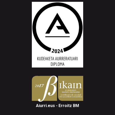
Aiurri.eus - Erroitz BM