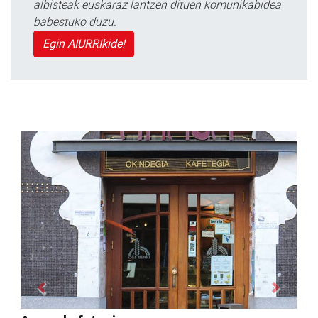
albisteak euskaraz lantzen dituen komunikabidea
babestuko duzu.
Egin AIURRIkide!
Previous
Next