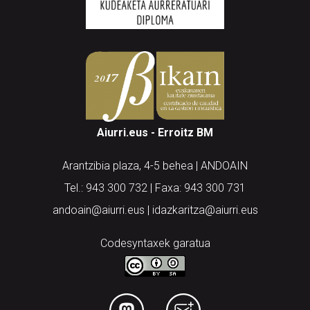
Aiurri.eus - Erroitz BM
Arantzibia plaza, 4-5 behea | ANDOAIN
Tel.: 943 300 732 | Faxa: 943 300 731
andoain@aiurri.eus | idazkaritza@aiurri.eus
Codesyntaxek garatua