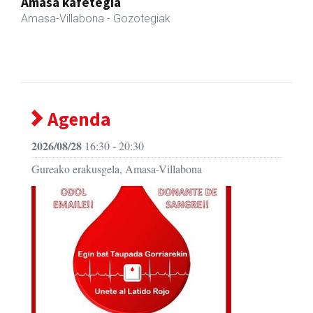
Zubimusu Ikastola
Amasa-Villabona
- Hezkuntza
Agenda
2026/08/28
16:30 - 20:30
Gureako erakusgela, Amasa-Villabona