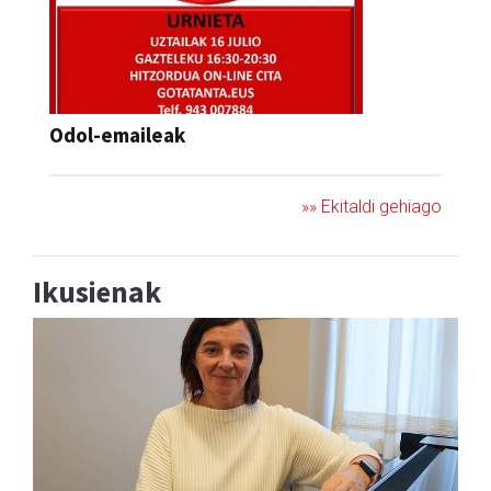
Odol-emaileak
»» Ekitaldi gehiago
Ikusienak