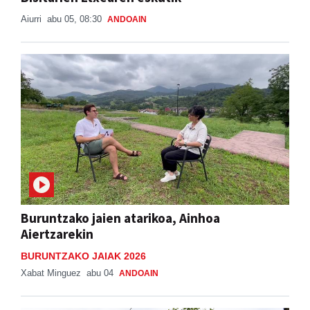
Aiurri
abu 05, 08:30
ANDOAIN
Buruntzako jaien atarikoa, Ainhoa
Aiertzarekin
BURUNTZAKO JAIAK 2026
Xabat Minguez
abu 04
ANDOAIN