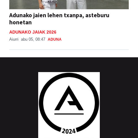
Adunako jaien lehen txanpa, asteburu
honetan
ADUNAKO JAIAK 2026
Aiurri
abu 05, 08:47
ADUNA