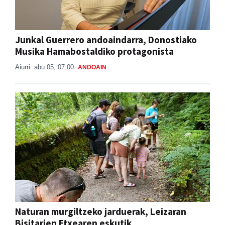
Junkal Guerrero andoaindarra, Donostiako
Musika Hamabostaldiko protagonista
Aiurri
abu 05, 07:00
ANDOAIN
Naturan murgiltzeko jarduerak, Leizaran
Bisitarien Etxearen eskutik