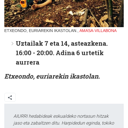
ETXEONDO, EURIAREKIN IKASTOLAN.,
AMASA-VILLABONA
Uztailak 7 eta 14, asteazkena.
16:00 - 20:00. Adina 6 urtetik
aurrera
Etxeondo, euriarekin ikastolan.
AIURRI hedabideak eskualdeko nortasun hitzak
jaso eta zabaltzen ditu. Harpidedun eginda, tokiko