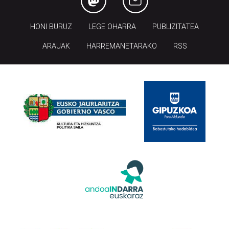
HONI BURUZ
LEGE OHARRA
PUBLIZITATEA
ARAUAK
HARREMANETARAKO
RSS