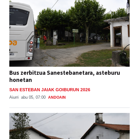
Bus zerbitzua Sanestebanetara, asteburu
honetan
SAN ESTEBAN JAIAK GOIBURUN 2026
Aiurri
abu 05, 07:00
ANDOAIN