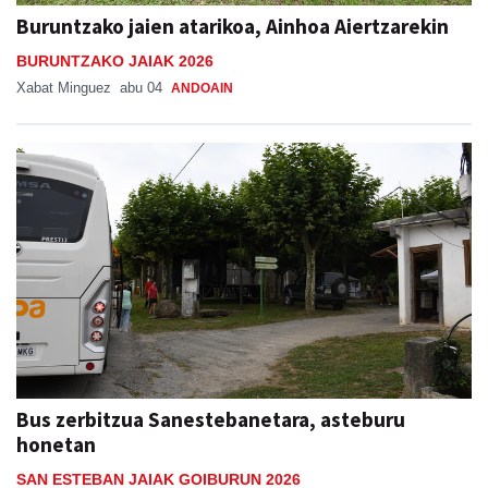
Buruntzako jaien atarikoa, Ainhoa Aiertzarekin
BURUNTZAKO JAIAK 2026
Xabat Minguez
abu 04
ANDOAIN
Bus zerbitzua Sanestebanetara, asteburu
honetan
SAN ESTEBAN JAIAK GOIBURUN 2026