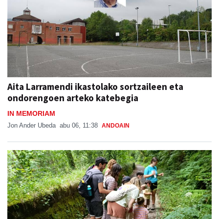
Aita Larramendi ikastolako sortzaileen eta
ondorengoen arteko katebegia
IN MEMORIAM
Jon Ander Ubeda
abu 06, 11:38
ANDOAIN