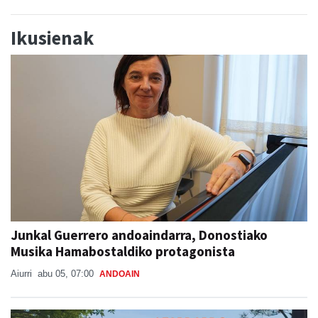
Ikusienak
Junkal Guerrero andoaindarra, Donostiako
Musika Hamabostaldiko protagonista
Aiurri
abu 05, 07:00
ANDOAIN