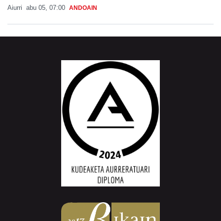
Aiurri
abu 05, 07:00
ANDOAIN