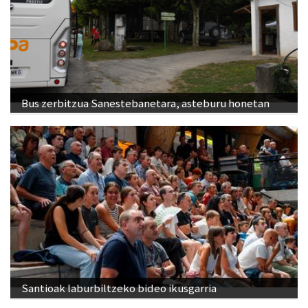
Bus zerbitzua Sanestebanetara, asteburu honetan
Santioak laburbiltzeko bideo ikusgarria