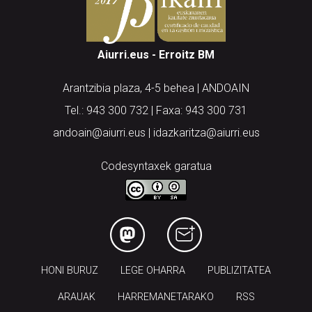
Aiurri.eus - Erroitz BM
Arantzibia plaza, 4-5 behea | ANDOAIN
Tel.: 943 300 732 | Faxa: 943 300 731
andoain@aiurri.eus | idazkaritza@aiurri.eus
Codesyntaxek garatua
HONI BURUZ
LEGE OHARRA
PUBLIZITATEA
ARAUAK
HARREMANETARAKO
RSS