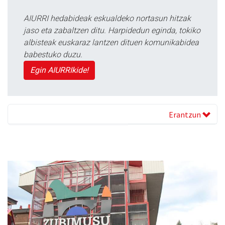
AIURRI hedabideak eskualdeko nortasun hitzak
jaso eta zabaltzen ditu. Harpidedun eginda, tokiko
albisteak euskaraz lantzen dituen komunikabidea
babestuko duzu.
Egin AIURRIkide!
Erantzun