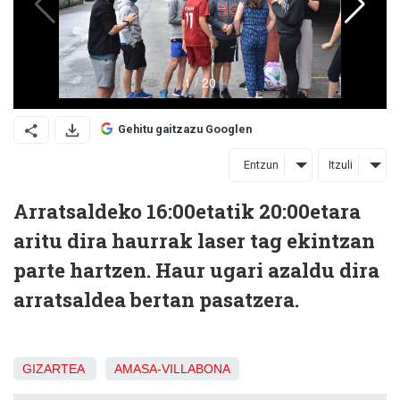
Gehitu gaitzazu Googlen
Entzun
Itzuli
Arratsaldeko 16:00etatik 20:00etara
aritu dira haurrak laser tag ekintzan
parte hartzen. Haur ugari azaldu dira
arratsaldea bertan pasatzera.
GIZARTEA
AMASA-VILLABONA