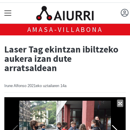
AMASA-VILLABONA
Laser Tag ekintzan ibiltzeko
aukera izan dute
arratsaldean
Irune Alfonso
2021eko uztailaren 14a