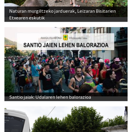
Naturan murgiltzeko jarduerak, Leizaran Bisitarien
Etxearen eskutik
Santio jaiak: Udalaren lehen balorazioa