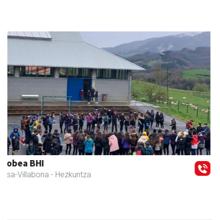
Previous
Next
Iraola aholkularitza
Amasa-Villabona
- Abokatuak