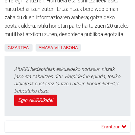
erre egin zituzten. Hori dela eta, suhiltzaileek esku
hartu behar izan zuten. Ertzaintzak bere web orrian
zabaldu duen informazioaren arabera; goizaldeko
bostak aldera, istilu horietan parte hartu zuen 20 urteko
mutil bat atxilotu zuten, desordena publikoa egotzita.
GIZARTEA
AMASA-VILLABONA
AIURRI hedabideak eskualdeko nortasun hitzak
jaso eta zabaltzen ditu. Harpidedun eginda, tokiko
albisteak euskaraz lantzen dituen komunikabidea
babestuko duzu.
Egin AIURRIkide!
Erantzun