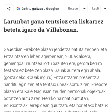
Entzun
Itzuli
Gehitu gaitzazu Googlen
Larunbat gaua tentsioz eta liskarrez
beteta igaro da Villabonan.
Gauerdian Errebote plazan jendetza batuta zegoen, eta
Ertzaintzaren lehen agerpenean, 2:00ak aldera,
gehiengoa urruntzea lortu bazuten ere, gerora berriro
festazalez bete zen plaza. Gauak aurrera egin ahala,
(goizaldeko 3:00ak inguru) Ertzaintzaren presentzia
handitu egin zen eta tentsio uneak sortu ziren; Errebote
plazan eta Kale Nagusian zeuden pertsonak objektuak
botatzen aritu ziren. Herriko hainbat puntutan,
edukiontziak errepidean gurutzatu eta horietako batzuk