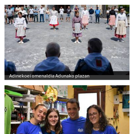
Adinekoei omenaldia Adunako plazan