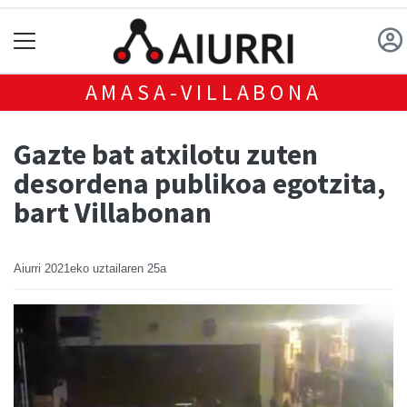
AMASA-VILLABONA
Gazte bat atxilotu zuten
desordena publikoa egotzita,
bart Villabonan
Aiurri
2021eko uztailaren 25a