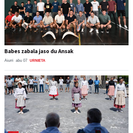
Babes zabala jaso du Ansak
Aiurri
abu 07
URNIETA