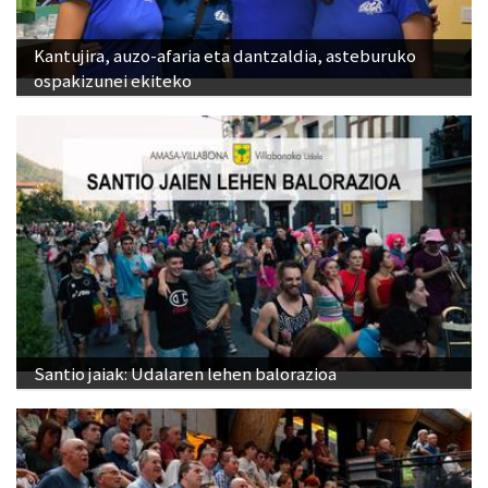
Kantujira, auzo-afaria eta dantzaldia, asteburuko
ospakizunei ekiteko
Santio jaiak: Udalaren lehen balorazioa