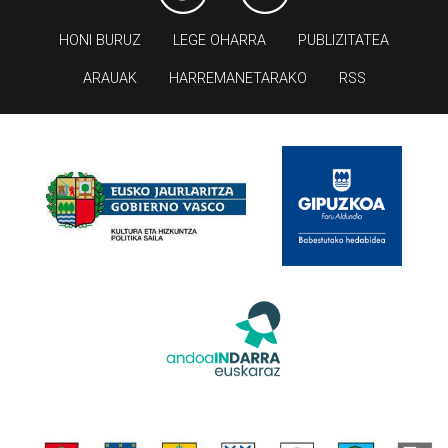
HONI BURUZ
LEGE OHARRA
PUBLIZITATEA
ARAUAK
HARREMANETARAKO
RSS