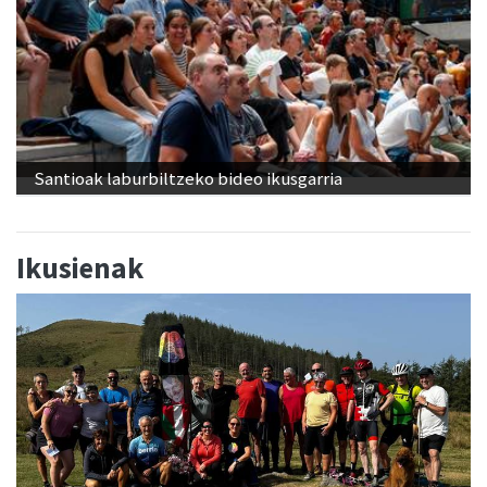
Santioak laburbiltzeko bideo ikusgarria
Ikusienak