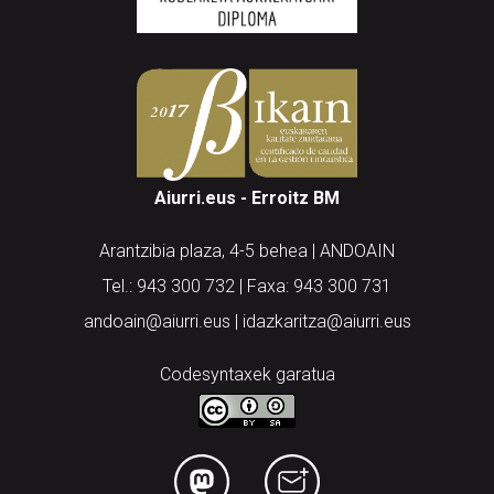
Aiurri.eus - Erroitz BM
Arantzibia plaza, 4-5 behea | ANDOAIN
Tel.: 943 300 732 | Faxa: 943 300 731
andoain@aiurri.eus | idazkaritza@aiurri.eus
Codesyntaxek garatua