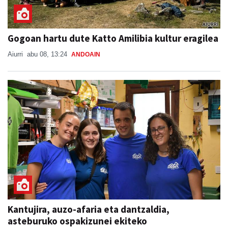
Gogoan hartu dute Katto Amilibia kultur eragilea
Aiurri
abu 08, 13:24
ANDOAIN
Kantujira, auzo-afaria eta dantzaldia,
asteburuko ospakizunei ekiteko