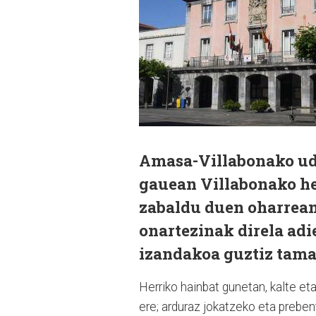
Amasa-Villabonako uda
gauean Villabonako he
zabaldu duen oharrean
onartezinak direla adi
izandakoa guztiz tamal
Herriko hainbat gunetan, kalte et
ere; arduraz jokatzeko eta preben