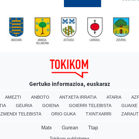
Gertuko informazioa, euskaraz
AMEZTI
ANBOTO
ANTXETA IRRATIA
ATARIA
AZP
TIA
GEURIA
GOIENA
GOIERRI TELEBISTA
GUAIXE
IZMENDI TELEBISTA
ORIO GUKA
TXINTXARRI
ZARAUT
Matx
Gurean
Ttap
Tokikom publizitatea