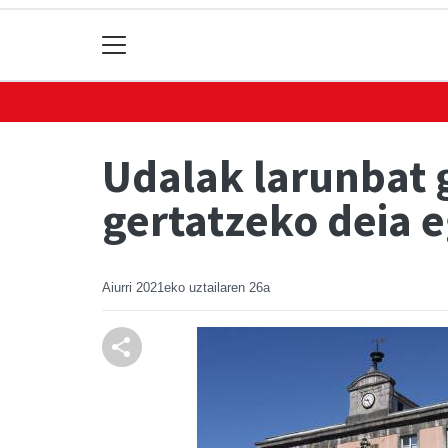
Udalak larunbat g
gertatzeko deia e
Aiurri
2021eko uztailaren 26a