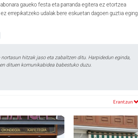
llabonara gaueko festa eta parranda egitera ez etortzea
 ez errepikatzeko udalak bere eskuetan dagoen guztia egin
ortasun hitzak jaso eta zabaltzen ditu. Harpidedun eginda,
tzen dituen komunikabidea babestuko duzu.
Erantzun