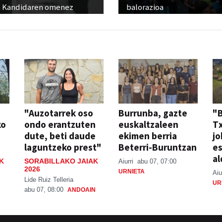
 Kandidaren omenez
balorazioa
"Auzotarrek oso
Burrunba, gazte
"
ko
ondo erantzuten
euskaltzaleen
T
dute, beti daude
ekimen berria
jo
laguntzeko prest"
Beterri-Buruntzan
e
al
K
SORABILLAKO JAIAK
Aiurri
abu 07, 07:00
2026
URNIETA
Aiu
Lide Ruiz Telleria
UR
abu 07, 08:00
ANDOAIN