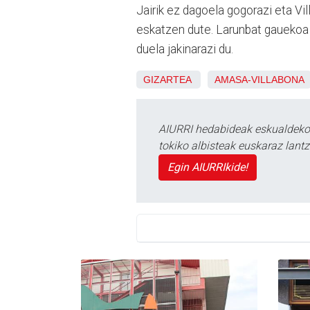
Jairik ez dagoela gogorazi eta Vi
eskatzen dute. Larunbat gauekoa
duela jakinarazi du.
GIZARTEA
AMASA-VILLABONA
AIURRI hedabideak eskualdeko n
tokiko albisteak euskaraz lan
Egin AIURRIkide!