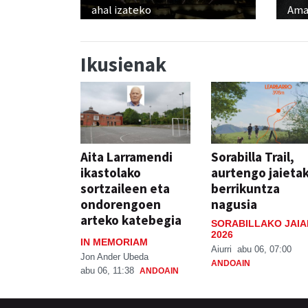
ahal izateko
Ama
Ikusienak
Aita Larramendi
Sorabilla Trail,
ikastolako
aurtengo jaieta
sortzaileen eta
berrikuntza
ondorengoen
nagusia
arteko katebegia
SORABILLAKO JAIA
2026
IN MEMORIAM
Aiurri
abu 06, 07:00
Jon Ander Ubeda
ANDOAIN
abu 06, 11:38
ANDOAIN