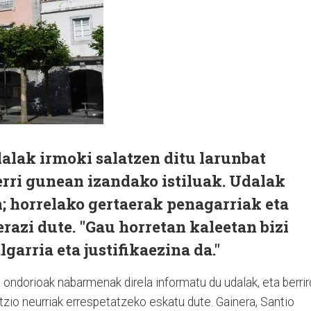
lak irmoki salatzen ditu larunbat
rri gunean izandako istiluak. Udalak
; horrelako gertaerak penagarriak eta
erazi dute. "Gau horretan kaleetan bizi
garria eta justifikaezina da."
a ondorioak nabarmenak direla informatu du udalak, eta berrir
tzio neurriak errespetatzeko eskatu dute. Gainera, Santio