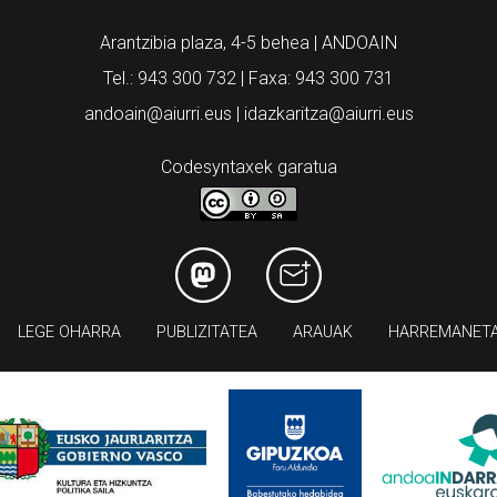
Arantzibia plaza, 4-5 behea | ANDOAIN
Tel.: 943 300 732 | Faxa: 943 300 731
andoain@aiurri.eus | idazkaritza@aiurri.eus
Codesyntaxek garatua
LEGE OHARRA
PUBLIZITATEA
ARAUAK
HARREMANET