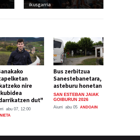
ikusgarria
Banakako
Bus zerbitzua
xapelketan
Sanestebanetara,
katzeko nire
asteburu honetan
skubidea
SAN ESTEBAN JAIAK
darrikatzen dut"
GOIBURUN 2026
Aiurri
abu 05
ANDOAIN
rri
abu 07, 12:00
NIETA