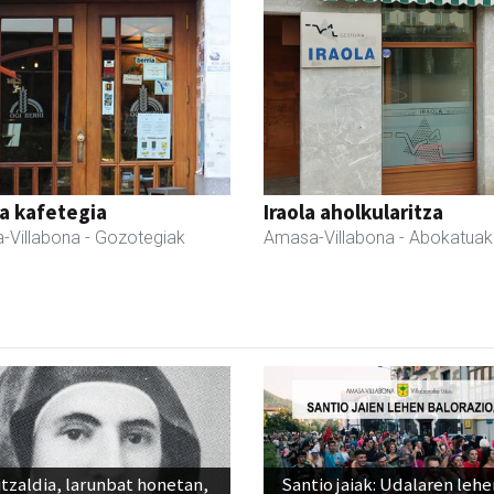
a kafetegia
Iraola aholkularitza
-Villabona
- Gozotegiak
Amasa-Villabona
- Abokatuak
tzaldia, larunbat honetan,
Santio jaiak: Udalaren lehe