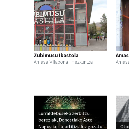
Zubimusu Ikastola
Amas
Amasa-Villabona
- Hezkuntza
Amasa
Lurraldebuseko zerbitzu
bereziak, Donostiako Aste
Nagusiko su-artifizialez gozatu
Otoi