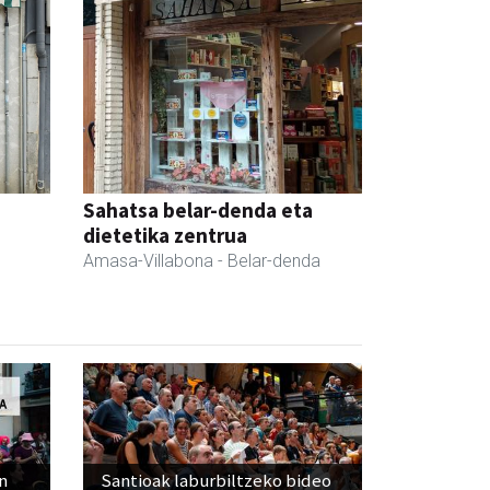
Sahatsa belar-denda eta
dietetika zentrua
Amasa-Villabona
- Belar-denda
n
Santioak laburbiltzeko bideo