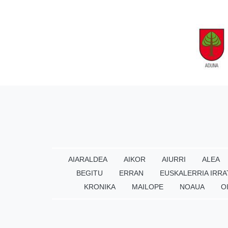
AIARALDEA
AIKOR
AIURRI
ALEA
BEGITU
ERRAN
EUSKALERRIA IRRA
KRONIKA
MAILOPE
NOAUA
O