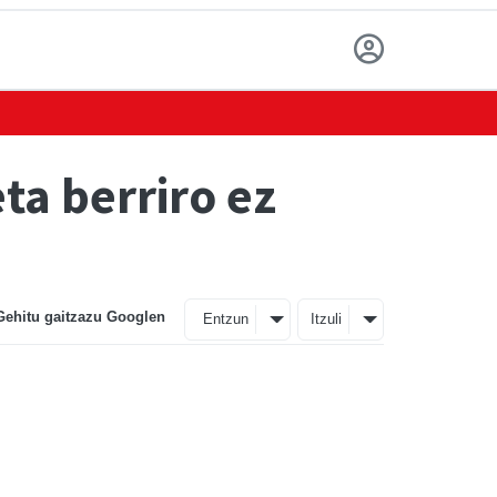
ta berriro ez
Gehitu gaitzazu Googlen
Entzun
Itzuli