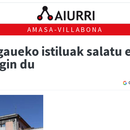
AMASA-VILLABONA
aueko istiluak salatu e
gin du