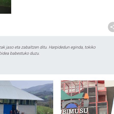
k jaso eta zabaltzen ditu. Harpidedun eginda, tokiko
bidea babestuko duzu.