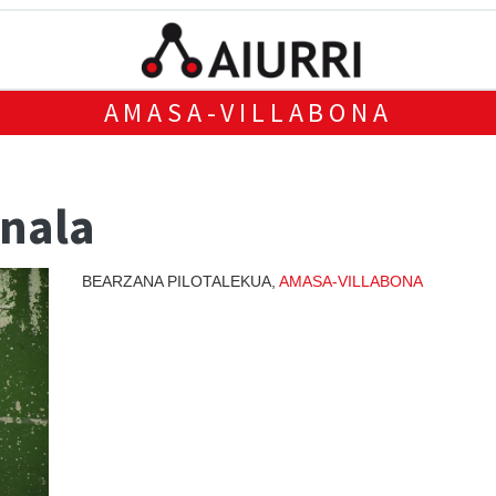
AMASA-VILLABONA
inala
BEARZANA PILOTALEKUA,
AMASA-VILLABONA