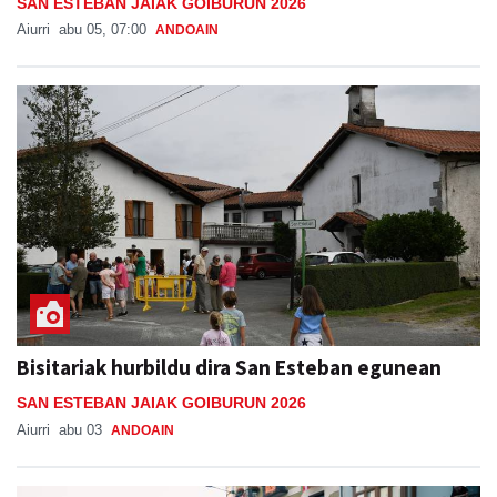
SAN ESTEBAN JAIAK GOIBURUN 2026
Aiurri
abu 05, 07:00
ANDOAIN
Bisitariak hurbildu dira San Esteban egunean
SAN ESTEBAN JAIAK GOIBURUN 2026
Aiurri
abu 03
ANDOAIN