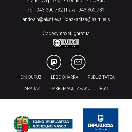
Arantzibia plaza, 4-5 behea | ANDOAIN
Tel.: 943 300 732 | Faxa: 943 300 731
andoain@aiurri.eus | idazkaritza@aiurri.eus
Codesyntaxek garatua
HONI BURUZ
LEGE OHARRA
PUBLIZITATEA
ARAUAK
HARREMANETARAKO
RSS