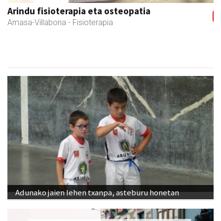
Arindu fisioterapia eta osteopatia
Amasa-Villabona
- Fisioterapia
Adunako jaien lehen txanpa, asteburu honetan