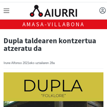
AMASA-VILLABONA
Dupla taldearen kontzertua
atzeratu da
Irune Alfonso
2021eko uztailaren 28a