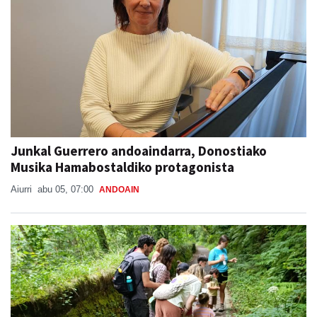
Junkal Guerrero andoaindarra, Donostiako
Musika Hamabostaldiko protagonista
Aiurri
abu 05, 07:00
ANDOAIN