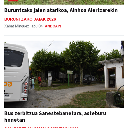
Buruntzako jaien atarikoa, Ainhoa Aiertzarekin
BURUNTZAKO JAIAK 2026
Xabat Minguez
abu 04
ANDOAIN
Bus zerbitzua Sanestebanetara, asteburu
honetan