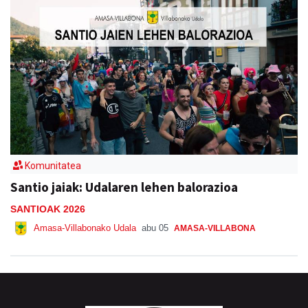
Komunitatea
Santio jaiak: Udalaren lehen balorazioa
SANTIOAK 2026
Amasa-Villabonako Udala
abu 05
AMASA-VILLABONA