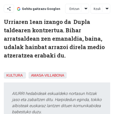
Entzun
Itzuli
Gehitu gaitzazu Googlen
Urriaren 1ean izango da Dupla
taldearen kontzertua. Bihar
arratsaldean zen emanaldia, baina,
udalak hainbat arrazoi direla medio
atzeratzea erabaki du.
KULTURA
AMASA-VILLABONA
AIURRI hedabideak eskualdeko nortasun hitzak
jaso eta zabaltzen ditu. Harpidedun eginda, tokiko
albisteak euskaraz lantzen dituen komunikabidea
babestuko duzu.