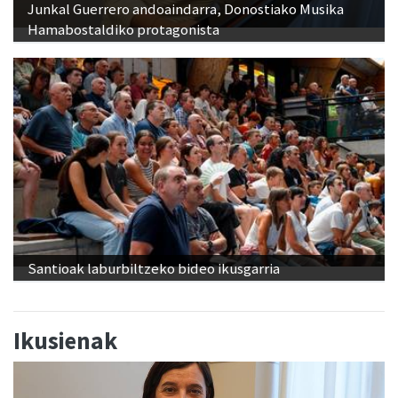
Junkal Guerrero andoaindarra, Donostiako Musika
Hamabostaldiko protagonista
Santioak laburbiltzeko bideo ikusgarria
Ikusienak