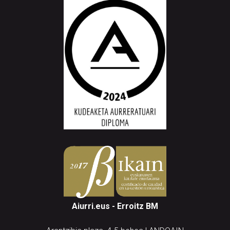
Aiurri.eus - Erroitz BM