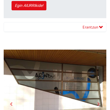
Egin AIURRIkide!
Erantzun
Previous
Next