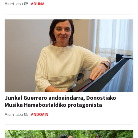
Aiurri
abu 05
ADUNA
Junkal Guerrero andoaindarra, Donostiako
Musika Hamabostaldiko protagonista
Aiurri
abu 05
ANDOAIN