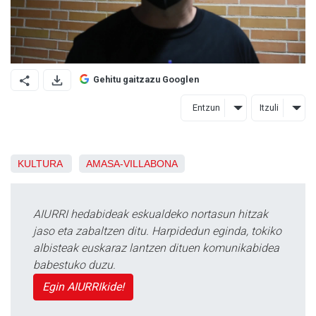
Gehitu gaitzazu Googlen
Entzun
Itzuli
KULTURA
AMASA-VILLABONA
AIURRI hedabideak eskualdeko nortasun hitzak
jaso eta zabaltzen ditu. Harpidedun eginda, tokiko
albisteak euskaraz lantzen dituen komunikabidea
babestuko duzu.
Egin AIURRIkide!