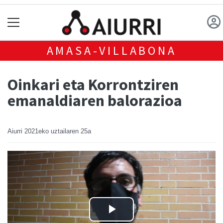
AMASA-VILLABONA
Oinkari eta Korrontziren
emanaldiaren balorazioa
Aiurri
2021eko uztailaren 25a