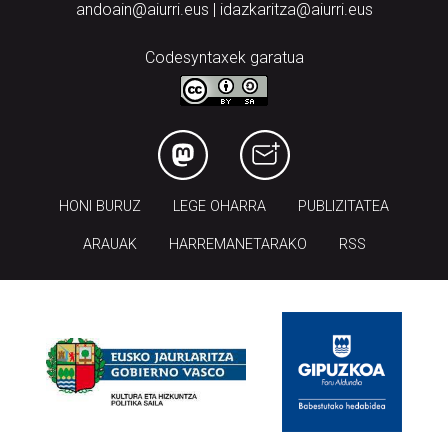
andoain@aiurri.eus | idazkaritza@aiurri.eus
Codesyntaxek garatua
HONI BURUZ
LEGE OHARRA
PUBLIZITATEA
ARAUAK
HARREMANETARAKO
RSS