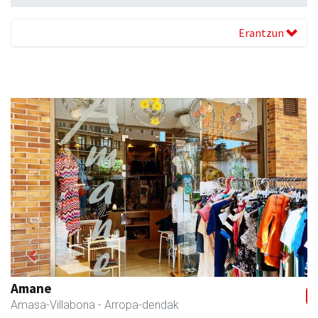
Erantzun
Previous
Next
Fleming Herri Eskola
Amasa-Villabona
- Hezkuntza