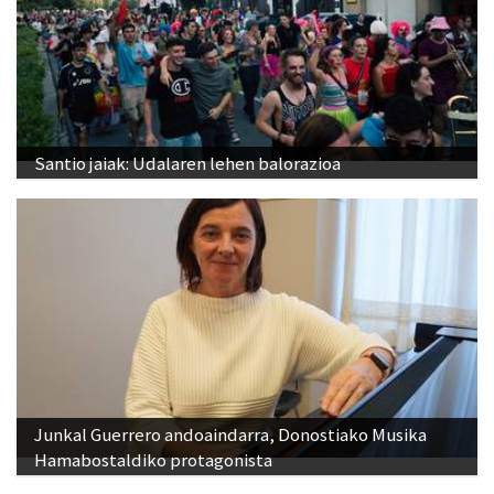
Santio jaiak: Udalaren lehen balorazioa
Junkal Guerrero andoaindarra, Donostiako Musika
Hamabostaldiko protagonista