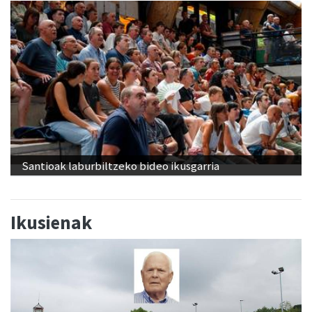
Santioak laburbiltzeko bideo ikusgarria
Ikusienak