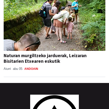
Naturan murgiltzeko jarduerak, Leizaran
Bisitarien Etxearen eskutik
Aiurri
abu 05
ANDOAIN