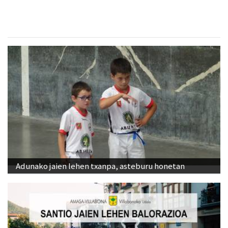
Adunako jaien lehen txanpa, asteburu honetan