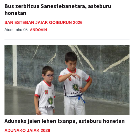
Bus zerbitzua Sanestebanetara, asteburu
honetan
SAN ESTEBAN JAIAK GOIBURUN 2026
Aiurri
abu 05
ANDOAIN
Adunako jaien lehen txanpa, asteburu honetan
ADUNAKO JAIAK 2026