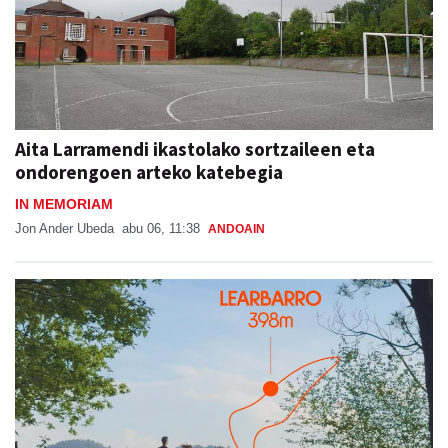
Aita Larramendi ikastolako sortzaileen eta
ondorengoen arteko katebegia
IN MEMORIAM
Jon Ander Ubeda
abu 06, 11:38
ANDOAIN