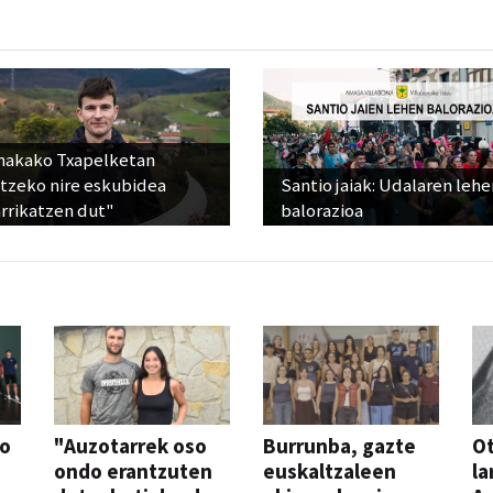
nakako Txapelketan
atzeko nire eskubidea
Santio jaiak: Udalaren lehe
rrikatzen dut"
balorazioa
so
"Auzotarrek oso
Burrunba, gazte
Ot
ondo erantzuten
euskaltzaleen
la