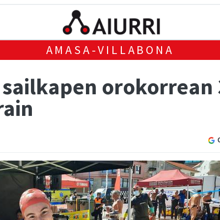
AMASA-VILLABONA
ailkapen orokorrean 34
rain