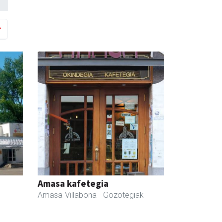
Amasa kafetegia
Amasa-Villabona
- Gozotegiak