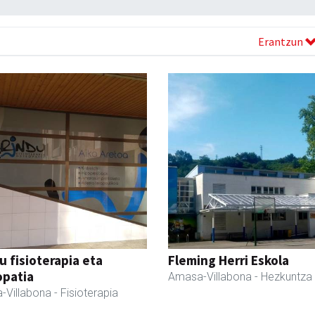
Erantzun
u fisioterapia eta
Fleming Herri Eskola
opatia
Amasa-Villabona
- Hezkuntza
-Villabona
- Fisioterapia