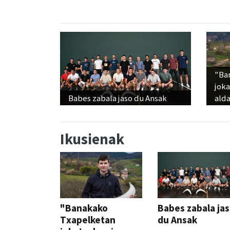
"Ba
jok
Babes zabala jaso du Ansak
alda
Ikusienak
"Banakako
Babes zabala ja
Txapelketan
du Ansak