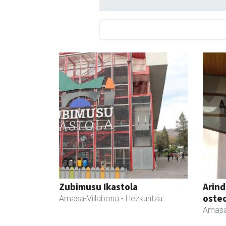
Zubimusu Ikastola
Arind
oste
Amasa-Villabona
- Hezkuntza
Amasa