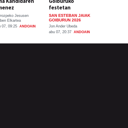
ma Kandidaren
Goiburuko
menez
festetan
SAN ESTEBAN JAIAK
rrozpeko Jesusen
GOIBURUN 2026
ben Elkartea
Jon Ander Ubeda
 07, 09:25
ANDOAIN
abu 07, 20:37
ANDOAIN