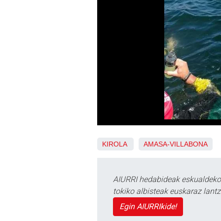
KIROLA
AMASA-VILLABONA
AIURRI hedabideak eskualdeko n
tokiko albisteak euskaraz lan
Egin AIURRIkide!