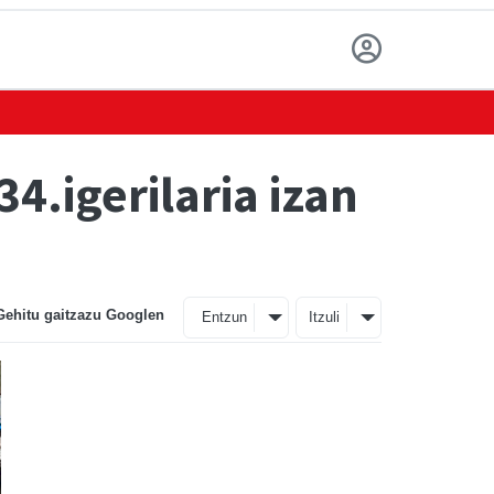
.igerilaria izan
Gehitu gaitzazu Googlen
Entzun
Itzuli