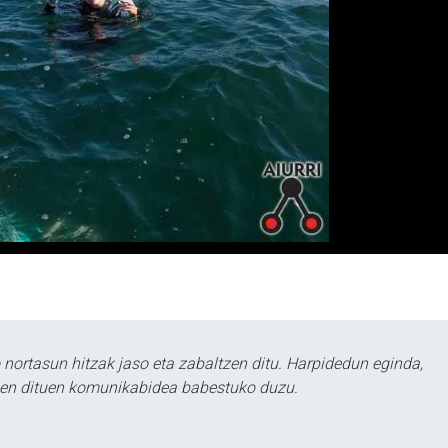
ortasun hitzak jaso eta zabaltzen ditu. Harpidedun eginda,
tzen dituen komunikabidea babestuko duzu.