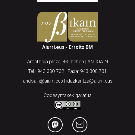
Aiurri.eus - Erroitz BM
Arantzibia plaza, 4-5 behea | ANDOAIN
Tel.: 943 300 732 | Faxa: 943 300 731
andoain@aiurri.eus | idazkaritza@aiurri.eus
Codesyntaxek garatua