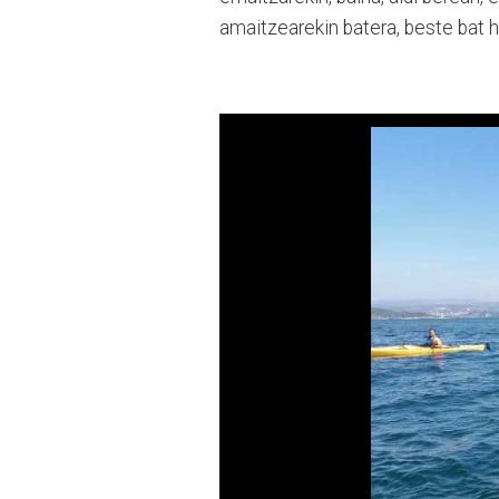
amaitzearekin batera, beste bat 