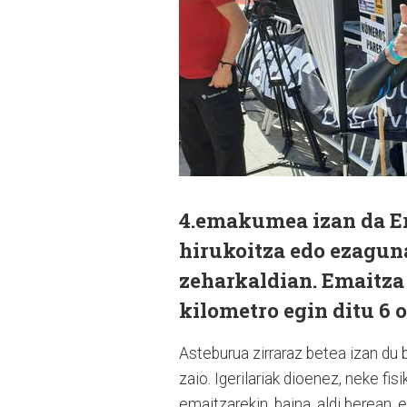
4.emakumea izan da Er
hirukoitza edo ezaguna
zeharkaldian. Emaitza 
kilometro egin ditu 6 
Asteburua zirraraz betea izan du 
zaio. Igerilariak dioenez, neke fi
emaitzarekin, baina, aldi berean, 