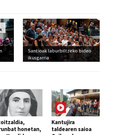
n
Santioak laburbiltzeko bideo
ikusgarria
oitzaldia,
Kantujira
runbat honetan,
taldearen saioa