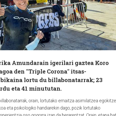
ika Amundarain igerilari gaztea Koro
goa den "Triple Corona" itsas-
bikaina lortu du billabonatarrak; 23
ordu eta 41 minututan.
billabonatarrak, orain, lortutako emaitza asimilatzea egokitz
sikoa eta psikologiko handiarekin dago, pozik lortutako
esperientzia oso gogorra izan da berarentzat. Orain, etapa ba