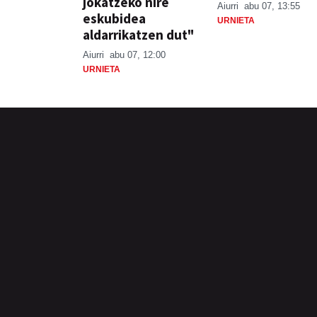
jokatzeko nire
Aiurri
abu 07, 13:55
eskubidea
URNIETA
aldarrikatzen dut"
Aiurri
abu 07, 12:00
URNIETA