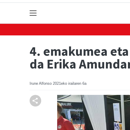
4. emakumea eta s
da Erika Amunda
Irune Alfonso
2021eko irailaren 6a