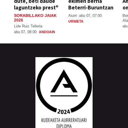
dute, beti daude
ekimen berria
A
laguntzeko prest"
Beterri-Buruntzan
o
SORABILLAKO JAIAK
Aiurri
abu 07, 07:00
Be
2026
Ala
URNIETA
Lide Ruiz Telleria
abu
abu 07, 08:00
ANDOAIN