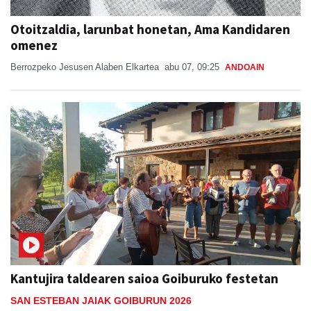
Otoitzaldia, larunbat honetan, Ama Kandidaren
omenez
Berrozpeko Jesusen Alaben Elkartea
abu 07, 09:25
ANDOAIN
Kantujira taldearen saioa Goiburuko festetan
SAN ESTEBAN JAIAK GOIBURUN 2026