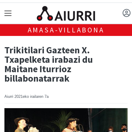
AMASA-VILLABONA
Trikitilari Gazteen X.
Txapelketa irabazi du
Maitane Iturrioz
billabonatarrak
Aiurri
2021eko irailaren 7a