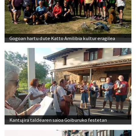
Gogoan hartu dute Katto Amilibia kultur eragilea
Kantujira taldearen saioa Goiburuko festetan