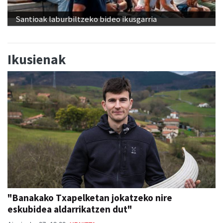
Santioak laburbiltzeko bideo ikusgarria
Ikusienak
"Banakako Txapelketan jokatzeko nire
eskubidea aldarrikatzen dut"