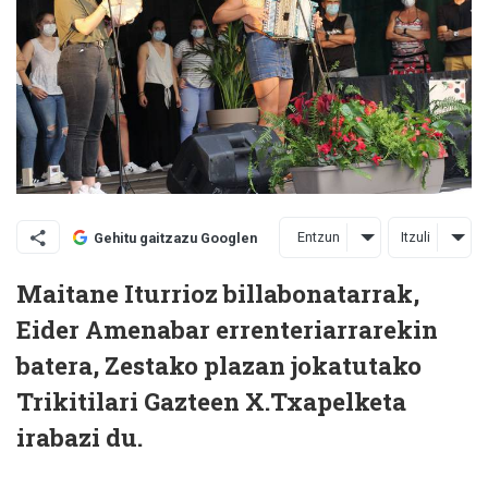
Entzun
Itzuli
Gehitu gaitzazu Googlen
Maitane Iturrioz billabonatarrak,
Eider Amenabar errenteriarrarekin
batera, Zestako plazan jokatutako
Trikitilari Gazteen X.Txapelketa
irabazi du.