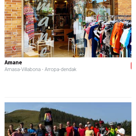
Previous
Next
Fleming Herri Eskola
Amasa-Villabona
- Hezkuntza