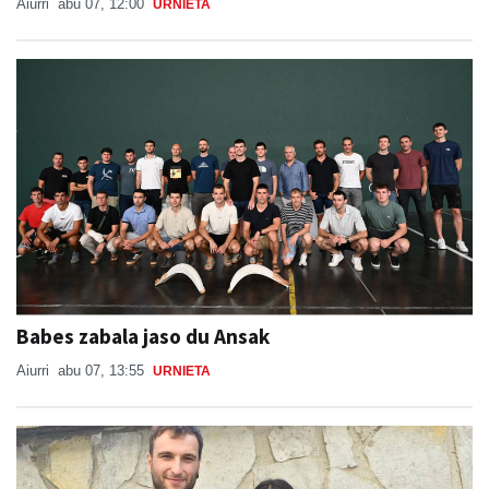
Aiurri
abu 07, 12:00
URNIETA
Babes zabala jaso du Ansak
Aiurri
abu 07, 13:55
URNIETA