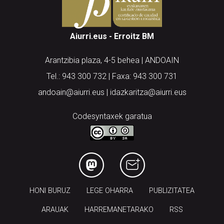
Aiurri.eus - Erroitz BM
Arantzibia plaza, 4-5 behea | ANDOAIN
Tel.: 943 300 732 | Faxa: 943 300 731
andoain@aiurri.eus | idazkaritza@aiurri.eus
Codesyntaxek garatua
HONI BURUZ
LEGE OHARRA
PUBLIZITATEA
ARAUAK
HARREMANETARAKO
RSS