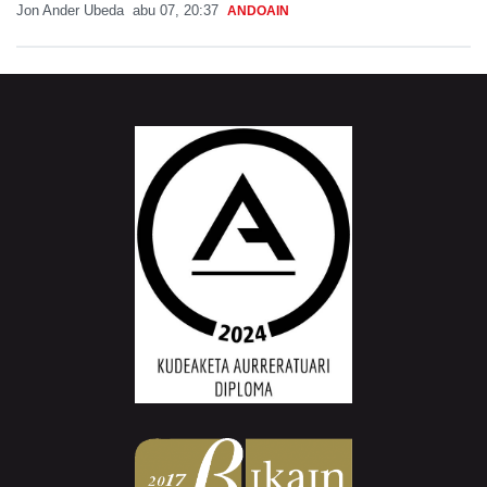
Jon Ander Ubeda
abu 07, 20:37
ANDOAIN