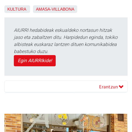
KULTURA
AMASA-VILLABONA
AIURRI hedabideak eskualdeko nortasun hitzak
jaso eta zabaltzen ditu. Harpidedun eginda, tokiko
albisteak euskaraz lantzen dituen komunikabidea
babestuko duzu.
Egin AIURRIkide!
Erantzun