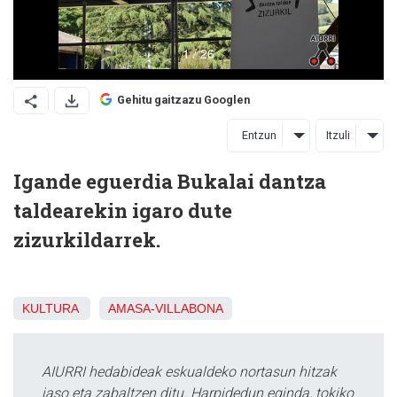
Gehitu gaitzazu Googlen
Entzun
Itzuli
Igande eguerdia Bukalai dantza
taldearekin igaro dute
zizurkildarrek.
KULTURA
AMASA-VILLABONA
AIURRI hedabideak eskualdeko nortasun hitzak
jaso eta zabaltzen ditu. Harpidedun eginda, tokiko