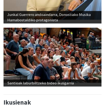
Junkal Guerrero andoaindarra, Donostiako Musika
Hamabostaldiko protagonista
Santioak laburbiltzeko bideo ikusgarria
Ikusienak