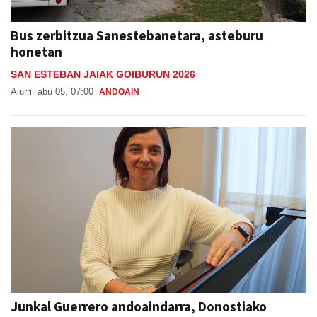
Bus zerbitzua Sanestebanetara, asteburu
honetan
SAN ESTEBAN JAIAK GOIBURUN 2026
Aiurri
abu 05, 07:00
ANDOAIN
Junkal Guerrero andoaindarra, Donostiako