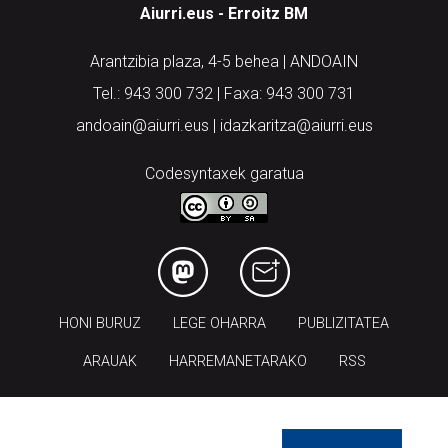
Aiurri.eus - Erroitz BM
Arantzibia plaza, 4-5 behea | ANDOAIN
Tel.: 943 300 732 | Faxa: 943 300 731
andoain@aiurri.eus | idazkaritza@aiurri.eus
Codesyntaxek garatua
HONI BURUZ
LEGE OHARRA
PUBLIZITATEA
ARAUAK
HARREMANETARAKO
RSS