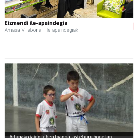
Previous
Next
Eizmendi anaiak
Amasa-Villabona
- Armategia
Adunako jaien lehen txanpa, asteburu honetan