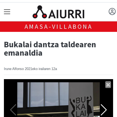
AMASA-VILLABONA
Bukalai dantza taldearen
emanaldia
Irune Alfonso
2021eko irailaren 12a