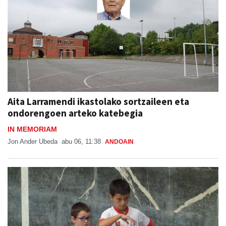
Aita Larramendi ikastolako sortzaileen eta
ondorengoen arteko katebegia
IN MEMORIAM
Jon Ander Ubeda
abu 06, 11:38
ANDOAIN