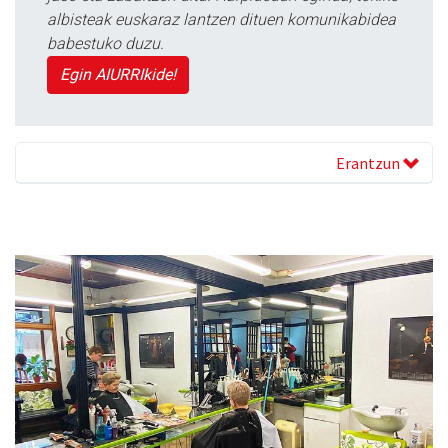
albisteak euskaraz lantzen dituen komunikabidea
babestuko duzu.
Egin AIURRIkide!
Erantzun