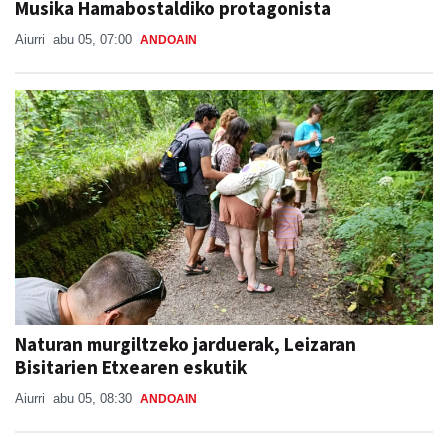
Musika Hamabostaldiko protagonista
Aiurri
abu 05, 07:00
ANDOAIN
Naturan murgiltzeko jarduerak, Leizaran
Bisitarien Etxearen eskutik
Aiurri
abu 05, 08:30
ANDOAIN