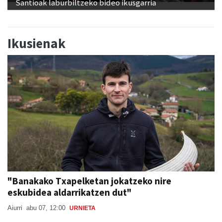
Santioak laburbiltzeko bideo ikusgarria
Ikusienak
"Banakako Txapelketan jokatzeko nire
eskubidea aldarrikatzen dut"
Aiurri
abu 07, 12:00
URNIETA