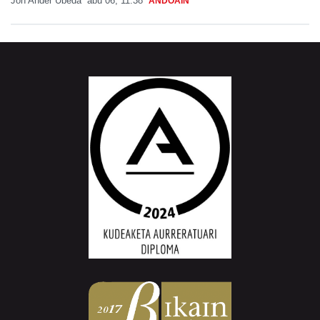
Jon Ander Ubeda
abu 06, 11:38
ANDOAIN