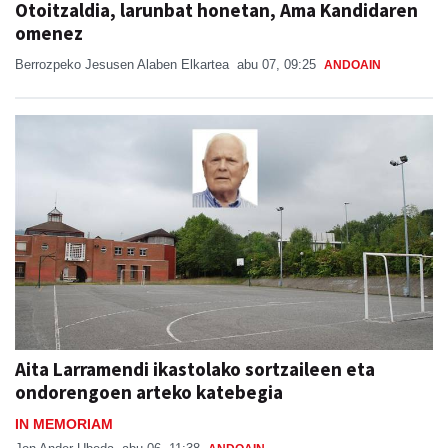
Otoitzaldia, larunbat honetan, Ama Kandidaren
omenez
Berrozpeko Jesusen Alaben Elkartea
abu 07, 09:25
ANDOAIN
Aita Larramendi ikastolako sortzaileen eta
ondorengoen arteko katebegia
IN MEMORIAM