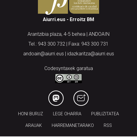
Aiurri.eus - Erroitz BM
Arantzibia plaza, 4-5 behea | ANDOAIN
Tel.: 943 300 732 | Faxa: 943 300 731
andoain@aiurri.eus | idazkaritza@aiurri.eus
Codesyntaxek garatua
HONI BURUZ
LEGE OHARRA
PUBLIZITATEA
ARAUAK
HARREMANETARAKO
RSS