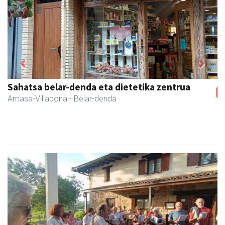
Previous
Next
Eizmendi anaiak
Amasa-Villabona
- Armategia