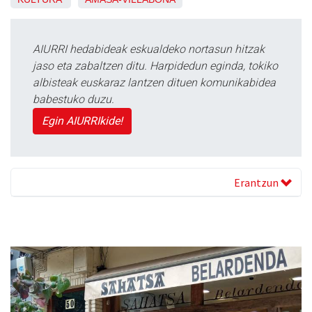
AIURRI hedabideak eskualdeko nortasun hitzak
jaso eta zabaltzen ditu. Harpidedun eginda, tokiko
albisteak euskaraz lantzen dituen komunikabidea
babestuko duzu.
Egin AIURRIkide!
Erantzun