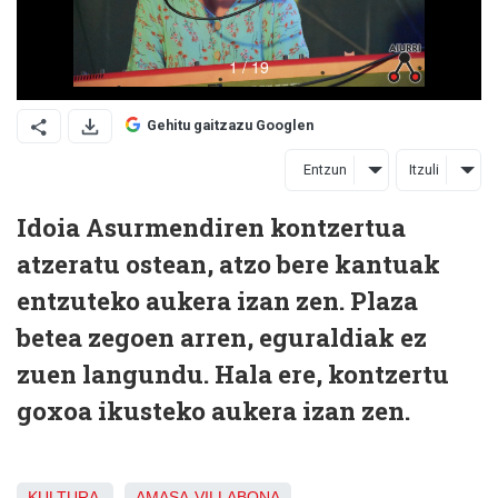
Gehitu gaitzazu Googlen
Entzun
Itzuli
Idoia Asurmendiren kontzertua
atzeratu ostean, atzo bere kantuak
entzuteko aukera izan zen. Plaza
betea zegoen arren, eguraldiak ez
zuen langundu. Hala ere, kontzertu
goxoa ikusteko aukera izan zen.
KULTURA
AMASA-VILLABONA