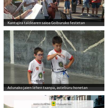
Kantujira taldearen saioa Goiburuko festetan
Adunako jaien lehen txanpa, asteburu honetan