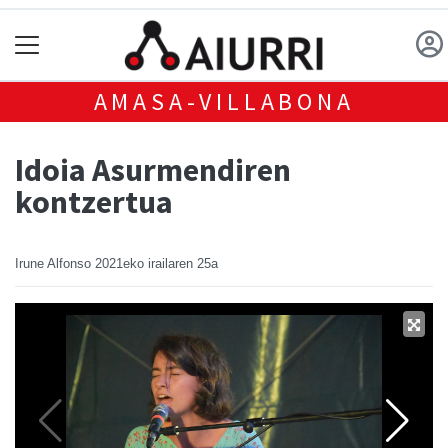
AMASA-VILLABONA
Idoia Asurmendiren
kontzertua
Irune Alfonso
2021eko irailaren 25a