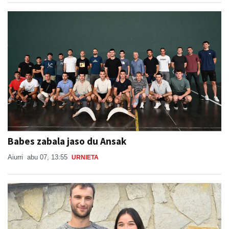
Babes zabala jaso du Ansak
Aiurri
abu 07, 13:55
URNIETA