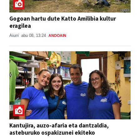
Gogoan hartu dute Katto Amilibia kultur
eragilea
Aiurri
abu 08, 13:24
ANDOAIN
Kantujira, auzo-afaria eta dantzaldia,
asteburuko ospakizunei ekiteko