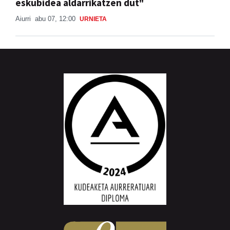
eskubidea aldarrikatzen dut"
Aiurri
abu 07, 12:00
URNIETA