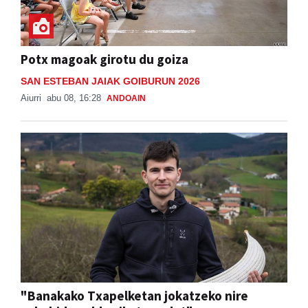
Potx magoak girotu du goiza
SAN ESTEBAN JAIAK GOIBURUN 2026
Aiurri
abu 08, 16:28
ANDOAIN
"Banakako Txapelketan jokatzeko nire