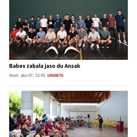
Babes zabala jaso du Ansak
Aiurri
abu 07, 13:55
URNIETA