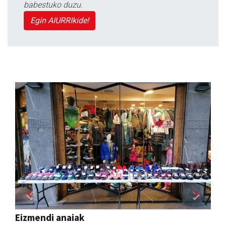
babestuko duzu.
Egin AIURRIkide!
Previous
Next
Fleming Herri Eskola