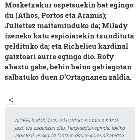
Mosketxakur ospetsuekin bat egingo
du (Athos, Portos eta Aramis);
Juliettez maiteminduko da; Milady
izeneko katu espioiarekin txundituta
geldituko da; eta Richelieu kardinal
gaiztoari aurre egingo dio. Rofy
ahaztu gabe, behin baino gehiagotan
salbatuko duen D’Ortagnanen zaldia.
AIURRI hedabideak eskualdeko nortasun hitzak
jaso eta zabaltzen ditu. Harpidedun eginda, tokiko
albisteak euskaraz lantzen dituen komunikabidea