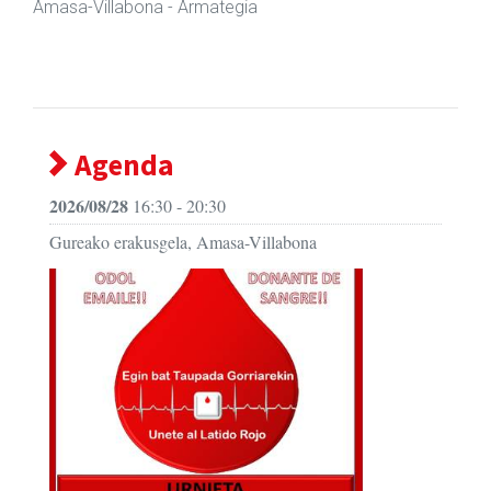
Amasa-Villabona
- Hezkuntza
Agenda
2026/08/28
16:30 - 20:30
Gureako erakusgela, Amasa-Villabona