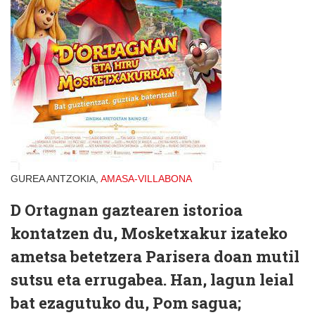
GUREA ANTZOKIA,
AMASA-VILLABONA
D Ortagnan gaztearen istorioa
kontatzen du, Mosketxakur izateko
ametsa betetzera Parisera doan mutil
sutsu eta errugabea. Han, lagun leial
bat ezagutuko du, Pom sagua;