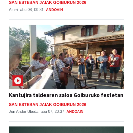
SAN ESTEBAN JAIAK GOIBURUN 2026
Aiurri
abu 08, 09:31
ANDOAIN
Kantujira taldearen saioa Goiburuko festetan
SAN ESTEBAN JAIAK GOIBURUN 2026
Jon Ander Ubeda
abu 07, 20:37
ANDOAIN