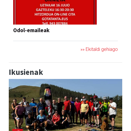
Odol-emaileak
»» Ekitaldi gehiago
Ikusienak