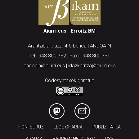
Aiurri.eus - Erroitz BM
Arantzibia plaza, 4-5 behea | ANDOAIN
Tel.: 943 300 732 | Faxa: 943 300 731
andoain@aiurri.eus | idazkaritza@aiurri.eus
Codesyntaxek garatua
HONI BURUZ
LEGE OHARRA
PUBLIZITATEA
ARAUAK
HARREMANETARAKO
RSS