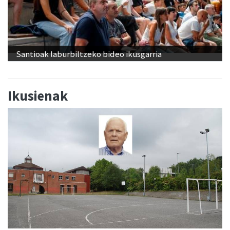
Santioak laburbiltzeko bideo ikusgarria
Ikusienak