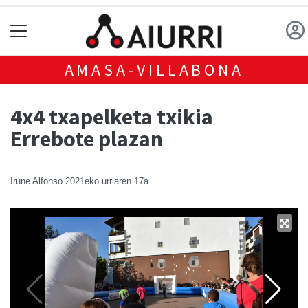
AMASA-VILLABONA
4x4 txapelketa txikia
Errebote plazan
Irune Alfonso
2021eko urriaren 17a