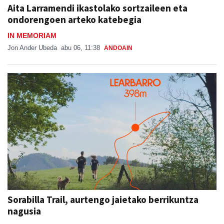
Aita Larramendi ikastolako sortzaileen eta
ondorengoen arteko katebegia
IN MEMORIAM
Jon Ander Ubeda
abu 06, 11:38
ANDOAIN
Sorabilla Trail, aurtengo jaietako berrikuntza
nagusia