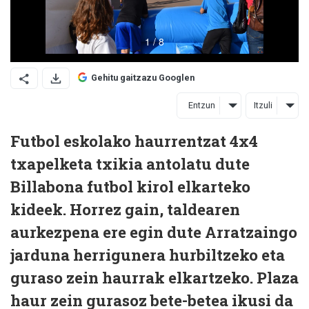
Gehitu gaitzazu Googlen
Entzun
Itzuli
Futbol eskolako haurrentzat 4x4
txapelketa txikia antolatu dute
Billabona futbol kirol elkarteko
kideek. Horrez gain, taldearen
aurkezpena ere egin dute Arratzaingo
jarduna herrigunera hurbiltzeko eta
guraso zein haurrak elkartzeko. Plaza
haur zein gurasoz bete-betea ikusi da