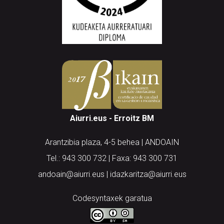
Aiurri.eus - Erroitz BM
Arantzibia plaza, 4-5 behea | ANDOAIN
Tel.: 943 300 732 | Faxa: 943 300 731
andoain@aiurri.eus | idazkaritza@aiurri.eus
Codesyntaxek garatua