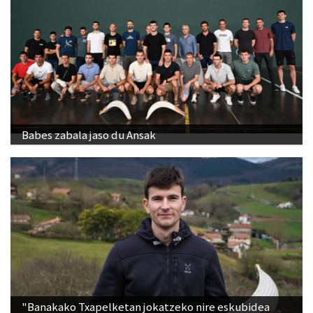
Babes zabala jaso du Ansak
"Banakako Txapelketan jokatzeko nire eskubidea