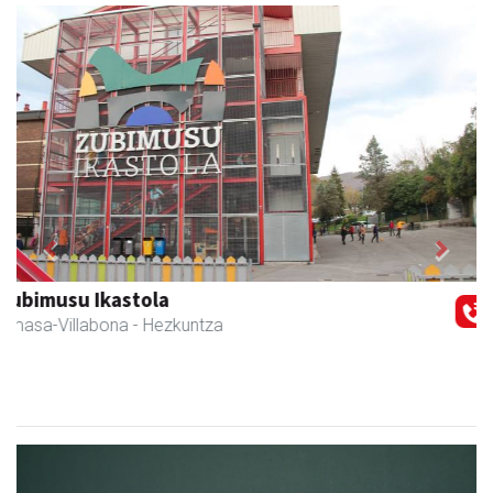
Previous
Next
Erniobea BHI
Amasa-Villabona
- Hezkuntza