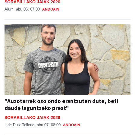
SORABILLAKO JAIAK 2026
Aiurri
abu 06, 07:00
ANDOAIN
"Auzotarrek oso ondo erantzuten dute, beti
daude laguntzeko prest"
SORABILLAKO JAIAK 2026
Lide Ruiz Telleria
abu 07, 08:00
ANDOAIN