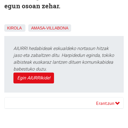
egun osoan zehar.
KIROLA
AMASA-VILLABONA
AIURRI hedabideak eskualdeko nortasun hitzak
jaso eta zabaltzen ditu. Harpidedun eginda, tokiko
albisteak euskaraz lantzen dituen komunikabidea
babestuko duzu.
Egin AIURRIkide!
Erantzun