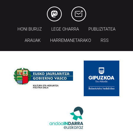
HONI BURUZ
LEGE OHARRA
PUBLIZITATEA
ARAUAK
HARREMANETARAKO
RSS