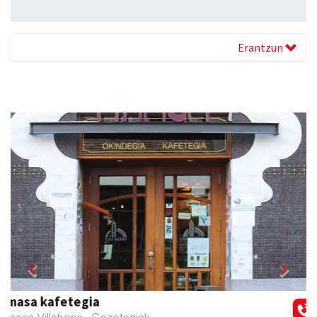
Erantzun
Previous
Next
Eizmendi anaiak