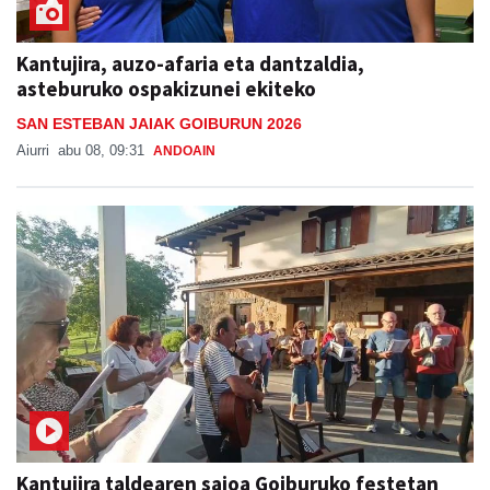
Kantujira, auzo-afaria eta dantzaldia,
asteburuko ospakizunei ekiteko
SAN ESTEBAN JAIAK GOIBURUN 2026
Aiurri
abu 08, 09:31
ANDOAIN
Kantujira taldearen saioa Goiburuko festetan