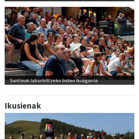
Santioak laburbiltzeko bideo ikusgarria
Ikusienak