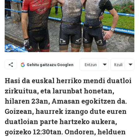
Entzun
Itzuli
Gehitu gaitzazu Googlen
Hasi da euskal herriko mendi duatloi
zirkuitua, eta larunbat honetan,
hilaren 23an, Amasan egokitzen da.
Goizean, haurrek izango dute euren
duatloian parte hartzeko aukera,
goizeko 12:30tan. Ondoren, helduen