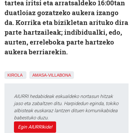
tartea iritsi eta arratsaldeko 16:00tan
duatloiaz gozatzeko aukera izango
da. Korrika eta bizikletan arituko dira
parte hartzaileak; indibidualki, edo,
aurten, erreleboka parte hartzeko
aukera berriarekin.
KIROLA
AMASA-VILLABONA
AIURRI hedabideak eskualdeko nortasun hitzak
jaso eta zabaltzen ditu. Harpidedun eginda, tokiko
albisteak euskaraz lantzen dituen komunikabidea
babestuko duzu.
Egin AIURRIkide!