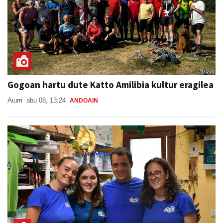
Gogoan hartu dute Katto Amilibia kultur eragilea
Aiurri
abu 08, 13:24
ANDOAIN