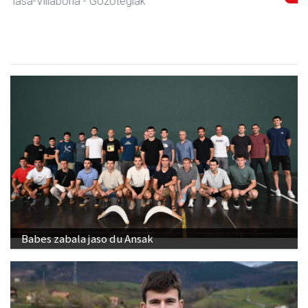
Amasa-Villabona
- Armategia
Babes zabala jaso du Ansak