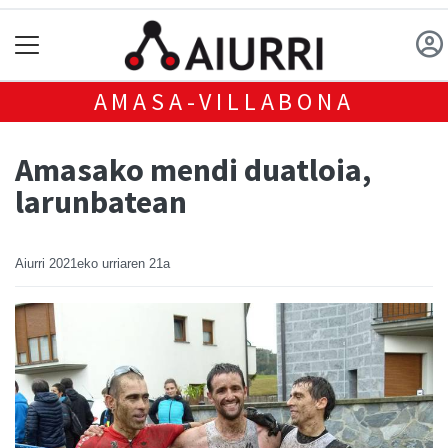
AMASA-VILLABONA
Amasako mendi duatloia,
larunbatean
Aiurri
2021eko urriaren 21a