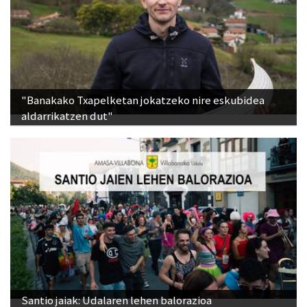
"Banakako Txapelketan jokatzeko nire eskubidea
aldarrikatzen dut"
Santio jaiak: Udalaren lehen balorazioa