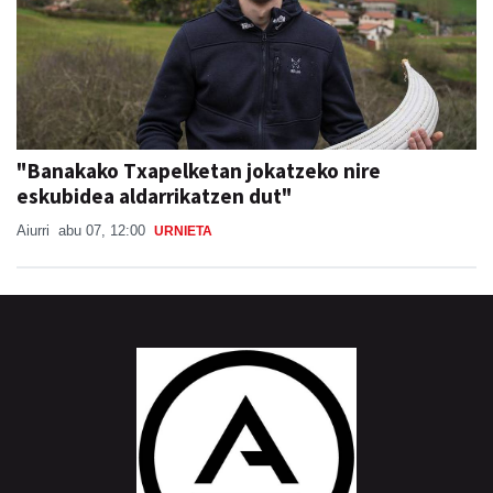
"Banakako Txapelketan jokatzeko nire
eskubidea aldarrikatzen dut"
Aiurri
abu 07, 12:00
URNIETA