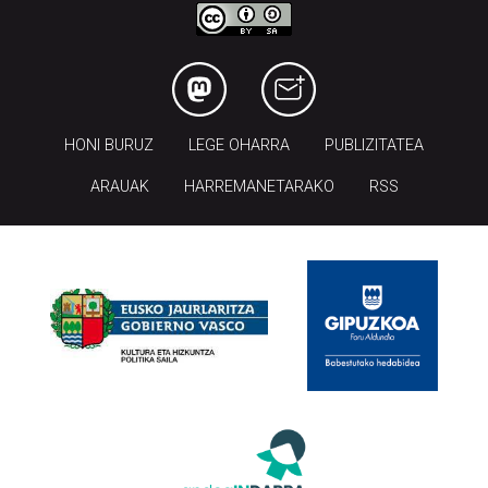
HONI BURUZ
LEGE OHARRA
PUBLIZITATEA
ARAUAK
HARREMANETARAKO
RSS