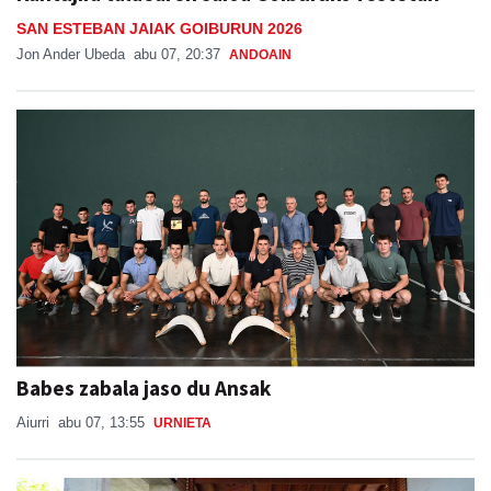
SAN ESTEBAN JAIAK GOIBURUN 2026
Jon Ander Ubeda
abu 07, 20:37
ANDOAIN
Babes zabala jaso du Ansak
Aiurri
abu 07, 13:55
URNIETA