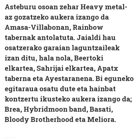
Asteburu osoan zehar Heavy metal-
az gozatzeko aukera izango da
Amasa-Villabonan, Rainbow
tabernak antolatuta. Jaialdi hau
osatzerako garaian laguntzaileak
izan ditu, hala nola, Beertoki
elkartea, Sahrijai elkartea, Apatx
taberna eta Ayestaranena. Bi eguneko
egitaraua osatu dute eta hainbat
kontzertu ikusteko aukera izango da;
Brea, Hybridmoon band, Basati,
Bloody Brotherhood eta Meliora.