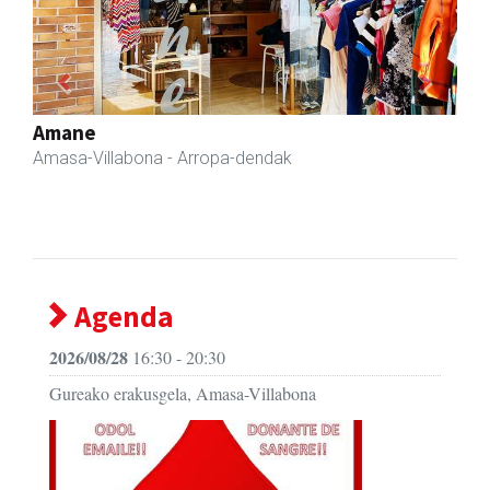
Previous
Next
Amasa kafetegia
Amasa-Villabona
- Gozotegiak
Agenda
2026/08/28
16:30 - 20:30
Gureako erakusgela, Amasa-Villabona