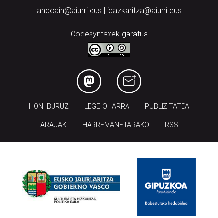
andoain@aiurri.eus | idazkaritza@aiurri.eus
Codesyntaxek garatua
HONI BURUZ
LEGE OHARRA
PUBLIZITATEA
ARAUAK
HARREMANETARAKO
RSS