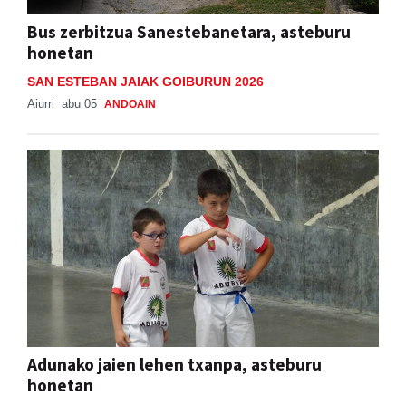
Bus zerbitzua Sanestebanetara, asteburu
honetan
SAN ESTEBAN JAIAK GOIBURUN 2026
Aiurri
abu 05
ANDOAIN
Adunako jaien lehen txanpa, asteburu
honetan