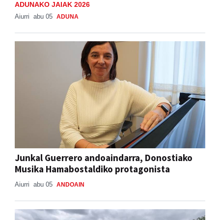
ADUNAKO JAIAK 2026
Aiurri
abu 05
ADUNA
Junkal Guerrero andoaindarra, Donostiako
Musika Hamabostaldiko protagonista
Aiurri
abu 05
ANDOAIN