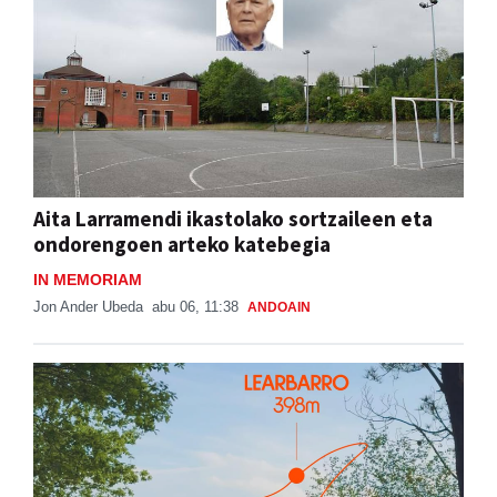
Aita Larramendi ikastolako sortzaileen eta
ondorengoen arteko katebegia
IN MEMORIAM
Jon Ander Ubeda
abu 06, 11:38
ANDOAIN