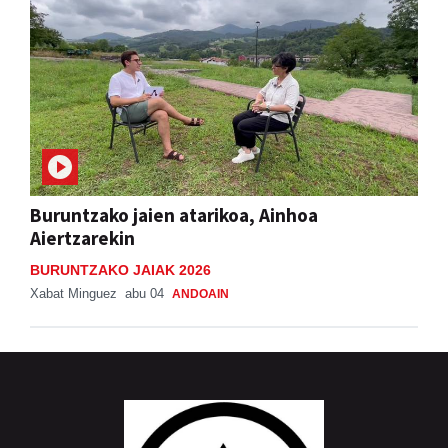
Buruntzako jaien atarikoa, Ainhoa
Aiertzarekin
BURUNTZAKO JAIAK 2026
Xabat Minguez
abu 04
ANDOAIN