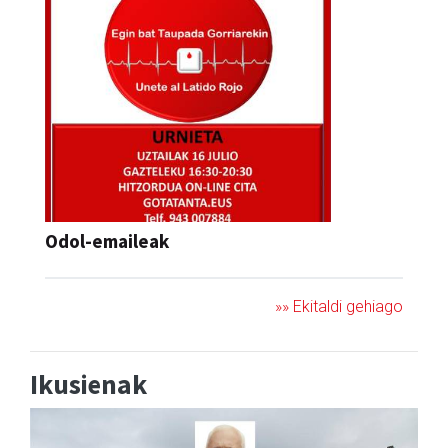
Odol-emaileak
»» Ekitaldi gehiago
Ikusienak