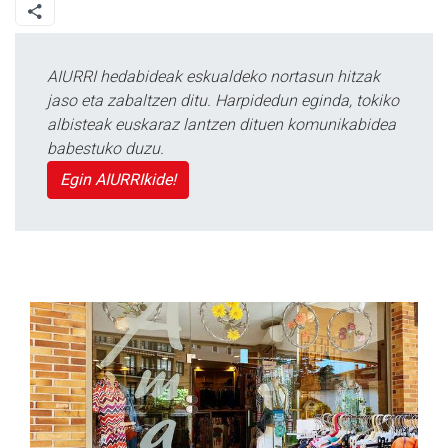
AIURRI hedabideak eskualdeko nortasun hitzak
jaso eta zabaltzen ditu. Harpidedun eginda, tokiko
albisteak euskaraz lantzen dituen komunikabidea
babestuko duzu.
Egin AIURRIkide!