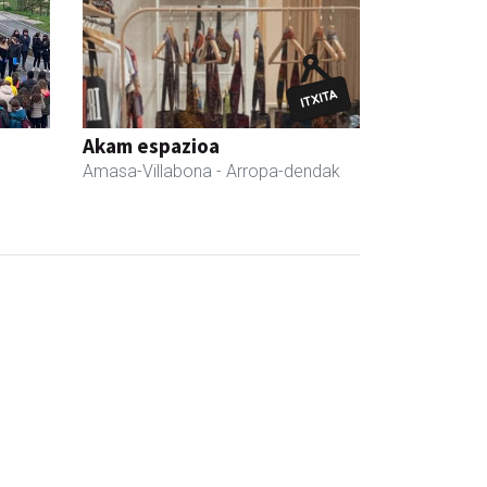
Akam espazioa
Amasa-Villabona
- Arropa-dendak