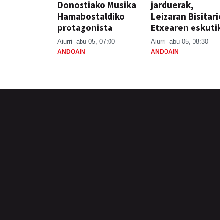
Donostiako Musika
jarduerak,
Hamabostaldiko
Leizaran Bisitar
protagonista
Etxearen eskuti
Aiurri
abu 05, 07:00
Aiurri
abu 05, 08:30
ANDOAIN
ANDOAIN