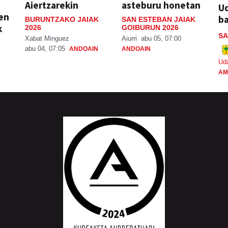
Aiertzarekin
asteburu honetan
Ud
ien
ba
BURUNTZAKO JAIAK
SAN ESTEBAN JAIAK
k
2026
GOIBURUN 2026
SA
Xabat Minguez
Aiurri
abu 05, 07:00
abu 04, 07:05
ANDOAIN
ANDOAIN
Ud
AM