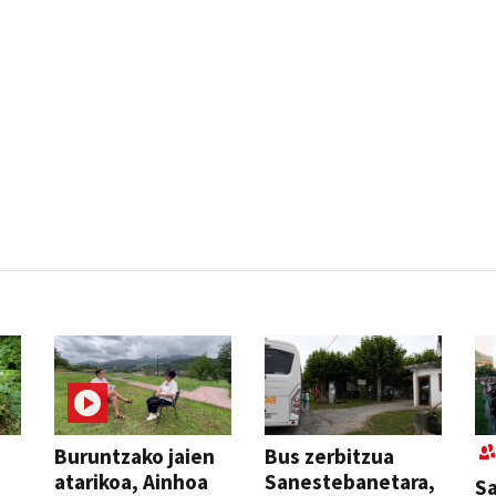
Buruntzako jaien
Bus zerbitzua
atarikoa, Ainhoa
Sanestebanetara,
Sa