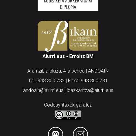
Aiurri.eus - Erroitz BM
Arantzibia plaza, 4-5 behea | ANDOAIN
Tel.: 943 300 732 | Faxa: 943 300 731
andoain@aiurri.eus | idazkaritza@aiurri.eus
Codesyntaxek garatua