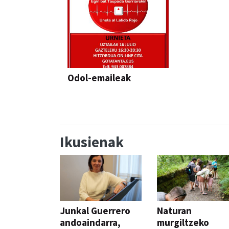
Odol-emaileak
Ikusienak
Junkal Guerrero
Naturan
andoaindarra,
murgiltzeko