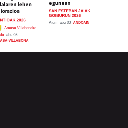
egunean
alaren lehen
lorazioa
SAN ESTEBAN JAIAK
GOIBURUN 2026
NTIOAK 2026
Aiurri
abu 03
ANDOAIN
Amasa-Villabonako
ala
abu 05
ASA-VILLABONA