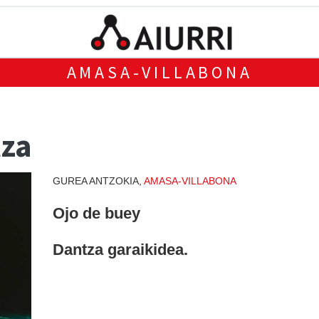
AMASA-VILLABONA
tza
GUREA ANTZOKIA,
AMASA-VILLABONA
Ojo de buey
Dantza garaikidea.