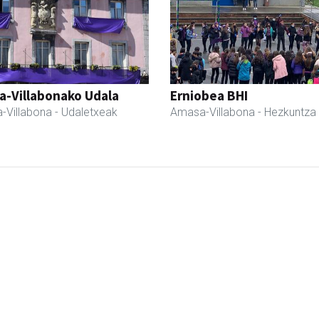
a-Villabonako Udala
Erniobea BHI
-Villabona
- Udaletxeak
Amasa-Villabona
- Hezkuntza