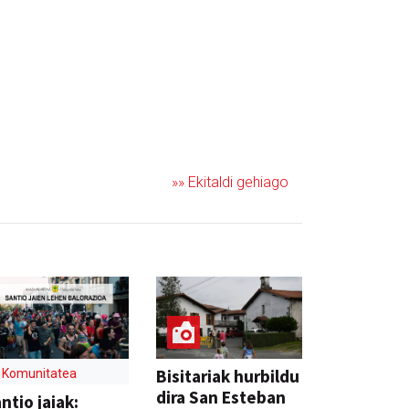
»» Ekitaldi gehiago
Bisitariak hurbildu
Komunitatea
dira San Esteban
ntio jaiak: