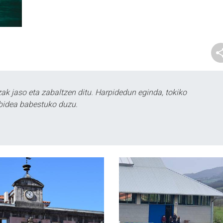
k jaso eta zabaltzen ditu. Harpidedun eginda, tokiko
bidea babestuko duzu.