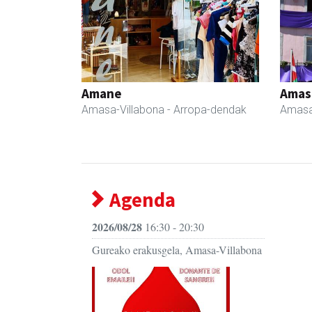
Amane
Amas
Amasa-Villabona
- Arropa-dendak
Amasa
Agenda
2026/08/28
16:30 - 20:30
Gureako erakusgela, Amasa-Villabona