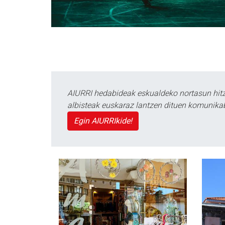
AIURRI hedabideak eskualdeko nortasun hitza
albisteak euskaraz lantzen dituen komunika
Egin AIURRIkide!