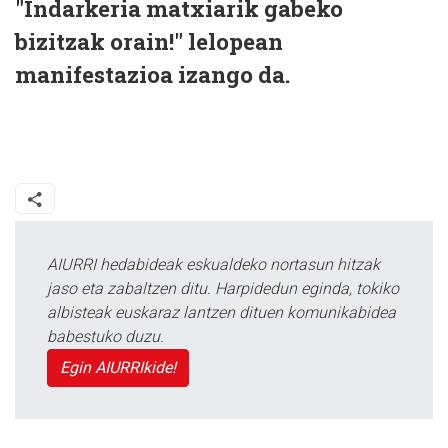
"Indarkeria matxiarik gabeko
bizitzak orain!" lelopean
manifestazioa izango da.
AIURRI hedabideak eskualdeko nortasun hitzak
jaso eta zabaltzen ditu. Harpidedun eginda, tokiko
albisteak euskaraz lantzen dituen komunikabidea
babestuko duzu.
Egin AIURRIkide!