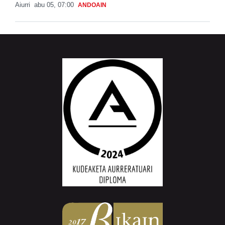
Aiurri
abu 05, 07:00
ANDOAIN