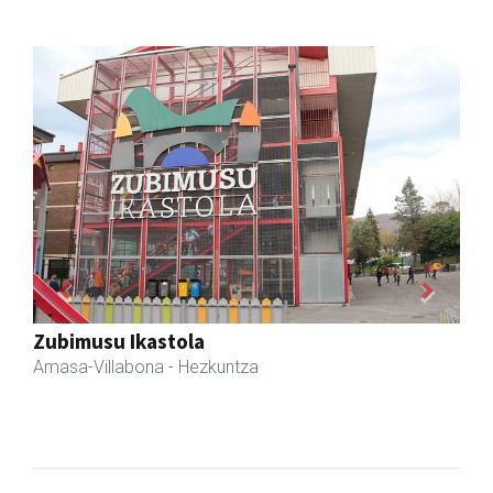
Previous
Next
Akam espazioa
Amasa-Villabona
- Arropa-dendak