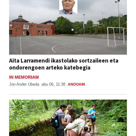
Aita Larramendi ikastolako sortzaileen eta
ondorengoen arteko katebegia
IN MEMORIAM
Jon Ander Ubeda
abu 06, 11:38
ANDOAIN