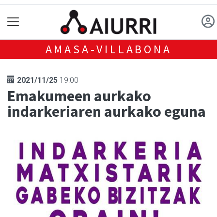
AMASA-VILLABONA
2021/11/25
19:00
Emakumeen aurkako
indarkeriaren aurkako eguna