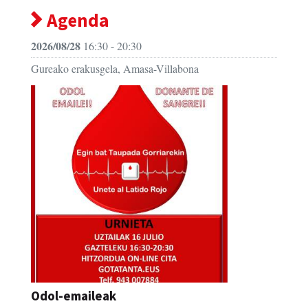
Agenda
2026/08/28
16:30 - 20:30
Gureako erakusgela, Amasa-Villabona
Odol-emaileak