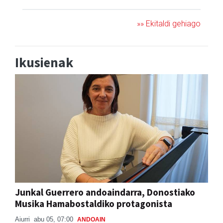
»» Ekitaldi gehiago
Ikusienak
Junkal Guerrero andoaindarra, Donostiako
Musika Hamabostaldiko protagonista
Aiurri
abu 05, 07:00
ANDOAIN