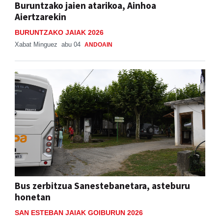
Buruntzako jaien atarikoa, Ainhoa
Aiertzarekin
BURUNTZAKO JAIAK 2026
Xabat Minguez
abu 04
ANDOAIN
Bus zerbitzua Sanestebanetara, asteburu
honetan
SAN ESTEBAN JAIAK GOIBURUN 2026