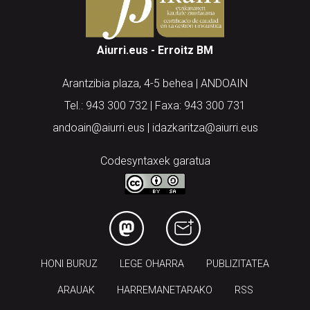
Aiurri.eus - Erroitz BM
Arantzibia plaza, 4-5 behea | ANDOAIN
Tel.: 943 300 732 | Faxa: 943 300 731
andoain@aiurri.eus | idazkaritza@aiurri.eus
Codesyntaxek garatua
HONI BURUZ
LEGE OHARRA
PUBLIZITATEA
ARAUAK
HARREMANETARAKO
RSS