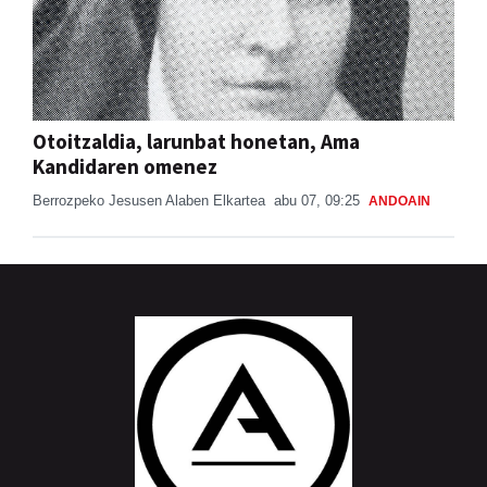
Otoitzaldia, larunbat honetan, Ama
Kandidaren omenez
Berrozpeko Jesusen Alaben Elkartea
abu 07, 09:25
ANDOAIN