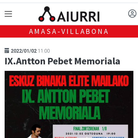
AMASA-VILLABONA
2022/01/02
11:00
IX.Antton Pebet Memoriala