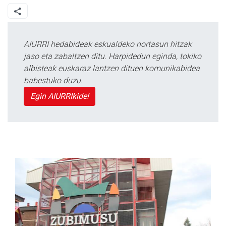
AIURRI hedabideak eskualdeko nortasun hitzak
jaso eta zabaltzen ditu. Harpidedun eginda, tokiko
albisteak euskaraz lantzen dituen komunikabidea
babestuko duzu.
Egin AIURRIkide!