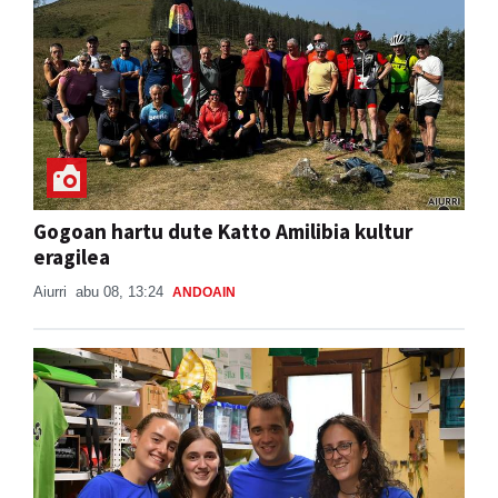
Gogoan hartu dute Katto Amilibia kultur
eragilea
Aiurri
abu 08, 13:24
ANDOAIN