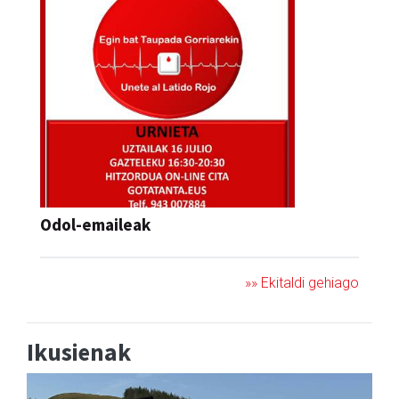
Odol-emaileak
»» Ekitaldi gehiago
Ikusienak