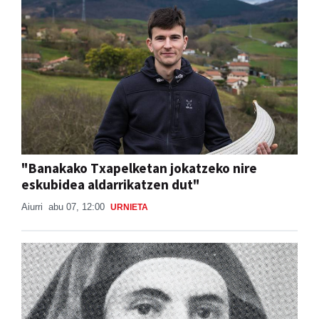
"Banakako Txapelketan jokatzeko nire
eskubidea aldarrikatzen dut"
Aiurri
abu 07, 12:00
URNIETA