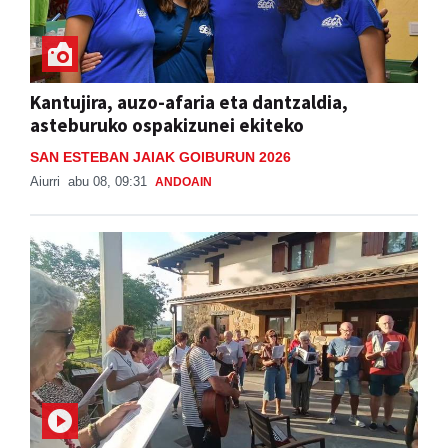
Kantujira, auzo-afaria eta dantzaldia,
asteburuko ospakizunei ekiteko
SAN ESTEBAN JAIAK GOIBURUN 2026
Aiurri
abu 08, 09:31
ANDOAIN