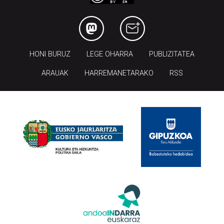
HONI BURUZ
LEGE OHARRA
PUBLIZITATEA
ARAUAK
HARREMANETARAKO
RSS