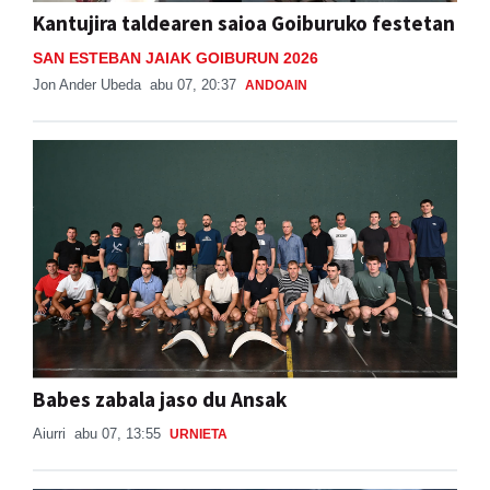
Kantujira taldearen saioa Goiburuko festetan
SAN ESTEBAN JAIAK GOIBURUN 2026
Jon Ander Ubeda
abu 07, 20:37
ANDOAIN
Babes zabala jaso du Ansak
Aiurri
abu 07, 13:55
URNIETA