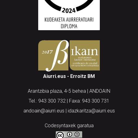
Aiurri.eus - Erroitz BM
Arantzibia plaza, 4-5 behea | ANDOAIN
Tel.: 943 300 732 | Faxa: 943 300 731
andoain@aiurri.eus | idazkaritza@aiurri.eus
Codesyntaxek garatua