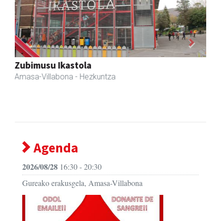
Previous
Next
Akam espazioa
Amasa-Villabona
- Arropa-dendak
Agenda
2026/08/28
16:30 - 20:30
Gureako erakusgela, Amasa-Villabona