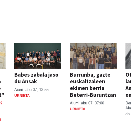
Babes zabala jaso
Burrunba, gazte
Ot
n
du Ansak
euskaltzaleen
la
e
ekimen berria
A
Aiurri
abu 07, 13:55
t"
Beterri-Buruntzan
o
URNIETA
K
Aiurri
abu 07, 07:00
Be
Ala
URNIETA
abu
N