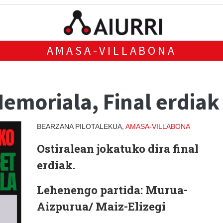
AMASA-VILLABONA
emoriala, Final erdiak
BEARZANA PILOTALEKUA,
AMASA-VILLABONA
Ostiralean jokatuko dira final
erdiak.
Lehenengo partida: Murua-
Aizpurua/ Maiz-Elizegi