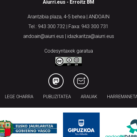
Aiurri.eus - Erroitz BM
Arantzibia plaza, 4-5 behea | ANDOAIN
Tel.: 943 300 732 | Faxa: 943 300 731
andoain@aiurri.eus | idazkaritza@aiurri.eus
Codesyntaxek garatua
LEGE OHARRA
PUBLIZITATEA
ARAUAK
HARREMANET