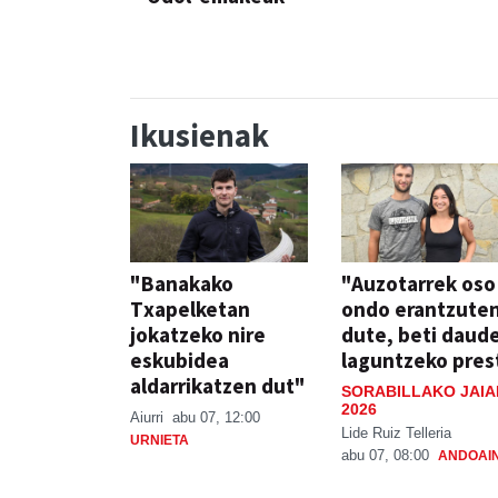
Ikusienak
"Banakako
"Auzotarrek oso
Txapelketan
ondo erantzute
jokatzeko nire
dute, beti daud
eskubidea
laguntzeko pres
aldarrikatzen dut"
SORABILLAKO JAIA
2026
Aiurri
abu 07, 12:00
Lide Ruiz Telleria
URNIETA
abu 07, 08:00
ANDOAI