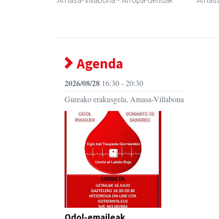
Amasa-Villabona
- Arropa-dendak
Amasa
Agenda
2026/08/28
16:30 - 20:30
Gureako erakusgela, Amasa-Villabona
Odol-emaileak