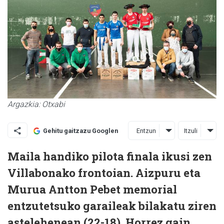
Argazkia: Otxabi
Entzun
Itzuli
Gehitu gaitzazu Googlen
Maila handiko pilota finala ikusi zen
Villabonako frontoian. Aizpuru eta
Murua Antton Pebet memorial
entzutetsuko garaileak bilakatu ziren
astelehenean (22-18). Horrez gain,