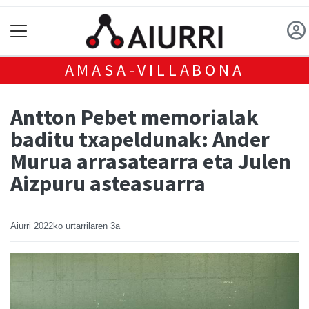
AMASA-VILLABONA
Antton Pebet memorialak
baditu txapeldunak: Ander
Murua arrasatearra eta Julen
Aizpuru asteasuarra
Aiurri
2022ko urtarrilaren 3a