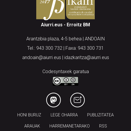
Aiurri.eus - Erroitz BM
Arantzibia plaza, 4-5 behea | ANDOAIN
Tel.: 943 300 732 | Faxa: 943 300 731
andoain@aiurri.eus | idazkaritza@aiurri.eus
Codesyntaxek garatua
HONI BURUZ
LEGE OHARRA
PUBLIZITATEA
ARAUAK
HARREMANETARAKO
RSS