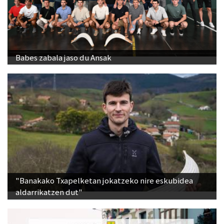
Babes zabala jaso du Ansak
"Banakako Txapelketan jokatzeko nire eskubidea
aldarrikatzen dut"