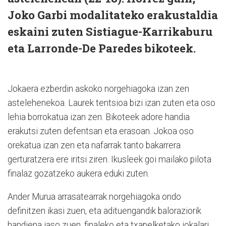
Joko Garbi modalitateko erakustaldia
eskaini zuten Sistiague-Karrikaburu
eta Larronde-De Paredes bikoteek.
Jokaera ezberdin askoko norgehiagoka izan zen
astelehenekoa. Laurek tentsioa bizi izan zuten eta oso
lehia borrokatua izan zen. Bikoteek adore handia
erakutsi zuten defentsan eta erasoan. Jokoa oso
orekatua izan zen eta nafarrak tanto bakarrera
gerturatzera ere iritsi ziren. Ikusleek goi mailako pilota
finalaz gozatzeko aukera eduki zuten.
Ander Murua arrasatearrak norgehiagoka ondo
definitzen ikasi zuen, eta adituengandik baloraziorik
handiena jaso zuen, finaleko eta txapelketako jokalari