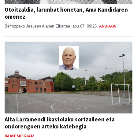
Otoitzaldia, larunbat honetan, Ama Kandidaren
omenez
Berrozpeko Jesusen Alaben Elkartea
abu 07, 09:25
ANDOAIN
Aita Larramendi ikastolako sortzaileen eta
ondorengoen arteko katebegia
IN MEMORIAM