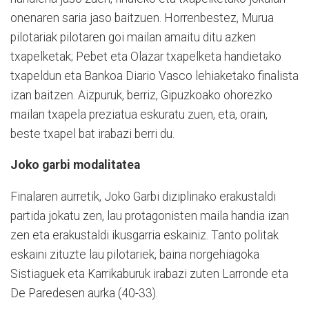
onenaren saria jaso baitzuen. Horrenbestez, Murua
pilotariak pilotaren goi mailan amaitu ditu azken
txapelketak; Pebet eta Olazar txapelketa handietako
txapeldun eta Bankoa Diario Vasco lehiaketako finalista
izan baitzen. Aizpuruk, berriz, Gipuzkoako ohorezko
mailan txapela preziatua eskuratu zuen, eta, orain,
beste txapel bat irabazi berri du.
Joko garbi modalitatea
Finalaren aurretik, Joko Garbi diziplinako erakustaldi
partida jokatu zen, lau protagonisten maila handia izan
zen eta erakustaldi ikusgarria eskainiz. Tanto politak
eskaini zituzte lau pilotariek, baina norgehiagoka
Sistiaguek eta Karrikaburuk irabazi zuten Larronde eta
De Paredesen aurka (40-33).