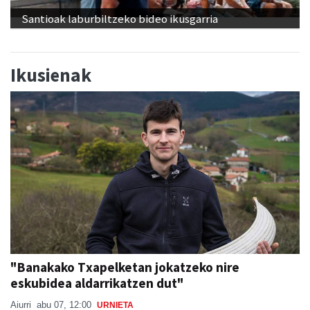
Santioak laburbiltzeko bideo ikusgarria
Ikusienak
"Banakako Txapelketan jokatzeko nire
eskubidea aldarrikatzen dut"
Aiurri
abu 07, 12:00
URNIETA