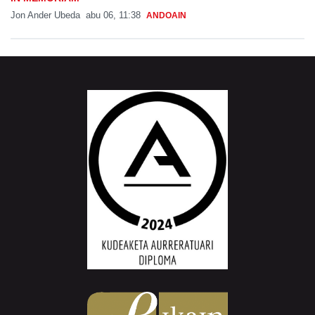
Jon Ander Ubeda
abu 06, 11:38
ANDOAIN