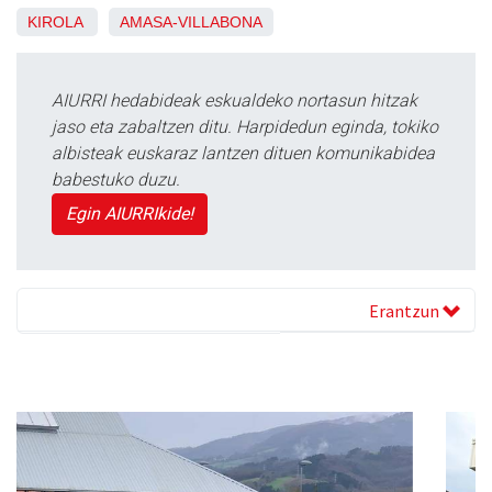
KIROLA
AMASA-VILLABONA
AIURRI hedabideak eskualdeko nortasun hitzak
jaso eta zabaltzen ditu. Harpidedun eginda, tokiko
albisteak euskaraz lantzen dituen komunikabidea
babestuko duzu.
Egin AIURRIkide!
Erantzun