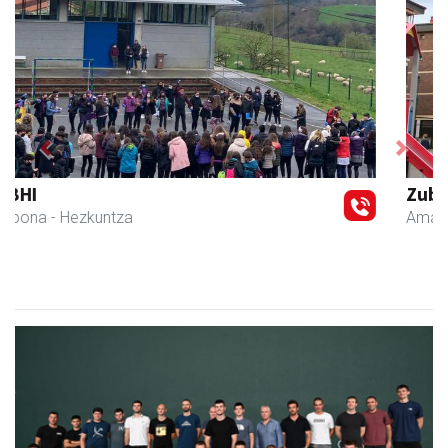
Previous
Next
Zubimusu Ikastola
Amasa-Villabona
- Hezkuntza