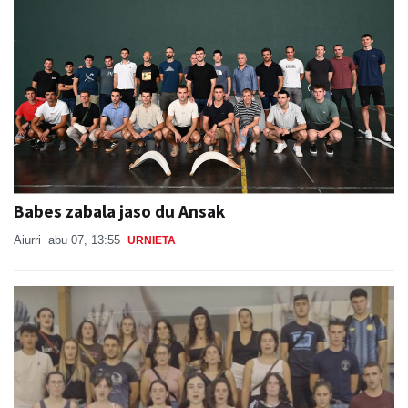
Babes zabala jaso du Ansak
Aiurri
abu 07, 13:55
URNIETA