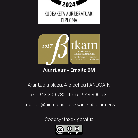
Aiurri.eus - Erroitz BM
Arantzibia plaza, 4-5 behea | ANDOAIN
Tel.: 943 300 732 | Faxa: 943 300 731
andoain@aiurri.eus | idazkaritza@aiurri.eus
Codesyntaxek garatua