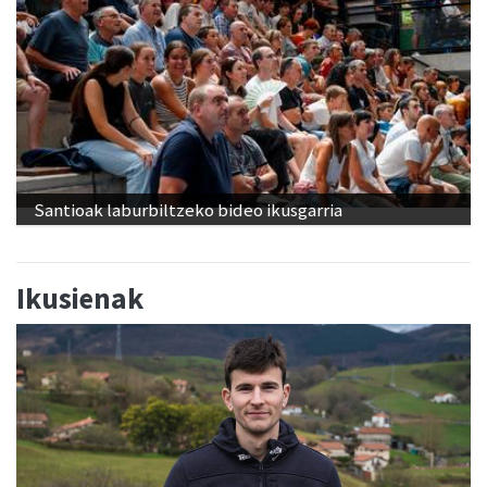
Santioak laburbiltzeko bideo ikusgarria
Ikusienak