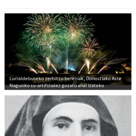
Lurraldebuseko zerbitzu bereziak, Donostiako Aste
Nagusiko su-artifizialez gozatu ahal izateko