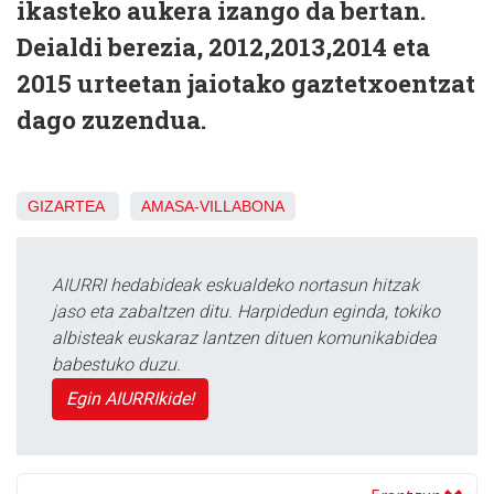
ikasteko aukera izango da bertan.
Deialdi berezia, 2012,2013,2014 eta
2015 urteetan jaiotako gaztetxoentzat
dago zuzendua.
GIZARTEA
AMASA-VILLABONA
AIURRI hedabideak eskualdeko nortasun hitzak
jaso eta zabaltzen ditu. Harpidedun eginda, tokiko
albisteak euskaraz lantzen dituen komunikabidea
babestuko duzu.
Egin AIURRIkide!