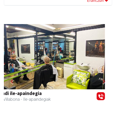
Erantzun
Previous
Next
Zubimusu Ikastola
Amasa-Villabona
- Hezkuntza