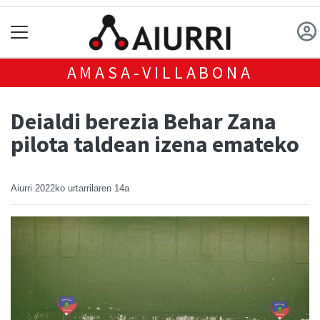
AMASA-VILLABONA
Deialdi berezia Behar Zana
pilota taldean izena emateko
Aiurri
2022ko urtarrilaren 14a