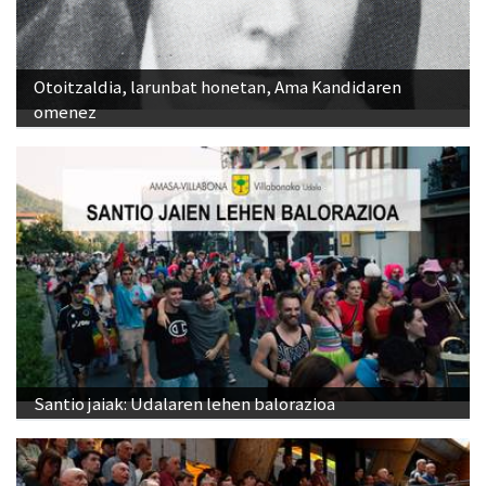
Otoitzaldia, larunbat honetan, Ama Kandidaren
omenez
Santio jaiak: Udalaren lehen balorazioa