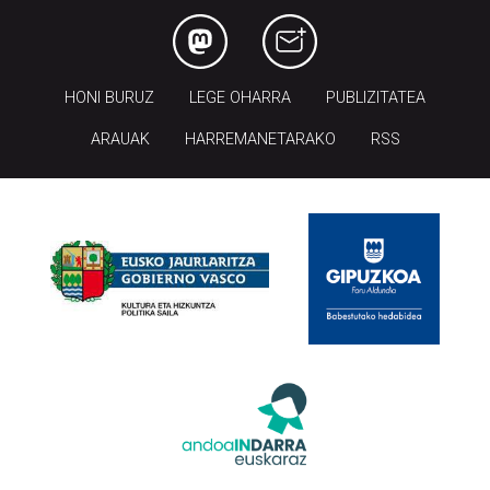
HONI BURUZ
LEGE OHARRA
PUBLIZITATEA
ARAUAK
HARREMANETARAKO
RSS