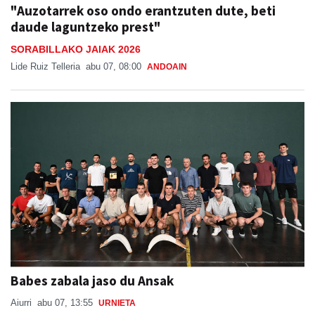
"Auzotarrek oso ondo erantzuten dute, beti
daude laguntzeko prest"
SORABILLAKO JAIAK 2026
Lide Ruiz Telleria
abu 07, 08:00
ANDOAIN
Babes zabala jaso du Ansak
Aiurri
abu 07, 13:55
URNIETA