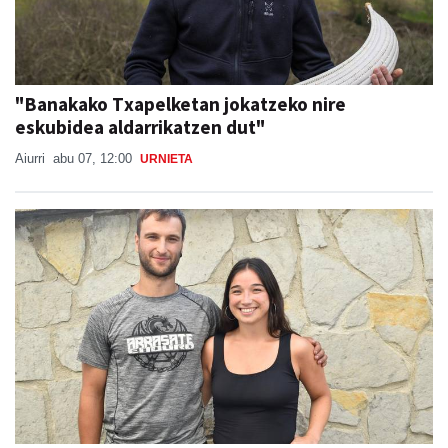
"Banakako Txapelketan jokatzeko nire
eskubidea aldarrikatzen dut"
Aiurri
abu 07, 12:00
URNIETA