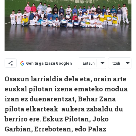
Entzun
Itzuli
Gehitu gaitzazu Googlen
Osasun larrialdia dela eta, orain arte
euskal pilotan izena emateko modua
izan ez duenarentzat, Behar Zana
pilota elkarteak aukera zabaldu du
berriro ere. Eskuz Pilotan, Joko
Garbian, Errebotean, edo Palaz