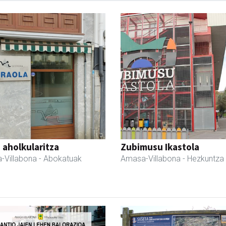
a aholkularitza
Zubimusu Ikastola
-Villabona
- Abokatuak
Amasa-Villabona
- Hezkuntza