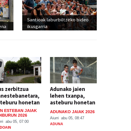
Santioak laburbiltzeko bideo
ena
ikusgarria
s zerbitzua
Adunako jaien
anestebanetara,
lehen txanpa,
steburu honetan
asteburu honetan
N ESTEBAN JAIAK
ADUNAKO JAIAK 2026
IBURUN 2026
Aiurri
abu 05, 08:47
rri
abu 05, 07:00
ADUNA
DOAIN