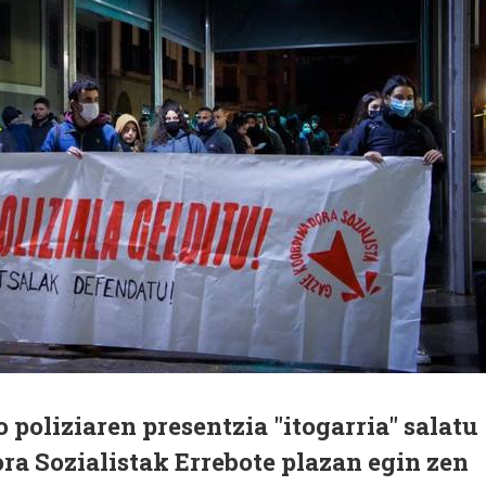
poliziaren presentzia "itogarria" salatu
a Sozialistak Errebote plazan egin zen