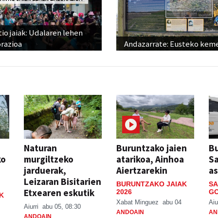
io jaiak: Udalaren lehen
razioa
Andazarrate: Eusteko kem
Naturan
Buruntzako jaien
Bu
ko
murgiltzeko
atarikoa, Ainhoa
S
jarduerak,
Aiertzarekin
a
Leizaran Bisitarien
BURUNTZAKO JAIAK
SA
Etxearen eskutik
2026
GO
K
Xabat Minguez
abu 04
Aiu
Aiurri
abu 05, 08:30
ANDOAIN
AN
ANDOAIN