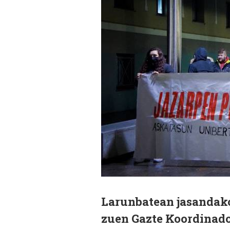
Larunbatean jasandako 
zuen Gazte Koordinador