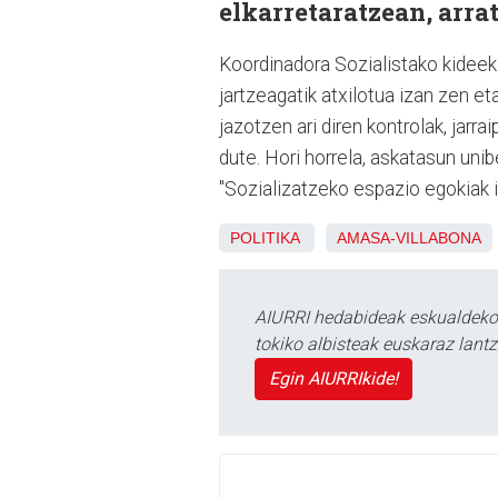
elkarretaratzean, arra
Koordinadora Sozialistako kideek
jartzeagatik atxilotua izan zen e
jazotzen ari diren kontrolak, jarra
dute. Hori horrela, askatasun uni
"Sozializatzeko espazio egokiak
POLITIKA
AMASA-VILLABONA
AIURRI hedabideak eskualdeko n
tokiko albisteak euskaraz lan
Egin AIURRIkide!