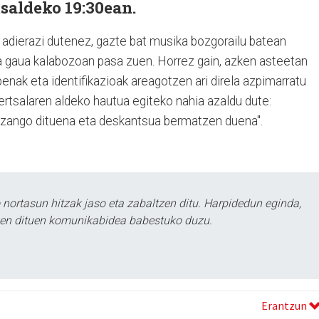
tsaldeko 19:30ean.
 adierazi dutenez, gazte bat musika bozgorailu batean
ta gaua kalabozoan pasa zuen. Horrez gain, azken asteetan
ipenak eta identifikazioak areagotzen ari direla azpimarratu
bertsalaren aldeko hautua egiteko nahia azaldu dute:
 izango dituena eta deskantsua bermatzen duena".
ortasun hitzak jaso eta zabaltzen ditu. Harpidedun eginda,
tzen dituen komunikabidea babestuko duzu.
Erantzun