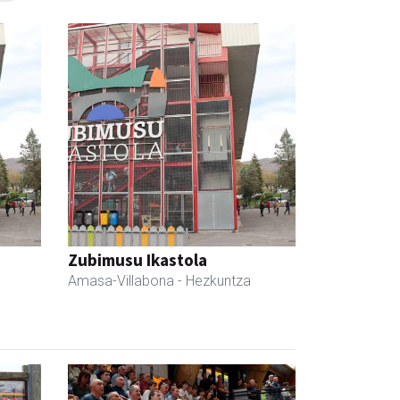
Zubimusu Ikastola
Amasa-Villabona
- Hezkuntza