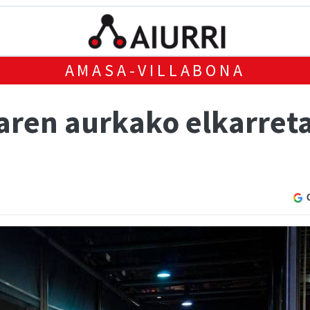
AMASA-VILLABONA
laren aurkako elkarret