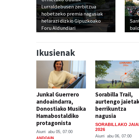
Lurraldebusen zerbitzua
hobetzeko premia nagusiak
helarazi dizkio Gipuzkoako
Sant
Foru Aldundiari
balo
Ikusienak
Junkal Guerrero
Sorabilla Trail,
andoaindarra,
aurtengo jaieta
Donostiako Musika
berrikuntza
Hamabostaldiko
nagusia
protagonista
SORABILLAKO JAIA
2026
Aiurri
abu 05, 07:00
Aiurri
abu 06, 07:00
ANDOAIN