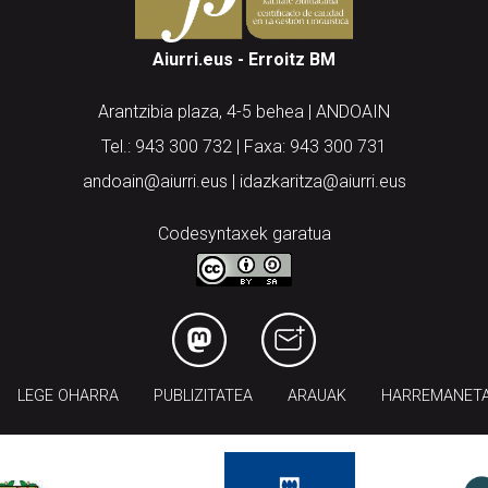
Aiurri.eus - Erroitz BM
Arantzibia plaza, 4-5 behea | ANDOAIN
Tel.: 943 300 732 | Faxa: 943 300 731
andoain@aiurri.eus | idazkaritza@aiurri.eus
Codesyntaxek garatua
LEGE OHARRA
PUBLIZITATEA
ARAUAK
HARREMANET