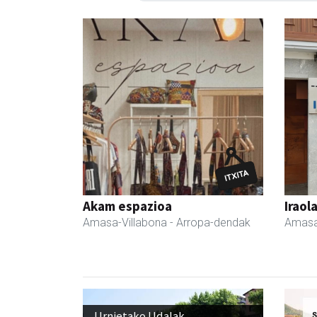
Akam espazioa
Iraol
Amasa-Villabona
- Arropa-dendak
Amasa
Urnietako Udalak