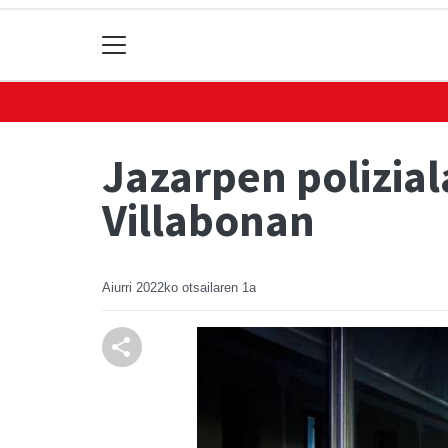
Jazarpen polizia
Villabonan
Aiurri
2022ko otsailaren 1a