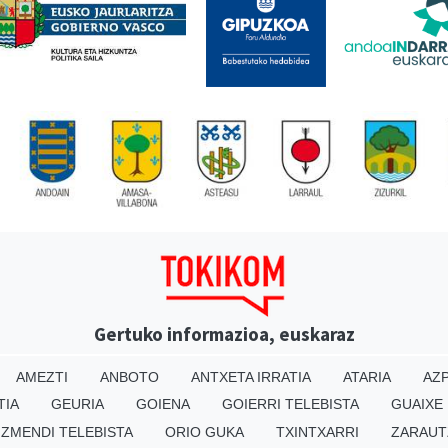
Gertuko informazioa, euskaraz
AMEZTI
ANBOTO
ANTXETA IRRATIA
ATARIA
AZP
TIA
GEURIA
GOIENA
GOIERRI TELEBISTA
GUAIXE
IZMENDI TELEBISTA
ORIO GUKA
TXINTXARRI
ZARAUT