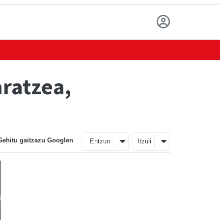
aratzea,
Gehitu gaitzazu Googlen
Entzun
Itzuli