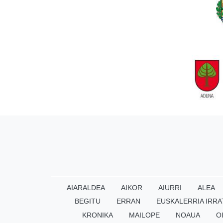
AIARALDEA
AIKOR
AIURRI
ALEA
BEGITU
ERRAN
EUSKALERRIA IRRA
KRONIKA
MAILOPE
NOAUA
O