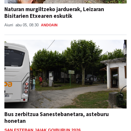
Naturan murgiltzeko jarduerak, Leizaran
Bisitarien Etxearen eskutik
Aiurri
abu 05, 08:30
ANDOAIN
Bus zerbitzua Sanestebanetara, asteburu
honetan
SAN ESTEBAN JAIAK GOIBURUN 2026