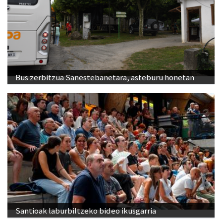
Bus zerbitzua Sanestebanetara, asteburu honetan
Santioak laburbiltzeko bideo ikusgarria