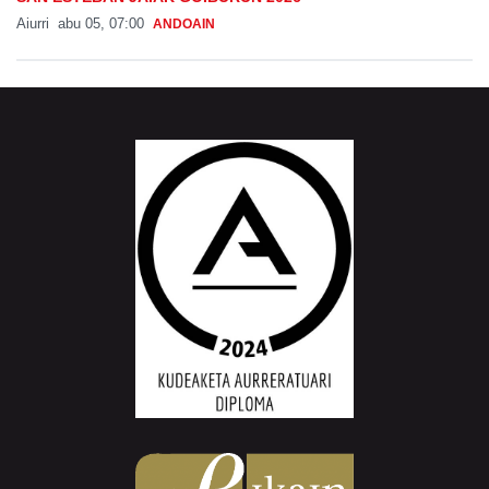
Aiurri
abu 05, 07:00
ANDOAIN