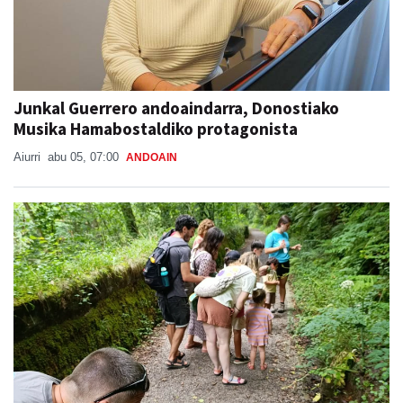
Junkal Guerrero andoaindarra, Donostiako
Musika Hamabostaldiko protagonista
Aiurri
abu 05, 07:00
ANDOAIN