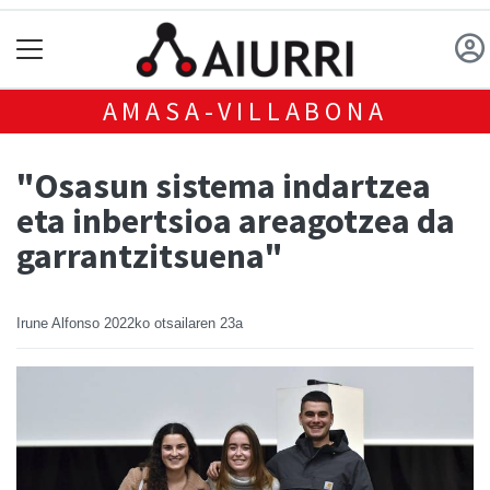
AMASA-VILLABONA
"Osasun sistema indartzea
eta inbertsioa areagotzea da
garrantzitsuena"
Irune Alfonso
2022ko otsailaren 23a