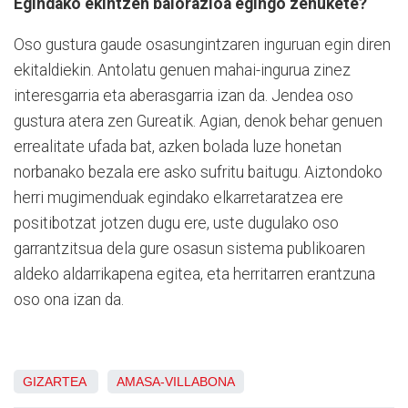
Egindako ekintzen balorazioa egingo zenukete?
Oso gustura gaude osasungintzaren inguruan egin diren
ekitaldiekin. Antolatu genuen mahai-ingurua zinez
interesgarria eta aberasgarria izan da. Jendea oso
gustura atera zen Gureatik. Agian, denok behar genuen
errealitate ufada bat, azken bolada luze honetan
norbanako bezala ere asko sufritu baitugu. Aiztondoko
herri mugimenduak egindako elkarretaratzea ere
positibotzat jotzen dugu ere, uste dugulako oso
garrantzitsua dela gure osasun sistema publikoaren
aldeko aldarrikapena egitea, eta herritarren erantzuna
oso ona izan da.
GIZARTEA
AMASA-VILLABONA