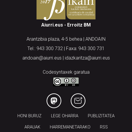
Aiurri.eus - Erroitz BM
Arantzibia plaza, 4-5 behea | ANDOAIN
Tel.: 943 300 732 | Faxa: 943 300 731
andoain@aiurri.eus | idazkaritza@aiurri.eus
Codesyntaxek garatua
HONI BURUZ
LEGE OHARRA
PUBLIZITATEA
ARAUAK
HARREMANETARAKO
RSS