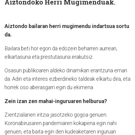
Aiztondoko Herri Mugimenduak.
Aiztondo bailaran herri mugimendu indartsua sortu
da.
Bailara beti hor egon da edozein beharren aurrean,
elkartasuna eta prestutasuna erakutsiz.
Osasun publikoaren aldeko dinamikan erantzuna eman
da. Adin eta interes ezberdineko taldeak elkartu dira, eta
horrek oso aberasgarri egin du ekimena.
Zein izan zen mahai-inguruaren helburua?
Zientzialarien iritzia jasotzeko gogoa genuen.
Koronabirusaren pandemiaren kokapena egin nahi
genuen, eta baita egin den kudeaketaren inguruan