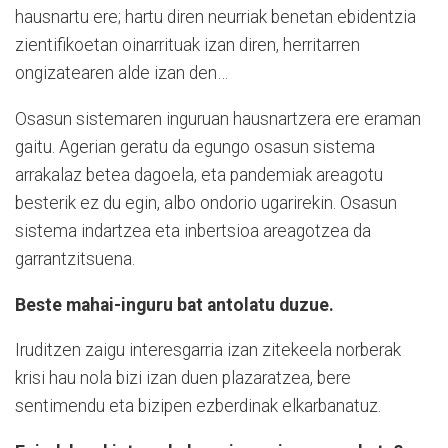
hausnartu ere; hartu diren neurriak benetan ebidentzia
zientifikoetan oinarrituak izan diren, herritarren
ongizatearen alde izan den…
Osasun sistemaren inguruan hausnartzera ere eraman
gaitu. Agerian geratu da egungo osasun sistema
arrakalaz betea dagoela, eta pandemiak areagotu
besterik ez du egin, albo ondorio ugarirekin. Osasun
sistema indartzea eta inbertsioa areagotzea da
garrantzitsuena.
Beste mahai-inguru bat antolatu duzue.
Iruditzen zaigu interesgarria izan zitekeela norberak
krisi hau nola bizi izan duen plazaratzea, bere
sentimendu eta bizipen ezberdinak elkarbanatuz.