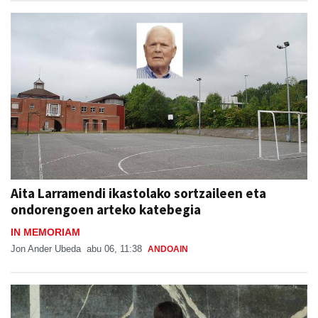
Aita Larramendi ikastolako sortzaileen eta
ondorengoen arteko katebegia
IN MEMORIAM
Jon Ander Ubeda
abu 06, 11:38
ANDOAIN