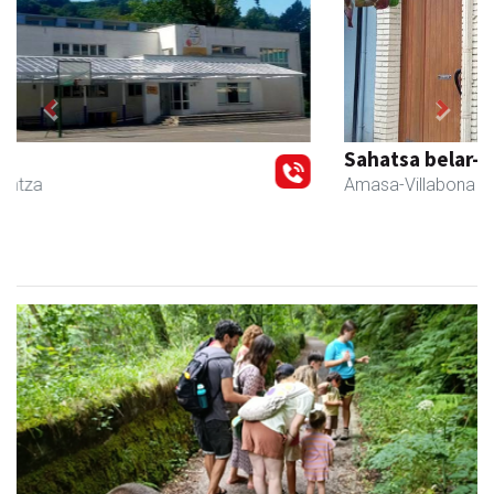
Previous
Next
Sahatsa belar-denda eta dietetika zentrua
Amasa-Villabona
- Belar-denda