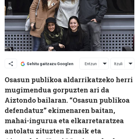
Entzun
Itzuli
Gehitu gaitzazu Googlen
Osasun publikoa aldarrikatzeko herri
mugimendua gorpuzten ari da
Aiztondo bailaran. “Osasun publikoa
defendatuz” ekimenaren baitan,
mahai-ingurua eta elkarretaratzea
antolatu zituzten Ernaik eta