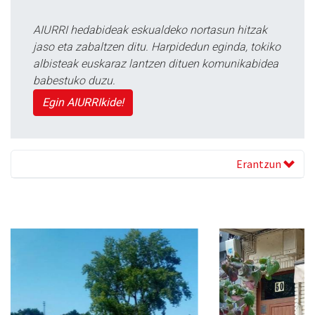
AIURRI hedabideak eskualdeko nortasun hitzak
jaso eta zabaltzen ditu. Harpidedun eginda, tokiko
albisteak euskaraz lantzen dituen komunikabidea
babestuko duzu.
Egin AIURRIkide!
Erantzun