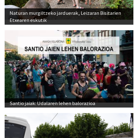
Naturan murgiltzeko jarduerak, Leizaran Bisitarien
Etxearen eskutik
Santio jaiak: Udalaren lehen balorazioa