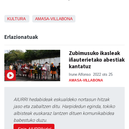
KULTURA
AMASA-VILLABONA
Erlazionatuak
Zubimusuko ikasleak
iñauterietako abestiak
kantatuz
Irune Alfonso
2022 ots 25
AMASA-VILLABONA
AIURRI hedabideak eskualdeko nortasun hitzak
jaso eta zabaltzen ditu. Harpidedun eginda, tokiko
albisteak euskaraz lantzen dituen komunikabidea
babestuko duzu.