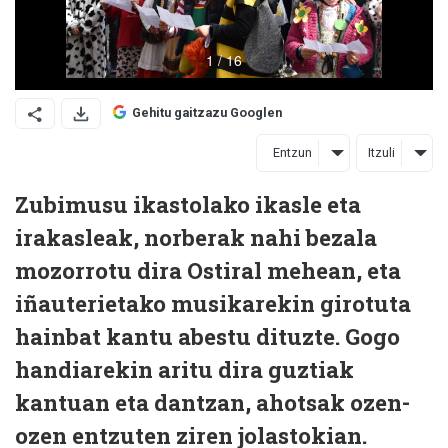
Gehitu gaitzazu Googlen
Entzun
Itzuli
Zubimusu ikastolako ikasle eta
irakasleak, norberak nahi bezala
mozorrotu dira Ostiral mehean, eta
iñauterietako musikarekin girotuta
hainbat kantu abestu dituzte. Gogo
handiarekin aritu dira guztiak
kantuan eta dantzan, ahotsak ozen-
ozen entzuten ziren jolastokian.