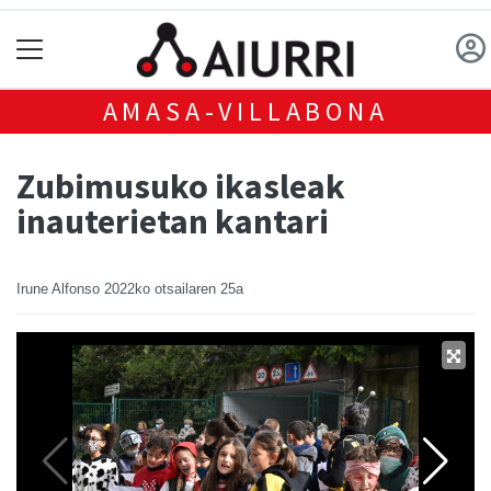
AMASA-VILLABONA
Zubimusuko ikasleak
inauterietan kantari
Irune Alfonso
2022ko otsailaren 25a