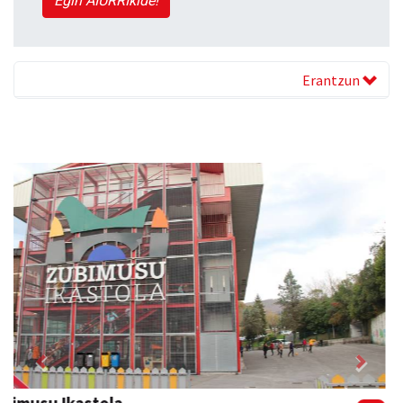
Egin AIURRIkide!
Erantzun
Previous
Next