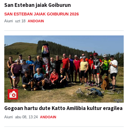
San Esteban jaiak Goiburun
SAN ESTEBAN JAIAK GOIBURUN 2026
Aiurri
uzt 18
ANDOAIN
Gogoan hartu dute Katto Amilibia kultur eragilea
Aiurri
abu 08, 13:24
ANDOAIN