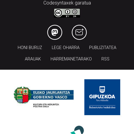
Codesyntaxek garatua
HONI BURUZ
LEGE OHARRA
PUBLIZITATEA
ARAUAK
HARREMANETARAKO
RSS