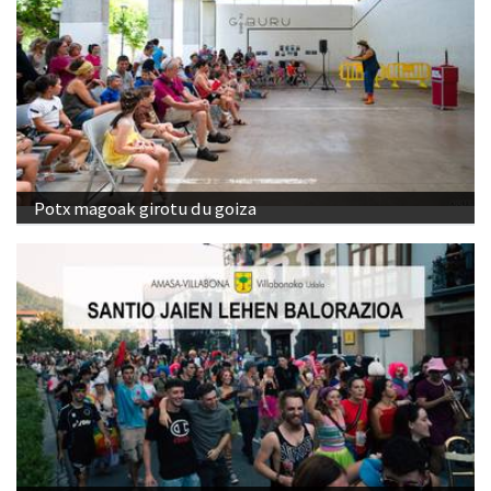
Potx magoak girotu du goiza