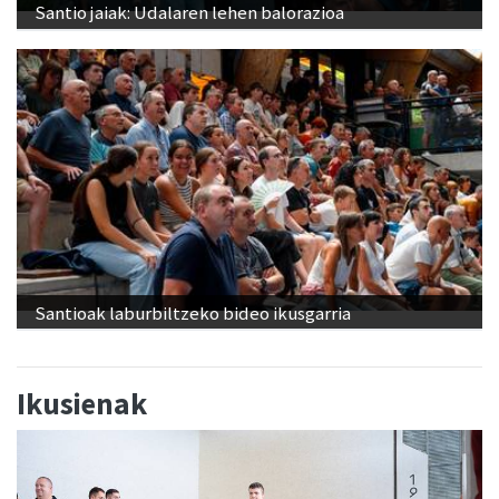
Santio jaiak: Udalaren lehen balorazioa
Santioak laburbiltzeko bideo ikusgarria
Ikusienak