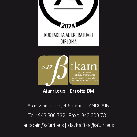
Aiurri.eus - Erroitz BM
Arantzibia plaza, 4-5 behea | ANDOAIN
Tel.: 943 300 732 | Faxa: 943 300 731
andoain@aiurri.eus | idazkaritza@aiurri.eus