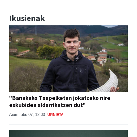
Ikusienak
"Banakako Txapelketan jokatzeko nire
eskubidea aldarrikatzen dut"
Aiurri
abu 07, 12:00
URNIETA