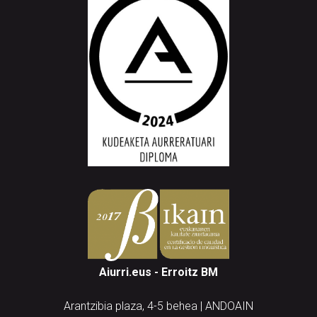
Aiurri.eus - Erroitz BM
Arantzibia plaza, 4-5 behea | ANDOAIN