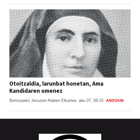
Otoitzaldia, larunbat honetan, Ama
Kandidaren omenez
Berrozpeko Jesusen Alaben Elkartea
abu 07, 09:25
ANDOAIN