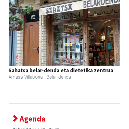
Previous
Next
Amasa-Villabonako Udala
Amasa-Villabona
- Udaletxeak
Agenda