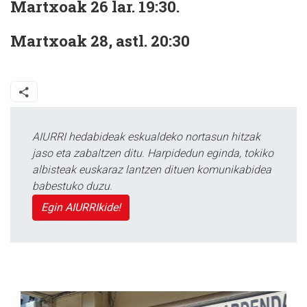
Martxoak 26 lar. 19:30.
Martxoak 28, astl. 20:30
AIURRI hedabideak eskualdeko nortasun hitzak
jaso eta zabaltzen ditu. Harpidedun eginda, tokiko
albisteak euskaraz lantzen dituen komunikabidea
babestuko duzu.
Egin AIURRIkide!