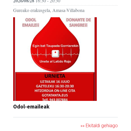
2026/08/28
16:30 - 20:30
Gureako erakusgela, Amasa-Villabona
Odol-emaileak
»» Ekitaldi gehiago