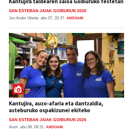
Kantujira taldearen saioa Goiburuko festetan
SAN ESTEBAN JAIAK GOIBURUN 2026
Jon Ander Ubeda
abu 07, 20:37
ANDOAIN
Kantujira, auzo-afaria eta dantzaldia,
asteburuko ospakizunei ekiteko
SAN ESTEBAN JAIAK GOIBURUN 2026
Aiurri
abu 08, 09:31
ANDOAIN