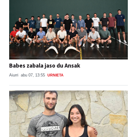
Babes zabala jaso du Ansak
Aiurri
abu 07, 13:55
URNIETA