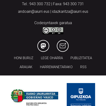
Tel.: 943 300 732 | Faxa: 943 300 731
andoain@aiurri.eus | idazkaritza@aiurri.eus
Codesyntaxek garatua
HONI BURUZ
LEGE OHARRA
PUBLIZITATEA
ARAUAK
HARREMANETARAKO
RSS