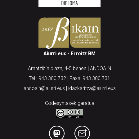
Aiurri.eus - Erroitz BM
Arantzibia plaza, 4-5 behea | ANDOAIN
Tel.: 943 300 732 | Faxa: 943 300 731
andoain@aiurri.eus | idazkaritza@aiurri.eus
Codesyntaxek garatua