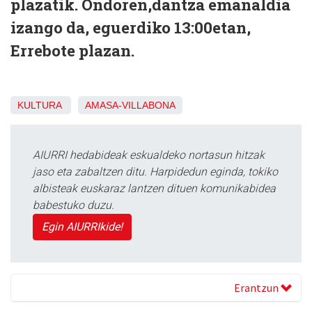
plazatik. Ondoren,dantza emanaldia
izango da, eguerdiko 13:00etan,
Errebote plazan.
KULTURA
AMASA-VILLABONA
AIURRI hedabideak eskualdeko nortasun hitzak
jaso eta zabaltzen ditu. Harpidedun eginda, tokiko
albisteak euskaraz lantzen dituen komunikabidea
babestuko duzu.
Egin AIURRIkide!
Erantzun