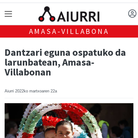
AMASA-VILLABONA
Dantzari eguna ospatuko da
larunbatean, Amasa-
Villabonan
Aiurri
2022ko martxoaren 22a