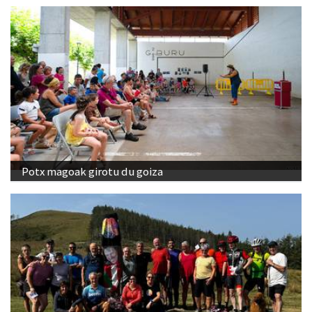
Potx magoak girotu du goiza