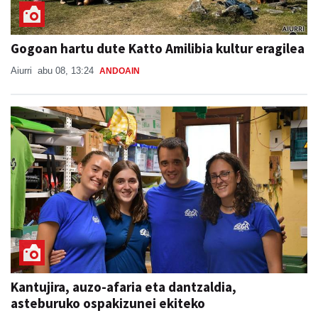
Gogoan hartu dute Katto Amilibia kultur eragilea
Aiurri
abu 08, 13:24
ANDOAIN
Kantujira, auzo-afaria eta dantzaldia,
asteburuko ospakizunei ekiteko