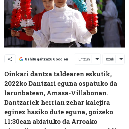
Entzun
Itzuli
Gehitu gaitzazu Googlen
Oinkari dantza taldearen eskutik,
2022ko Dantzari eguna ospatuko da
larunbatean, Amasa-Villabonan.
Dantzariek herrian zehar kalejira
eginez hasiko dute eguna, goizeko
11:30ean abiatuko da Arroako