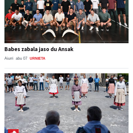
Babes zabala jaso du Ansak
Aiurri
abu 07
URNIETA