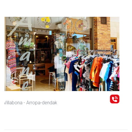
Previous
Next
Zubimusu Ikastola
Amasa-Villabona
- Hezkuntza