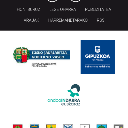
HONI BURUZ
LEGE OHARRA
PUBLIZITATEA
ARAUAK
HARREMANETARAKO
RSS