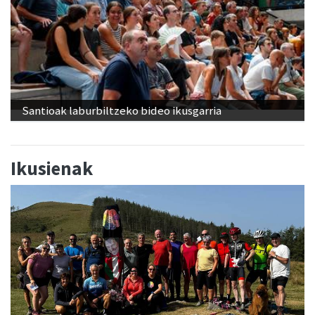
Santioak laburbiltzeko bideo ikusgarria
Ikusienak