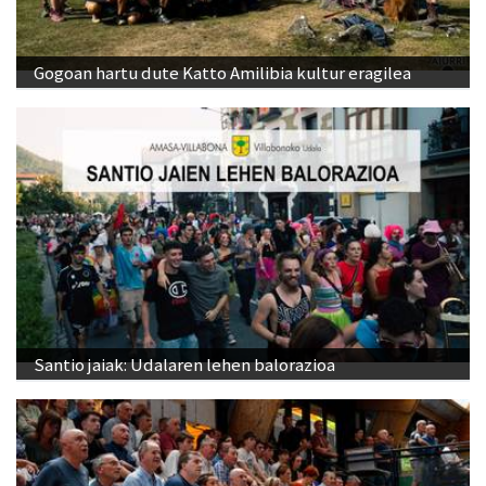
Gogoan hartu dute Katto Amilibia kultur eragilea
Santio jaiak: Udalaren lehen balorazioa