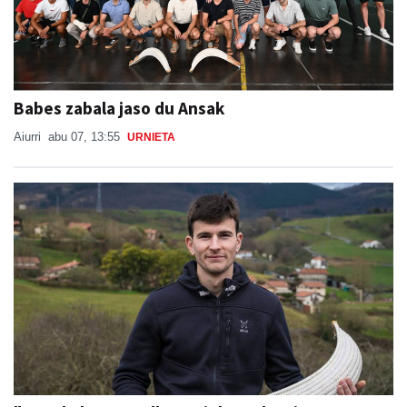
Babes zabala jaso du Ansak
Aiurri
abu 07, 13:55
URNIETA