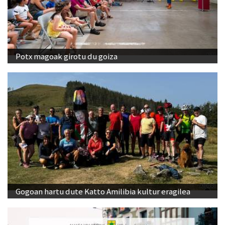
Potx magoak girotu du goiza
Gogoan hartu dute Katto Amilibia kultur eragilea