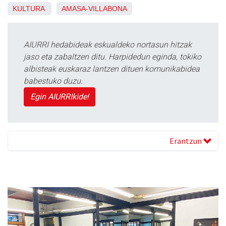
KULTURA
AMASA-VILLABONA
AIURRI hedabideak eskualdeko nortasun hitzak
jaso eta zabaltzen ditu. Harpidedun eginda, tokiko
albisteak euskaraz lantzen dituen komunikabidea
babestuko duzu.
Egin AIURRIkide!
Erantzun