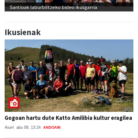
Santioak laburbiltzeko bideo ikusgarria
Ikusienak
Gogoan hartu dute Katto Amilibia kultur eragilea
Aiurri
abu 08, 13:24
ANDOAIN