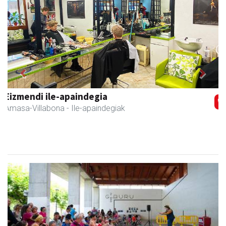
Previous
Next
Eizmendi anaiak
Amasa-Villabona
- Armategia